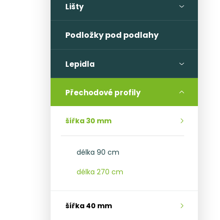
l
Lišty
Podložky pod podlahy
Lepidla
Přechodové profily
šířka 30 mm
délka 90 cm
délka 270 cm
šířka 40 mm