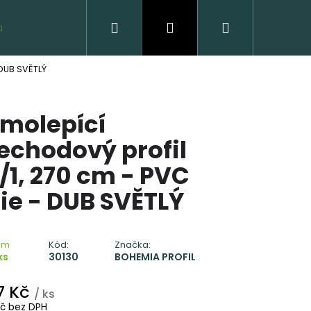
Hledat
Přihlášení
Nákupní
VZORKY ZDARMA
 DUB SVĚTLÝ
košík
molepící
echodový profil
/1, 270 cm - PVC
lie - DUB SVĚTLÝ
VĚNÁ PODLAHA DUB
CLICK
em
Kód:
Značka:
ks
30130
BOHEMIA PROFIL
 Kč
7 Kč
/ ks
Kč bez DPH