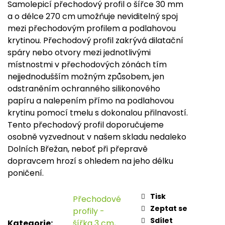
Samolepicí přechodový profil o šířce 30 mm
Měr
cena
a o délce 270 cm umožňuje neviditelný spoj
mezi přechodovým profilem a podlahovou
krytinou. Přechodový profil zakrývá dilatační
spáry nebo otvory mezi jednotlivými
místnostmi v přechodových zónách tím
nejjednodušším možným způsobem, jen
odstraněním ochranného silikonového
papíru a nalepením přímo na podlahovou
krytinu pomocí tmelu s dokonalou přilnavostí.
Tento přechodový profil doporučujeme
osobně vyzvednout v našem skladu nedaleko
Dolních Břežan, neboť při přepravě
dopravcem hrozí s ohledem na jeho délku
poničení.
Tisk
Přechodové
Zeptat se
profily -
Sdílet
Kategorie
:
šířka 3 cm,