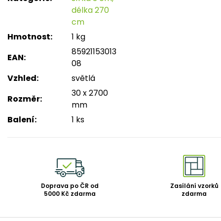
délka 270
cm
Hmotnost
:
1 kg
85921153013
EAN
:
08
Vzhled
:
světlá
30 x 2700
Rozměr
:
mm
Balení
:
1 ks
Doprava po ČR od
Zasílání vzorků
5000 Kč zdarma
zdarma