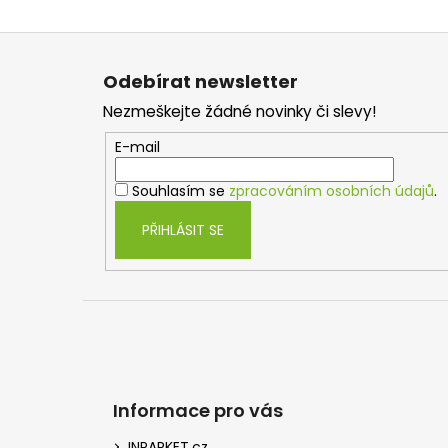
Z
á
Odebírat newsletter
p
Nezmeškejte žádné novinky či slevy!
a
t
E-mail
í
Souhlasím se
zpracováním osobních údajů
.
PŘIHLÁSIT SE
Informace pro vás
INPARKET.cz