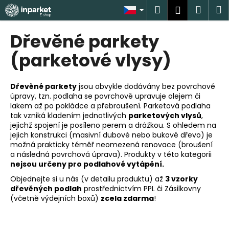
K
Přejít
Hledat
Náku
M
Přihlášen
na
o
obsah
Zpět
Zpět
košík
š
Dřevěné parkety
í
C
(parketové vlysy)
k
o
p
Dřevěné parkety
jsou obvykle dodávány bez povrchové
o
úpravy, tzn. podlaha se povrchově upravuje olejem či
lakem až po pokládce a přebroušení.
Parketová podlaha
t
tak vzniká kladením jednotlivých
parketových vlysů
,
ř
jejichž spojení je posíleno perem a drážkou. S ohledem na
e
jejich konstrukci (masivní dubové nebo bukové dřevo) je
možná prakticky téměř neomezená renovace (broušení
b
a následná povrchová úprava). Produkty v této kategorii
u
nejsou určeny pro podlahové vytápění.
j
Objednejte si u nás (v detailu produktu) až
3 vzorky
e
dřevěných podlah
prostřednictvím PPL či Zásilkovny
(včetně výdejních boxů)
zcela zdarma
!
t
e
n