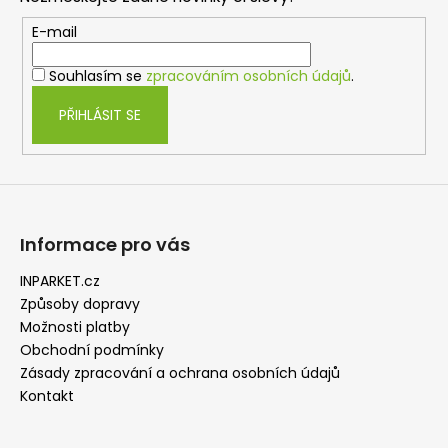
a
c
t
E-mail
í
í
p
Souhlasím se
zpracováním osobních údajů
.
r
v
PŘIHLÁSIT SE
k
y
v
ý
p
i
Informace pro vás
s
u
INPARKET.cz
Způsoby dopravy
Možnosti platby
Obchodní podmínky
Zásady zpracování a ochrana osobních údajů
Kontakt