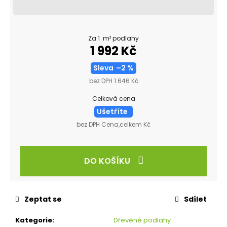
Za 1 m² podlahy
1 992 Kč
Sleva
–2 %
bez DPH 1 646 Kč
Celková cena
Ušetříte
bez DPH Cena,celkem Kč
DO KOŠÍKU
Zeptat se
Sdílet
Kategorie
:
Dřevěné podlahy