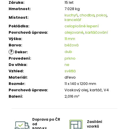
Záruka
:
15 let
Hmotnost
:
7.028 kg
kuchyň
,
chodba
,
pokoj
,
Místnost
:
kancelář
Pokládka
:
celoplošné lepení
Povrchová úprava
:
olejované
,
kartáčování
Výška
:
11 mm
Barva
:
béžová
?
dub
Dekor
:
Provedení
:
prkno
Do vlhka
:
ne
Vzhled
:
světlá
Materiál
:
dřevo
Rozměr
:
11 x 140 x 1200 mm
Povrchová úprava
:
Voskový olej, kartáč, V4
Balení
:
2,016 m²
Doprava po ČR
Zasílání
od
vzorků
5000 Kč