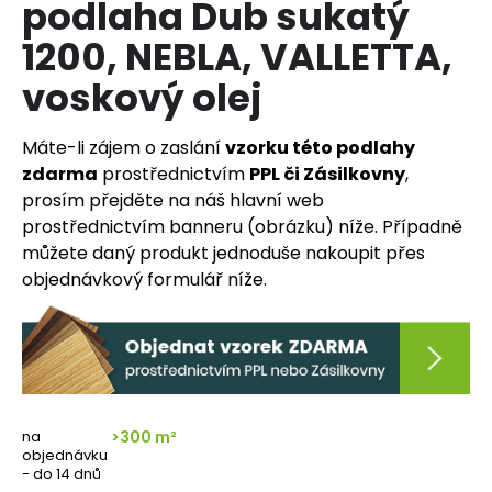
podlaha Dub sukatý
a
1200, NEBLA, VALLETTA,
j
í
voskový olej
t
?
Máte-li zájem o zaslání
vzorku této podlahy
zdarma
prostřednictvím
PPL či Zásilkovny
,
prosím přejděte na náš hlavní web
prostřednictvím banneru (obrázku) níže. Případně
můžete daný produkt jednoduše nakoupit přes
HLEDAT
objednávkový formulář níže.
D
o
p
o
na
>300 m²
r
objednávku
u
- do 14 dnů