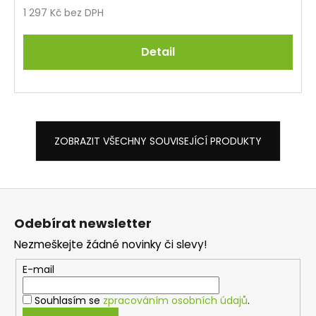
1 297 Kč bez DPH
Detail
ZOBRAZIT VŠECHNY SOUVISEJÍCÍ PRODUKTY
Z
á
Odebírat newsletter
p
Nezmeškejte žádné novinky či slevy!
a
t
E-mail
í
Souhlasím se
zpracováním osobních údajů
.