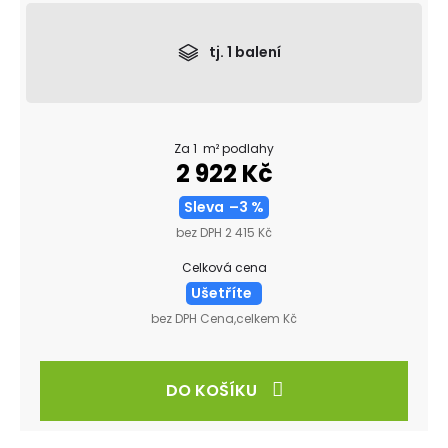
tj.
1
balení
Za 1 m² podlahy
2 922 Kč
Sleva
–3 %
bez DPH 2 415 Kč
Celková cena
Ušetříte
bez DPH Cena,celkem Kč
DO KOŠÍKU