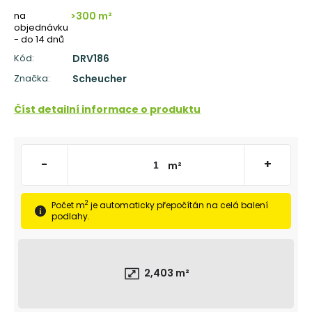
č
u
na
>300 m²
objednávku
j
- do 14 dnů
e
Kód:
DRV186
m
e
Značka:
Scheucher
DŘEVĚNÁ
Číst detailní informace o produktu
OBVODOVÁ
LIŠTA
P3819
DUB
-
+
NELAK
m²
(BEZ
POVRCHOVÉ
ÚPRAVY)
2
Počet m
je automaticky přepočítán na celá balení
podlahy.
319
Kč
2,403
m²