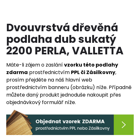
a
j
í
Dvouvrstvá dřevěná
t
podlaha dub sukatý
?
2200 PERLA, VALLETTA
Máte-li zájem o zaslání
vzorku této podlahy
zdarma
prostřednictvím
PPL či Zásilkovny
,
HLEDAT
prosím přejděte na náš hlavní web
prostřednictvím banneru (obrázku) níže. Případně
můžete daný produkt jednoduše nakoupit přes
D
objednávkový formulář níže.
o
p
o
r
u