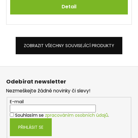
Detail
ZOBRAZIT VŠECHNY SOUVISEJÍCÍ PRODUKTY
Z
á
Odebírat newsletter
p
Nezmeškejte žádné novinky či slevy!
a
t
E-mail
í
Souhlasím se
zpracováním osobních údajů
.
PŘIHLÁSIT SE