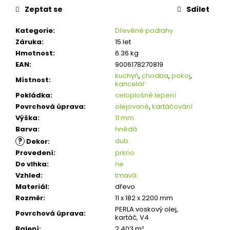
Zeptat se
Sdílet
Kategorie
:
Dřevěné podlahy
Záruka
:
15 let
Hmotnost
:
6.36 kg
EAN
:
9006178270819
kuchyň
,
chodba
,
pokoj
,
Místnost
:
kancelář
Pokládka
:
celoplošné lepení
Povrchová úprava
:
olejované
,
kartáčování
Výška
:
11 mm
Barva
:
hnědá
?
dub
Dekor
:
Provedení
:
prkno
Do vlhka
:
ne
Vzhled
:
tmavá
Materiál
:
dřevo
Rozměr
:
11 x 182 x 2200 mm
PERLA voskový olej,
Povrchová úprava
:
kartáč, V4
Balení
:
2,403 m²