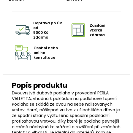
Doprava po ČR
Zasílání
od
vzorků
5000 Kč
zdarma
zdarma
Osobní nebo
online
konzultace
Dvouvrstvá dubová podlaha v provedení PERLA,
VALLETTA, vhodná k pokládce na podlahové topení.
Podlaha se skládá ze dvou na sebe nalisovaných
vrstev. Horní, nášlapná vrstva z ušlechtilého dřeva je
ze spodní strany vyztužena speciální podkladní
protitahovou vrstvou, díky které je podlaha pevnější
a méně náchylná ke srážení a rozšíření při změnách
teploty a vlhkosti. Je ideální do interiérů, kam se