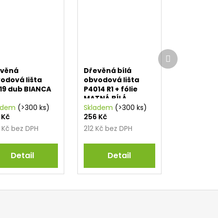
Další
produkt
evěná
Dřevěná bílá
odová lišta
obvodová lišta
19 dub BIANCA
P4014 R1 + fólie
j
MATNÁ BÍLÁ
adem
(>300 ks)
RAL9010
Skladem
(>300 ks)
 Kč
256 Kč
 Kč bez DPH
212 Kč bez DPH
Detail
Detail