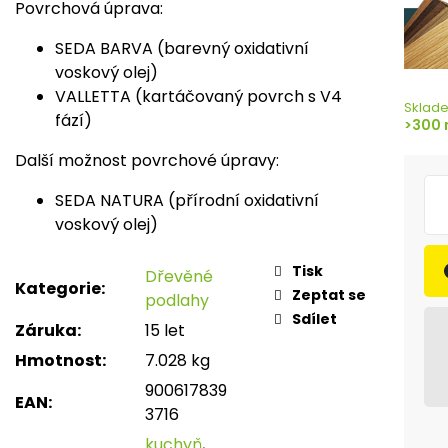
Povrchová úprava:
SEDA BARVA (barevný oxidativní
voskový olej)
VALLETTA (kartáčovaný povrch s V4
Sklad
fází)
>300 
Další možnost povrchové úpravy:
SEDA NATURA (přírodní oxidativní
voskový olej)
Tisk
Dřevěné
Kategorie
:
Zeptat se
podlahy
Sdílet
Záruka
:
15 let
Hmotnost
:
7.028 kg
900617839
EAN
:
3716
kuchyň
,