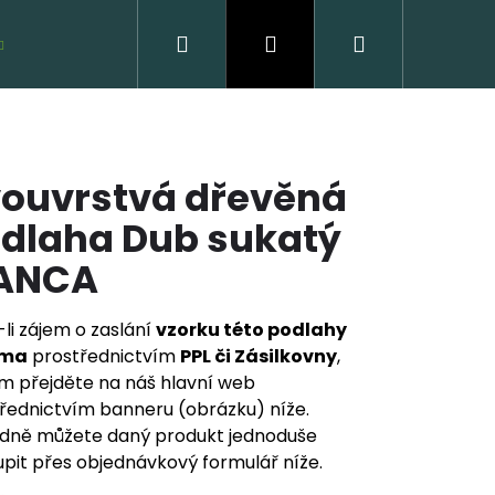
Hledat
Přihlášení
Nákupní
VZORKY ZDARMA
košík
ouvrstvá dřevěná
dlaha Dub sukatý
IANCA
li zájem o zaslání
vzorku této podlahy
VĚNÁ PODLAHA DUB
rma
prostřednictvím
PPL či Zásilkovny
,
CLICK
m přejděte na náš hlavní web
řednictvím banneru (obrázku) níže.
 Kč
dně můžete daný produkt jednoduše
pit přes objednávkový formulář níže.