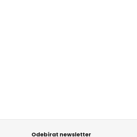
Z
á
Odebírat newsletter