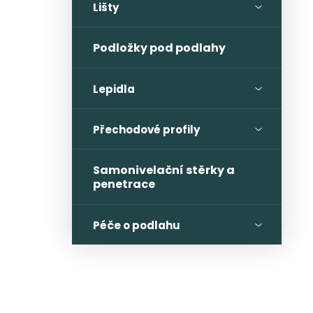
Lišty
Podložky pod podlahy
Lepidla
Přechodové profily
Samonivelační stěrky a
penetrace
Péče o podlahu