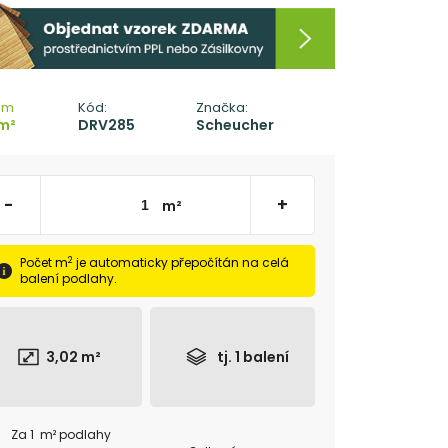
em
Kód:
Značka:
m²
DRV285
Scheucher
-
+
m²
2
Počet m
je automaticky přepočítán na celá
balení podlahy.
3,02
m²
tj.
1
balení
Za 1 m² podlahy