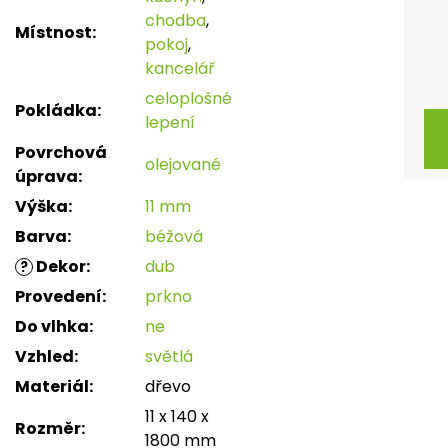
chodba
,
Místnost
:
pokoj
,
kancelář
celoplošné
Pokládka
:
lepení
Povrchová
olejované
úprava
:
Výška
:
11 mm
Barva
:
béžová
Dekor
:
dub
?
Provedení
:
prkno
Do vlhka
:
ne
Vzhled
:
světlá
Materiál
:
dřevo
11 x 140 x
Rozměr
:
1800 mm