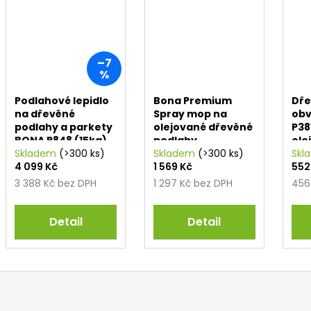
–7
%
Podlahové lepidlo
Bona Premium
Dř
na dřevěné
Spray mop na
obv
podlahy a parkety
olejované dřevěné
P38
BONA R848 (15kg)
podlahy
ole
Skladem
(>300 ks)
Skladem
(>300 ks)
Skl
4 099 Kč
1 569 Kč
552
3 388 Kč bez DPH
1 297 Kč bez DPH
456
Detail
Detail