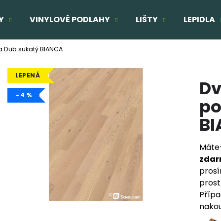
Y
VINYLOVÉ PODLAHY
LIŠTY
LEPIDLA
 Dub sukatý BIANCA
Co potřebujete najít?
LEPENÁ
Dv
HLEDAT
–4 %
po
B
Doporučujeme
Máte-
TŘÍVRSTVÁ DŘEVĚNÁ PODLAHA DUB
TŘÍVRSTVÁ DŘE
zda
ELEGANT CLICK 190
SUPERRUSTIC - 
prosí
1 803 Kč
2 166 Kč
prost
Původně:
2 160 Kč
Původně:
2 287
Přípa
nakou