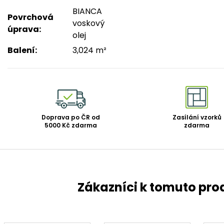
BIANCA
Povrchová
voskový
úprava
:
olej
Balení
:
3,024 m²
Doprava po ČR od
Zasílání vzorků
5000 Kč zdarma
zdarma