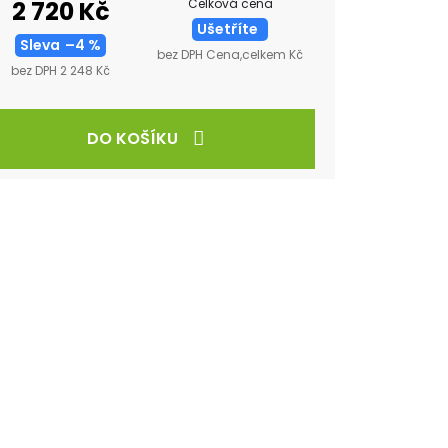
Celková cena
2 720 Kč
Ušetříte
Sleva
–4 %
bez DPH Cena,celkem Kč
bez DPH 2 248 Kč
DO KOŠÍKU