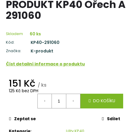
PRODUKT KP40 Ořech A
a
291060
j
í
t
Skladem
60 ks
?
Kód:
KP40-291060
Značka:
K-produkt
Číst detailní informace o produktu
HLEDAT
151 Kč
/ ks
125 Kč bez DPH
D
Měrná
o
DO KOŠÍKU
cena:
p
o
Zeptat se
Sdílet
r
u
Kategorie
:
Lišty KP40