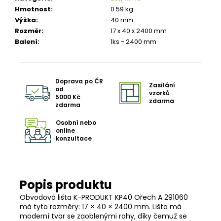
č
Hmotnost
:
0.59 kg
u
Výška
:
40 mm
j
Rozměr
:
17 x 40 x 2400 mm
e
Balení
:
1ks - 2400 mm
m
e
TŘÍVRSTVÁ
Doprava po ČR
DŘEVĚNÁ
Zasílání
od
PODLAHA
vzorků
5000 Kč
DUB
zdarma
zdarma
RUSTICO
CLICK
Osobní nebo
190
online
1
konzultace
682
Kč
Původně:
1
803
Kč
Obvodová lišta K-PRODUKT KP40 Ořech A 291060
má tyto rozměry: 17 × 40 × 2400 mm. Lišta má
moderní tvar se zaoblenými rohy, díky čemuž se