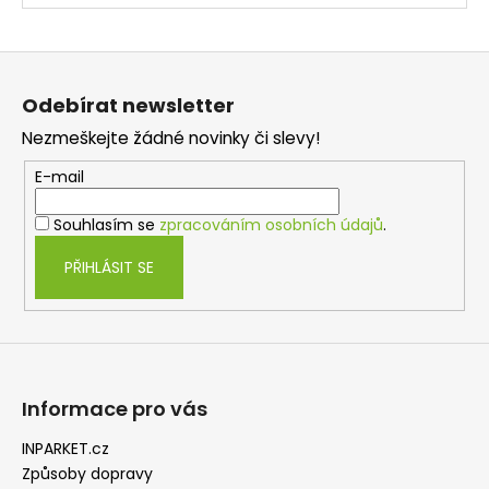
Z
á
Odebírat newsletter
p
Nezmeškejte žádné novinky či slevy!
a
t
E-mail
í
Souhlasím se
zpracováním osobních údajů
.
PŘIHLÁSIT SE
Informace pro vás
INPARKET.cz
Způsoby dopravy