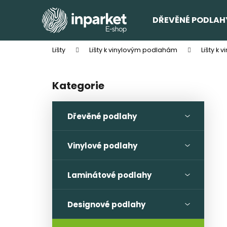
K
Přejít
na
o
DŘEVĚNÉ PODLAH
obsah
Zpět
Zpět
š
do
do
í
Lišty
Lišty k vinylovým podlahám
Lišty k 
k
obchodu
obchodu
P
o
Kategorie
Přeskočit
s
kategorie
t
r
Dřevěné podlahy
a
n
Vinylové podlahy
n
TŘÍVRSTVÁ DŘEVĚNÁ PODLAHA DUB
RUSTICO CLICK 190
í
Laminátové podlahy
1 682 Kč
p
Původně:
1 803 Kč
a
Designové podlahy
n
e