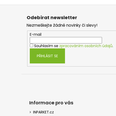
Z
á
Odebírat newsletter
p
Nezmeškejte žádné novinky či slevy!
a
t
E-mail
í
Souhlasím se
zpracováním osobních údajů
.
PŘIHLÁSIT SE
Informace pro vás
INPARKET.cz