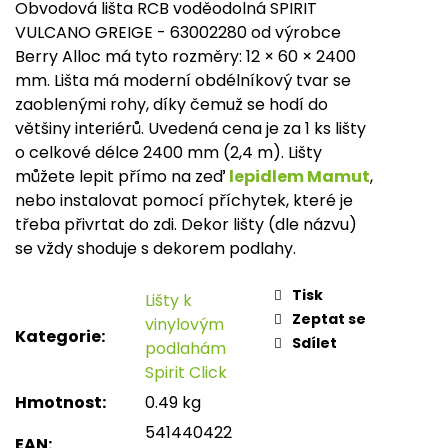
Obvodová lišta RCB voděodolná SPIRIT
Měr
cena
VULCANO GREIGE - 63002280 od výrobce
Berry Alloc má tyto rozměry: 12 × 60 × 2400
mm. Lišta má moderní obdélníkový tvar se
zaoblenými rohy, díky čemuž se hodí do
většiny interiérů. Uvedená cena je za 1 ks lišty
o celkové délce 2400 mm (2,4 m). Lišty
můžete lepit přímo na zeď
lepidlem Mamut
,
nebo instalovat pomocí příchytek, které je
třeba přivrtat do zdi. Dekor lišty (dle názvu)
se vždy shoduje s dekorem podlahy.
Tisk
Lišty k
Zeptat se
vinylovým
Kategorie
:
Sdílet
podlahám
Spirit Click
Hmotnost
:
0.49 kg
541440422
EAN
: