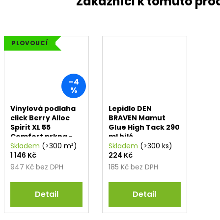
PLOVOUCÍ
–4
%
Vinylová podlaha
Lepidlo DEN
click Berry Alloc
BRAVEN Mamut
Spirit XL 55
Glue High Tack 290
Comfort prkna -
ml bílé
Sierra High
Skladem
(>300 m²)
Skladem
(>300 ks)
1 146 Kč
224 Kč
947 Kč bez DPH
185 Kč bez DPH
Detail
Detail