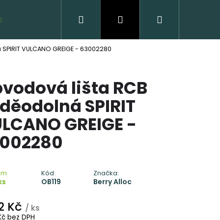
Hledat
Přihlášení
Nákupní
VZORKY ZDARMA
 SPIRIT VULCANO GREIGE - 63002280
košík
vodová lišta RCB
děodolná SPIRIT
LCANO GREIGE -
002280
VĚNÁ PODLAHA DUB
CLICK
em
Kód:
Značka:
ks
OB119
Berry Alloc
 Kč
2 Kč
/ ks
Kč bez DPH