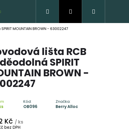
Hledat
Přihlášení
Nákupní
VZORKY ZDARMA
 SPIRIT MOUNTAIN BROWN - 63002247
košík
vodová lišta RCB
děodolná SPIRIT
OUNTAIN BROWN -
002247
VĚNÁ PODLAHA DUB
CLICK
em
Kód:
Značka:
ks
OB096
Berry Alloc
 Kč
2 Kč
/ ks
Kč bez DPH