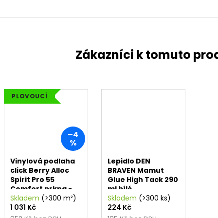
PLOVOUCÍ
–4
%
Vinylová podlaha
Lepidlo DEN
click Berry Alloc
BRAVEN Mamut
Spirit Pro 55
Glue High Tack 290
Comfort prkna -
ml bílé
Elite Honey
Skladem
(>300 m²)
Skladem
(>300 ks)
1 031 Kč
224 Kč