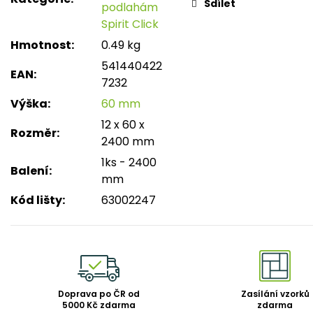
Sdílet
podlahám
Spirit Click
Hmotnost
:
0.49 kg
541440422
EAN
:
7232
Výška
:
60 mm
12 x 60 x
Rozměr
:
2400 mm
1ks - 2400
Balení
:
mm
Kód lišty
:
63002247
Doprava po ČR od
Zasílání vzorků
5000 Kč zdarma
zdarma