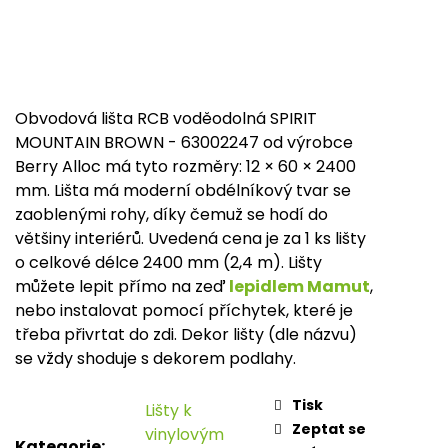
Měr
cena
Obvodová lišta RCB voděodolná SPIRIT
MOUNTAIN BROWN - 63002247 od výrobce
Berry Alloc má tyto rozměry: 12 × 60 × 2400
mm. Lišta má moderní obdélníkový tvar se
zaoblenými rohy, díky čemuž se hodí do
většiny interiérů. Uvedená cena je za 1 ks lišty
o celkové délce 2400 mm (2,4 m). Lišty
můžete lepit přímo na zeď
lepidlem Mamut
,
nebo instalovat pomocí příchytek, které je
třeba přivrtat do zdi. Dekor lišty (dle názvu)
se vždy shoduje s dekorem podlahy.
Tisk
Lišty k
Zeptat se
vinylovým
Kategorie
: