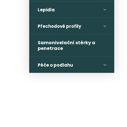
Lepidla
Přechodové profily
Samonivelační stěrky a
penetrace
Péče o podlahu