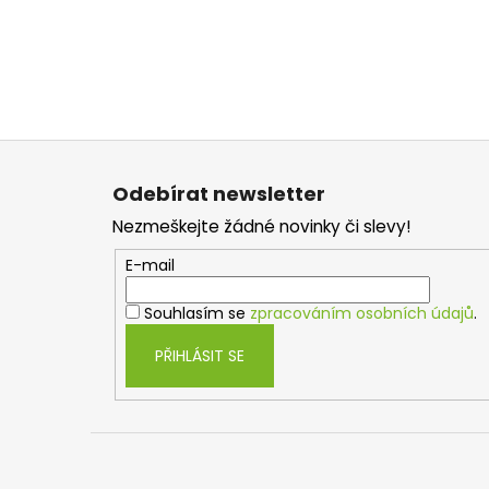
Z
á
Odebírat newsletter
p
Nezmeškejte žádné novinky či slevy!
a
t
E-mail
í
Souhlasím se
zpracováním osobních údajů
.
PŘIHLÁSIT SE