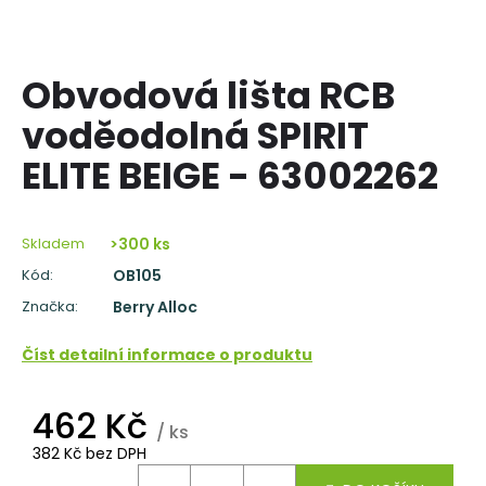
a
j
í
Obvodová lišta RCB
t
voděodolná SPIRIT
?
ELITE BEIGE - 63002262
Skladem
>300 ks
HLEDAT
Kód:
OB105
Značka:
Berry Alloc
D
Číst detailní informace o produktu
o
p
462 Kč
o
/ ks
r
382 Kč bez DPH
u
Měrná