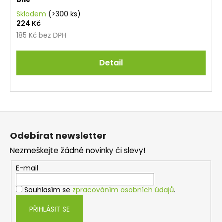
Skladem
(>300 ks)
224 Kč
185 Kč bez DPH
Detail
Z
á
Odebírat newsletter
p
Nezmeškejte žádné novinky či slevy!
a
t
E-mail
í
Souhlasím se
zpracováním osobních údajů
.
PŘIHLÁSIT SE