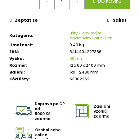
č
DO KOŠÍKU
cena:
u
j
Zeptat se
Sdílet
e
m
Lišty k vinylovým
e
Kategorie
:
podlahám Spirit Click
Hmotnost
:
0.49 kg
DŘEVĚNÁ
EAN
:
5414404227386
OBVODOVÁ
LIŠTA
Výška
:
60 mm
P3819
Rozměr
:
12 x 60 x 2400 mm
DUB
Balení
:
1ks - 2400 mm
NELAK
(BEZ
Kód lišty
:
63002262
POVRCHOVÉ
ÚPRAVY)
319
Kč
Doprava po ČR
Zasílání
od
vzorků
5000 Kč
zdarma
zdarma
Osobní nebo
online