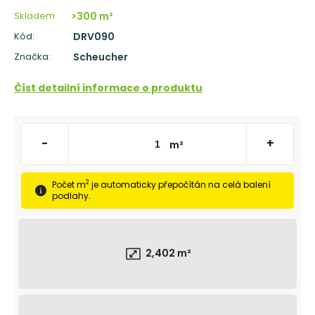
č
u
Skladem
>300 m²
j
Kód:
DRV090
e
Značka:
Scheucher
m
e
Číst detailní informace o produktu
DŘEVĚNÁ
OBVODOVÁ
LIŠTA
P3819
-
+
m²
DUB
NELAK
(BEZ
2
Počet m
je automaticky přepočítán na celá balení
POVRCHOVÉ
podlahy.
ÚPRAVY)
319
Kč
2,402
m²