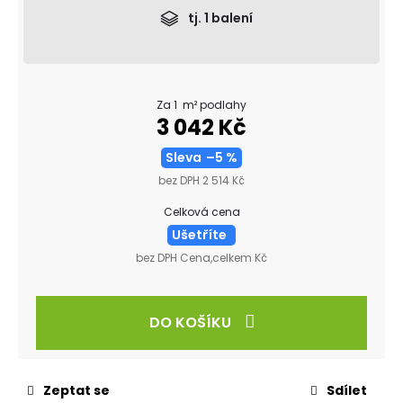
tj.
1
balení
Za 1 m² podlahy
3 042 Kč
Sleva
–5 %
bez DPH 2 514 Kč
Celková cena
Ušetříte
bez DPH Cena,celkem Kč
DO KOŠÍKU
Zeptat se
Sdílet