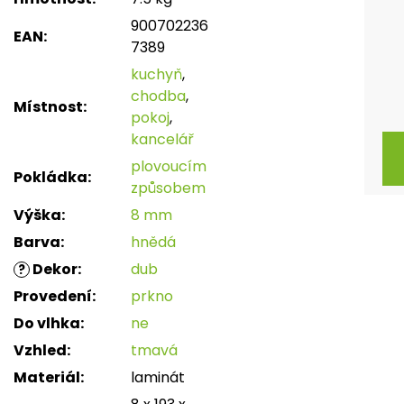
900702236
EAN
:
7389
kuchyň
,
chodba
,
Místnost
:
pokoj
,
kancelář
plovoucím
Pokládka
:
způsobem
Výška
:
8 mm
Barva
:
hnědá
Dekor
:
dub
?
Provedení
:
prkno
Do vlhka
:
ne
Vzhled
:
tmavá
Materiál
:
laminát