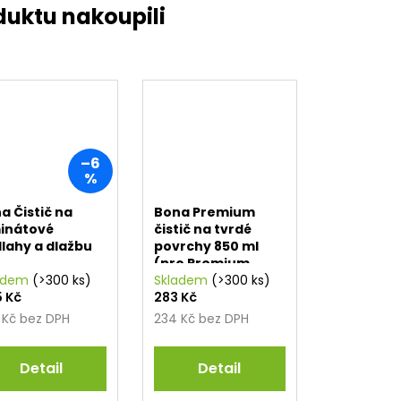
–6
%
a Čistič na
Bona Premium
inátové
čistič na tvrdé
lahy a dlažbu
povrchy 850 ml
(pro Premium
adem
(>300 ks)
Spray mop)
Skladem
(>300 ks)
5 Kč
283 Kč
 Kč bez DPH
234 Kč bez DPH
Detail
Detail