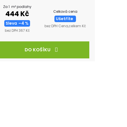
Za 1 m² podlahy
Celková cena
444 Kč
Ušetříte
Sleva
–4 %
bez DPH Cena,celkem Kč
bez DPH 367 Kč
DO KOŠÍKU