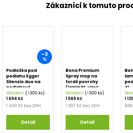
–3
%
Podložka pod
Bona Premium
Bon
podlahu Egger
Spray mop na
lam
Silenzio duo na
tvrdé povrchy
pod
podlahové
(laminát, vinyl,
4l
vytápění 1,5 mm
Skladem
(>300 ks)
dlažba)
Skladem
(>300 ks)
Skl
1 694 Kč
1 569 Kč
1 13
1 400 Kč bez DPH
1 297 Kč bez DPH
938
Detail
Detail