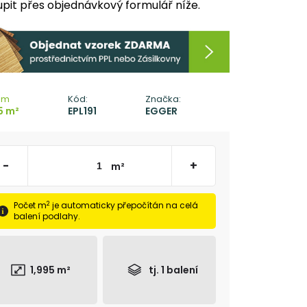
pit přes objednávkový formulář níže.
em
Kód:
Značka:
5 m²
EPL191
EGGER
-
+
m²
2
Počet m
je automaticky přepočítán na celá
balení podlahy.
1,995
m²
tj.
1
balení