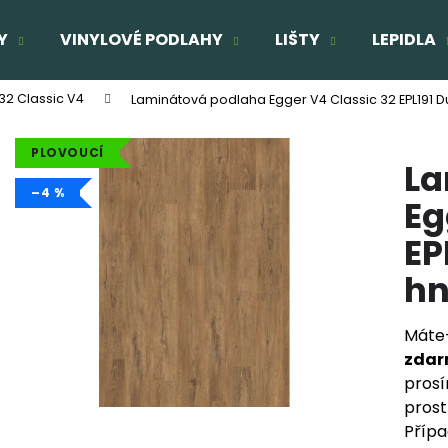
Y
VINYLOVÉ PODLAHY
LIŠTY
LEPIDLA
32 Classic V4
Laminátová podlaha Egger V4 Classic 32 EPL191 
Co potřebujete najít?
PLOVOUCÍ
La
HLEDAT
–4 %
Eg
EP
Doporučujeme
hn
TŘÍVRSTVÁ DŘEVĚNÁ PODLAHA DUB
TŘÍVRSTVÁ DŘE
ELEGANT CLICK 190
SUPERRUSTIC - 
Máte-
1 803 Kč
2 166 Kč
zda
Původně:
2 160 Kč
Původně:
2 287
prosí
prost
Přípa