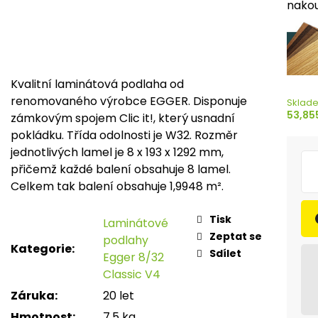
nakou
Kvalitní laminátová podlaha od
renomovaného výrobce EGGER. Disponuje
Sklad
53,85
zámkovým spojem Clic it!, který usnadní
pokládku. Třída odolnosti je W32. Rozměr
jednotlivých lamel je 8 x 193 x 1292 mm,
přičemž každé balení obsahuje 8 lamel.
Celkem tak balení obsahuje 1,9948 m².
Tisk
Laminátové
Zeptat se
podlahy
Kategorie
:
Sdílet
Egger 8/32
Classic V4
Záruka
:
20 let
Hmotnost
:
7.5 kg