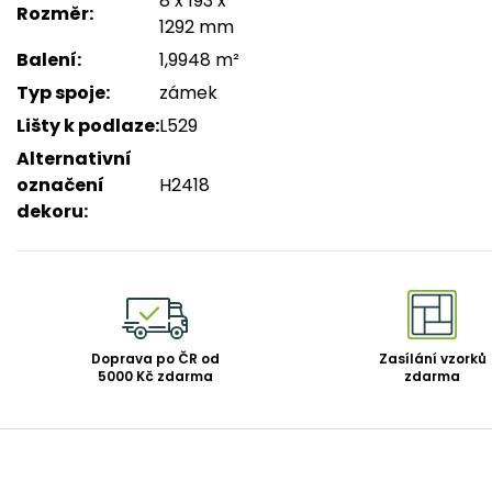
8 x 193 x
Rozměr
:
1292 mm
Balení
:
1,9948 m²
Typ spoje
:
zámek
Lišty k podlaze
:
L529
Alternativní
označení
H2418
dekoru
:
Doprava po ČR od
Zasílání vzorků
5000 Kč zdarma
zdarma