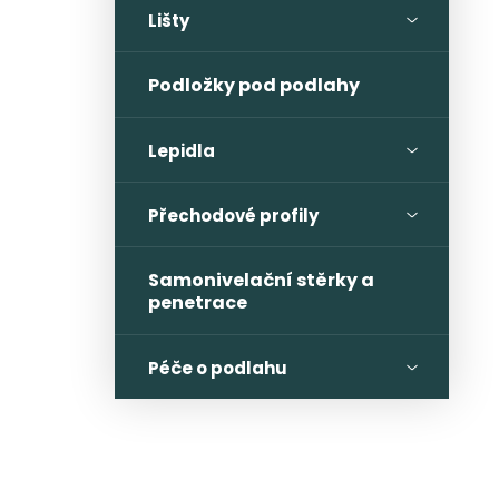
Lišty
Podložky pod podlahy
Lepidla
Přechodové profily
Samonivelační stěrky a
penetrace
Péče o podlahu