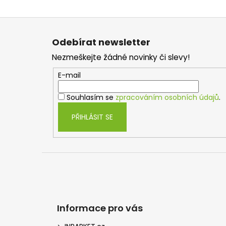
Z
á
Odebírat newsletter
p
Nezmeškejte žádné novinky či slevy!
a
t
E-mail
í
Souhlasím se
zpracováním osobních údajů
.
PŘIHLÁSIT SE
Informace pro vás