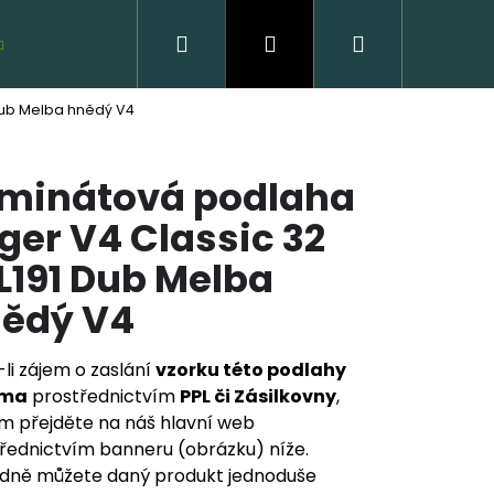
Hledat
Přihlášení
Nákupní
VZORKY ZDARMA
Dub Melba hnědý V4
košík
minátová podlaha
ger V4 Classic 32
L191 Dub Melba
ědý V4
VĚNÁ PODLAHA DUB
CLICK
li zájem o zaslání
vzorku této podlahy
rma
prostřednictvím
PPL či Zásilkovny
,
 Kč
m přejděte na náš hlavní web
řednictvím banneru (obrázku) níže.
dně můžete daný produkt jednoduše