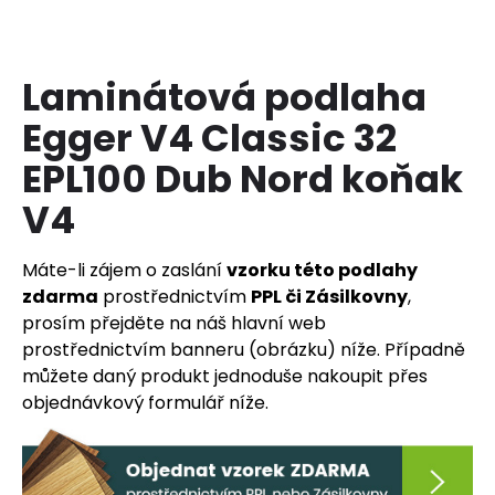
a
j
í
Laminátová podlaha
t
Egger V4 Classic 32
?
EPL100 Dub Nord koňak
V4
HLEDAT
Máte-li zájem o zaslání
vzorku této podlahy
zdarma
prostřednictvím
PPL či Zásilkovny
,
prosím přejděte na náš hlavní web
prostřednictvím banneru (obrázku) níže. Případně
D
o
můžete daný produkt jednoduše nakoupit přes
p
objednávkový formulář níže.
o
r
u