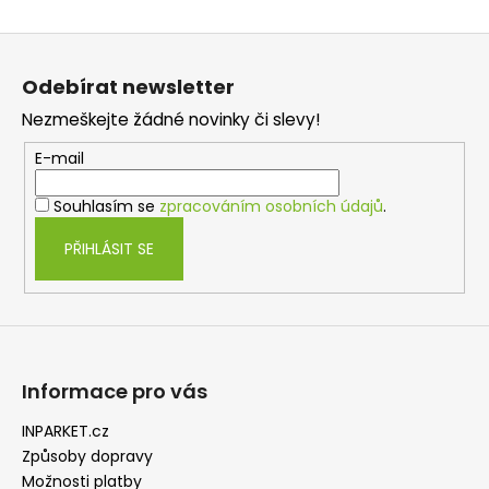
Z
á
Odebírat newsletter
p
Nezmeškejte žádné novinky či slevy!
a
t
E-mail
í
Souhlasím se
zpracováním osobních údajů
.
PŘIHLÁSIT SE
Informace pro vás
INPARKET.cz
Způsoby dopravy
Možnosti platby