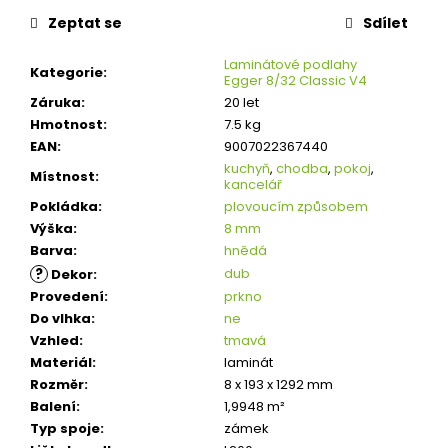
Zeptat se
Sdílet
Laminátové podlahy
Kategorie
:
Egger 8/32 Classic V4
Záruka
:
20 let
Hmotnost
:
7.5 kg
EAN
:
9007022367440
kuchyň
,
chodba
,
pokoj
,
Místnost
:
kancelář
Pokládka
:
plovoucím způsobem
Výška
:
8 mm
Barva
:
hnědá
?
dub
Dekor
:
Provedení
:
prkno
Do vlhka
:
ne
Vzhled
:
tmavá
Materiál
:
laminát
Rozměr
:
8 x 193 x 1292 mm
Balení
:
1,9948 m²
Typ spoje
:
zámek