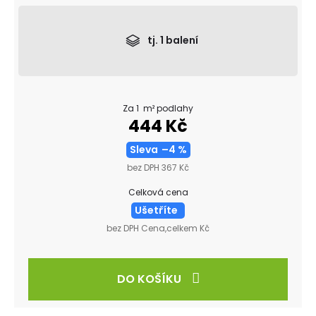
tj.
1
balení
Za 1 m² podlahy
444 Kč
Sleva
–4 %
bez DPH 367 Kč
Celková cena
Ušetříte
bez DPH Cena,celkem Kč
DO KOŠÍKU