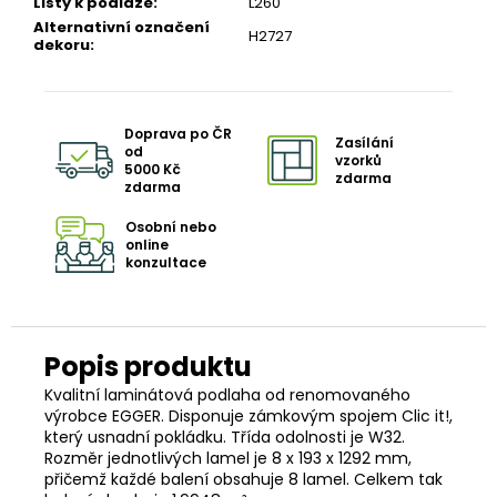
Lišty k podlaze
:
L260
Alternativní označení
H2727
dekoru
:
Doprava po ČR
Zasílání
od
vzorků
5000 Kč
zdarma
zdarma
Osobní nebo
online
konzultace
Kvalitní laminátová podlaha od renomovaného
výrobce EGGER. Disponuje zámkovým spojem Clic it!,
který usnadní pokládku. Třída odolnosti je W32.
Rozměr jednotlivých lamel je 8 x 193 x 1292 mm,
přičemž každé balení obsahuje 8 lamel. Celkem tak