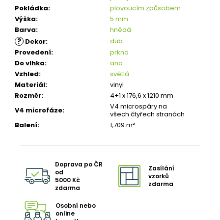
Pokládka
:
plovoucím způsobem
Výška
:
5 mm
Barva
:
hnědá
?
dub
Dekor
:
Provedení
:
prkno
Do vlhka
:
ano
Vzhled
:
světlá
Materiál
:
vinyl
Rozměr
:
4+1 x 176,6 x 1210 mm
V4 microspáry na
V4 microfáze
:
všech čtyřech stranách
Balení
:
1,709 m²
Doprava po ČR
Zasílání
od
vzorků
5000 Kč
zdarma
zdarma
Osobní nebo
online