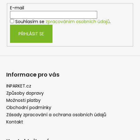
a
t
E-mail
í
Souhlasím se
zpracováním osobních údajů
.
PŘIHLÁSIT SE
Informace pro vás
INPARKET.cz
Způsoby dopravy
Možnosti platby
Obchodní podmínky
Zásady zpracování a ochrana osobních údajů
Kontakt