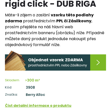
rigid click - DUB RIGA
a
j
Máte-li zájem o zaslání
vzorku této podlahy
í
zdarma
prostřednictvím
PPL či Zásilkovny
,
t
prosím přejděte na náš hlavní web
?
prostřednictvím banneru (obrázku) níže. Případně
můžete daný produkt jednoduše nakoupit přes
objednávkový formulář níže.
HLEDAT
D
Skladem
>300 m²
o
Kód:
3908
p
o
Značka:
Berry Alloc
r
u
Číst detailní informace o produktu