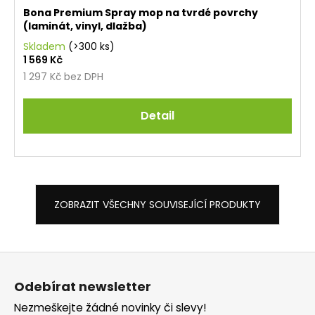
Bona Premium Spray mop na tvrdé povrchy
(laminát, vinyl, dlažba)
Skladem
(>300 ks)
1 569 Kč
1 297 Kč bez DPH
Detail
ZOBRAZIT VŠECHNY SOUVISEJÍCÍ PRODUKTY
Z
á
Odebírat newsletter
p
Nezmeškejte žádné novinky či slevy!