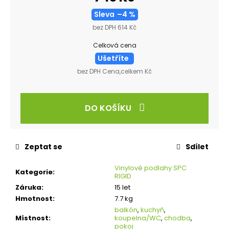
Sleva
–4 %
bez DPH 614 Kč
Celková cena
Ušetříte
bez DPH Cena,celkem Kč
DO KOŠÍKU
Zeptat se
Sdílet
Vinylové podlahy SPC
Kategorie
:
RIGID
Záruka
:
15 let
Hmotnost
:
7.7 kg
balkón
,
kuchyň
,
Místnost
:
koupelna/WC
,
chodba
,
pokoj