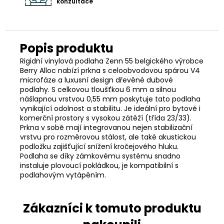
konzultace
Rigidní vinylová podlaha Zenn 55 belgického výrobce
Berry Alloc nabízí prkna s celoobvodovou spárou V4
microfáze a luxusní design dřevěné dubové
podlahy. S celkovou tloušťkou 6 mm a silnou
nášlapnou vrstvou 0,55 mm poskytuje tato podlaha
vynikající odolnost a stabilitu. Je ideální pro bytové i
komerční prostory s vysokou zátěží (třída 23/33).
Prkna v sobě mají integrovanou nejen stabilizační
vrstvu pro rozměrovou stálost, ale také akustickou
podložku zajišťující snížení kročejového hluku.
Podlaha se díky zámkovému systému snadno
instaluje plovoucí pokládkou, je kompatibilní s
podlahovým vytápěním.