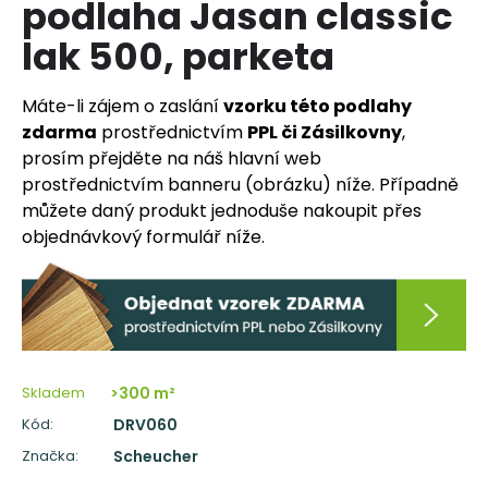
podlaha Jasan classic
a
lak 500, parketa
j
í
Máte-li zájem o zaslání
vzorku této podlahy
t
zdarma
prostřednictvím
PPL či Zásilkovny
,
?
prosím přejděte na náš hlavní web
prostřednictvím banneru (obrázku) níže. Případně
můžete daný produkt jednoduše nakoupit přes
objednávkový formulář níže.
HLEDAT
D
o
p
Skladem
>300 m²
o
Kód:
DRV060
r
Značka:
Scheucher
u