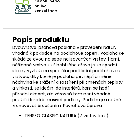
Osobní nebo
online
konzultace
Dvouvrstvá jasanová podlaha v provedení Natur,
vhodná k pokládce na podlahové topení. Podlaha se
skládá ze dvou na sebe nalisovaných vrstev. Horní,
nášlapná vrstva z ušlechtilého dřeva je ze spodní
strany vyztužena speciální podkladní protitahovou
vrstvou, díky které je podlaha pevnější a méně
náchylná ke srážení a rozšíření při změnách teploty
a vlhkosti. Je ideální do interiérů, kam se hodí
přírodní akcent, ale zároveň tam není vhodné
použití klasické masivní podlahy. Podlahu je možné
zrenovovat broušením. Povrchová úprava:
TENSEO CLASSIC NATURA (7 vrstev laku)