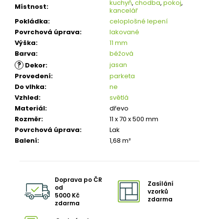
kuchyň
,
chodba
,
pokoj
,
Místnost
:
kancelář
Pokládka
:
celoplošné lepení
Povrchová úprava
:
lakované
Výška
:
11 mm
Barva
:
béžová
?
jasan
Dekor
:
Provedení
:
parketa
Do vlhka
:
ne
Vzhled
:
světlá
Materiál
:
dřevo
Rozměr
:
11 x 70 x 500 mm
Povrchová úprava
:
Lak
Balení
:
1,68 m²
Doprava po ČR
Zasílání
od
vzorků
5000 Kč
zdarma
zdarma