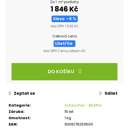
Za 1 m² podlahy
1 846 Kč
Sleva
–4 %
bez DPH 1 526 Kč
Celková cena
Ušetříte
bez DPH Cena,celkem Kč
DO KOŠÍKU
Zeptat se
Sdílet
Kategorie
:
Scheucher - BILAflor
Záruka
:
15 let
Hmotnost
:
1 kg
EAN
:
9006178259500