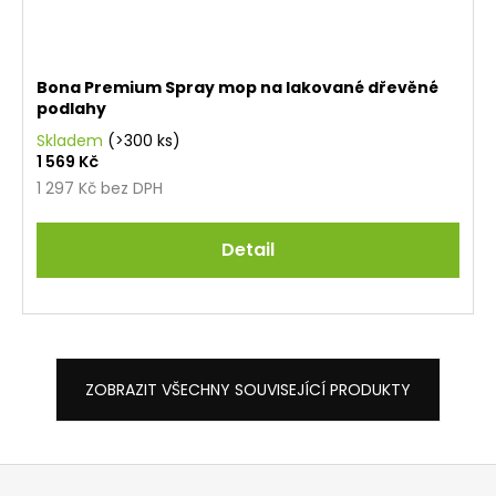
Bona Premium Spray mop na lakované dřevěné
podlahy
Skladem
(>300 ks)
1 569 Kč
1 297 Kč bez DPH
Detail
ZOBRAZIT VŠECHNY SOUVISEJÍCÍ PRODUKTY
Z