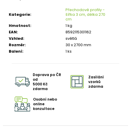
č
u
Přechodové profily -
j
Kategorie
:
šířka 3 cm, délka 270
e
cm
m
Hmotnost
:
1 kg
e
EAN
:
8592115301162
Vzhled
:
světlá
TŘÍVRSTVÁ
Rozměr
:
30 x 2700 mm
DŘEVĚNÁ
Balení
:
1 ks
PODLAHA
DUB
SUPERRUSTIC
-
P+D
Doprava po ČR
Zasílání
(PERO
od
vzorků
-
5000 Kč
zdarma
DRÁŽKA)
zdarma
2
Osobní nebo
298
online
Kč
konzultace
Původně:
2
330
Kč