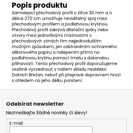
Samolepicí přechodový profil o šířce 30 mm a o
délce 270 cm umožňuje neviditelný spoj mezi
přechodovým profilem a podlahovou krytinou.
Přechodový profil zakrývá dilatační spáry nebo
otvory mezi jednotlivými místnostmi v
přechodových zónách tím nejjednodušším
možným způsobem, jen odstraněním ochranného
silikonového papíru a nalepením přímo na
podlahovou krytinu pomocí tmelu s dokonalou
přilnavostí. Tento přechodový profil doporučujeme
osobně vyzvednout v našem skladu nedaleko
Dolních Břežan, neboť při přepravě dopravcem hrozí
s ohledem na jeho délku poničení.
Z
á
Odebírat newsletter
p
Nezmeškejte žádné novinky či slevy!
a
t
E-mail
í