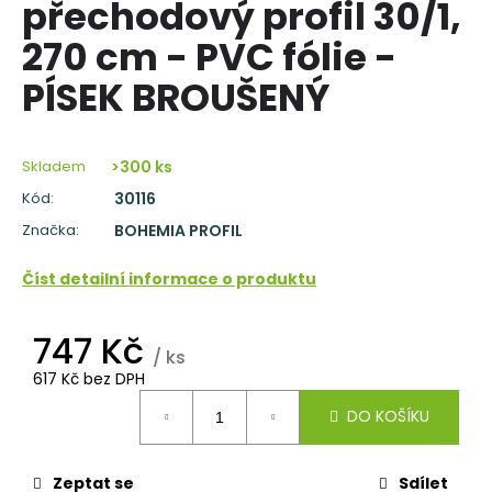
přechodový profil 30/1,
a
270 cm - PVC fólie -
j
í
PÍSEK BROUŠENÝ
t
?
Skladem
>300 ks
Kód:
30116
Značka:
BOHEMIA PROFIL
HLEDAT
Číst detailní informace o produktu
747 Kč
D
/ ks
o
617 Kč bez DPH
p
Měrná
DO KOŠÍKU
o
cena:
r
u
Zeptat se
Sdílet