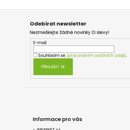
Z
á
Odebírat newsletter
p
Nezmeškejte žádné novinky či slevy!
a
t
E-mail
í
Souhlasím se
zpracováním osobních údajů
.
PŘIHLÁSIT SE
Informace pro vás
INPARKET.cz