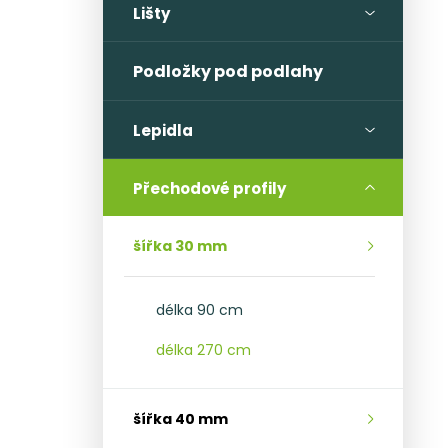
l
Lišty
Podložky pod podlahy
Lepidla
Přechodové profily
šířka 30 mm
délka 90 cm
délka 270 cm
šířka 40 mm