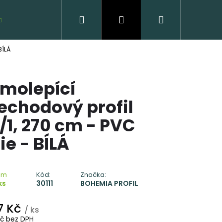
Hledat
Přihlášení
Nákupní
VZORKY ZDARMA
BÍLÁ
košík
molepící
echodový profil
/1, 270 cm - PVC
lie - BÍLÁ
VĚNÁ PODLAHA DUB
CLICK
em
Kód:
Značka:
ks
30111
BOHEMIA PROFIL
 Kč
7 Kč
/ ks
Kč bez DPH