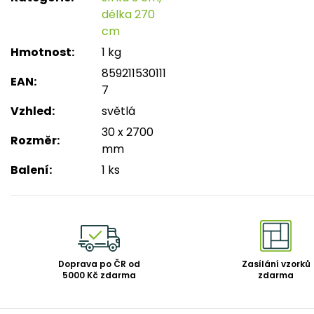
délka 270
cm
Hmotnost
:
1 kg
859211530111
EAN
:
7
Vzhled
:
světlá
30 x 2700
Rozměr
:
mm
Balení
:
1 ks
Doprava po ČR od
Zasílání vzorků
5000 Kč zdarma
zdarma