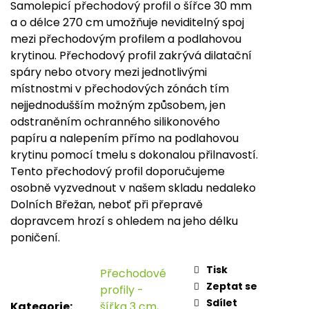
Samolepicí přechodový profil o šířce 30 mm
Měr
cena
a o délce 270 cm umožňuje neviditelný spoj
mezi přechodovým profilem a podlahovou
krytinou. Přechodový profil zakrývá dilatační
spáry nebo otvory mezi jednotlivými
místnostmi v přechodových zónách tím
nejjednodušším možným způsobem, jen
odstraněním ochranného silikonového
papíru a nalepením přímo na podlahovou
krytinu pomocí tmelu s dokonalou přilnavostí.
Tento přechodový profil doporučujeme
osobně vyzvednout v našem skladu nedaleko
Dolních Břežan, neboť při přepravě
dopravcem hrozí s ohledem na jeho délku
poničení.
Tisk
Přechodové
Zeptat se
profily -
Sdílet
Kategorie
:
šířka 3 cm,