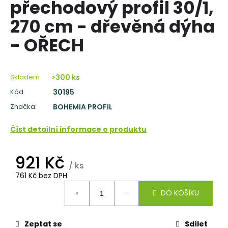
přechodový profil 30/1,
a
270 cm - dřevěná dýha
j
í
- OŘECH
t
?
Skladem
>300 ks
Kód:
30195
Značka:
BOHEMIA PROFIL
HLEDAT
Číst detailní informace o produktu
921 Kč
D
/ ks
o
761 Kč bez DPH
p
Měrná
DO KOŠÍKU
o
cena:
r
u
Zeptat se
Sdílet