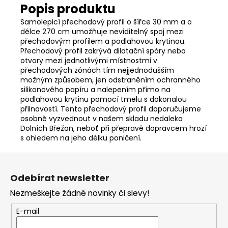
Samolepicí přechodový profil o šířce 30 mm a o
délce 270 cm umožňuje neviditelný spoj mezi
přechodovým profilem a podlahovou krytinou.
Přechodový profil zakrývá dilatační spáry nebo
otvory mezi jednotlivými místnostmi v
přechodových zónách tím nejjednodušším
možným způsobem, jen odstraněním ochranného
silikonového papíru a nalepením přímo na
podlahovou krytinu pomocí tmelu s dokonalou
přilnavostí. Tento přechodový profil doporučujeme
osobně vyzvednout v našem skladu nedaleko
Dolních Břežan, neboť při přepravě dopravcem hrozí
s ohledem na jeho délku poničení.
Z
á
Odebírat newsletter
p
Nezmeškejte žádné novinky či slevy!
a
t
E-mail
í