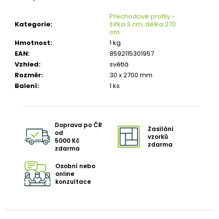
č
u
Přechodové profily -
j
Kategorie
:
šířka 3 cm, délka 270
e
cm
m
Hmotnost
:
1 kg
e
EAN
:
8592115301957
Vzhled
:
světlá
TŘÍVRSTVÁ
Rozměr
:
30 x 2700 mm
DŘEVĚNÁ
Balení
:
1 ks
PODLAHA
DUB
RUSTICO
CLICK
190
Doprava po ČR
Zasílání
od
1
vzorků
5000 Kč
zdarma
682
zdarma
Kč
Původně:
Osobní nebo
1
online
803
konzultace
Kč