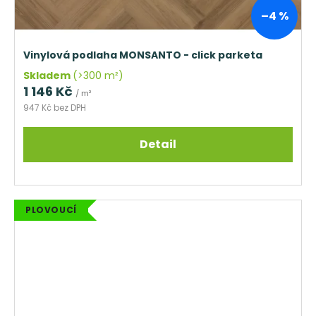
–4 %
Vinylová podlaha MONSANTO - click parketa
Skladem
(>300 m²)
1 146 Kč
/ m²
947 Kč bez DPH
Detail
PLOVOUCÍ