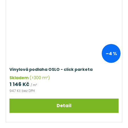
–4 %
Vinylová podlaha OSLO - click parketa
Skladem
(>300 m²)
1 146 Kč
/ m²
947 Kč bez DPH
Detail