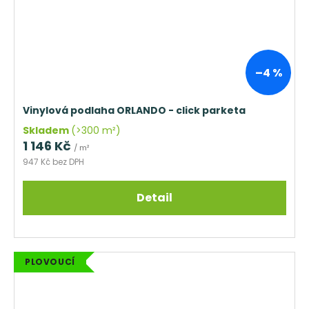
–4 %
Vinylová podlaha ORLANDO - click parketa
Skladem
(>300 m²)
1 146 Kč
/ m²
947 Kč bez DPH
Detail
PLOVOUCÍ