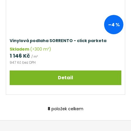
–4 %
Vinylová podlaha SORRENTO - click parketa
Skladem
(>300 m²)
1 146 Kč
/ m²
947 Kč bez DPH
Detail
8
položek celkem
O
v
Z
l