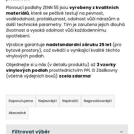
a
Plovoucí podlahy ZENN 55 jsou
vyrobeny z kvalitních
materiálů
, které se pečlivě testují na pevnost,
j
voděodolnost, protiskluznost, odolnost vůči nárazům a
í
další technické parametry. Tím je zaručena jejich dlouhá
t
životnost a vysoká odolnost vůči každodennímu
opotřebení.
?
Výrobce garantuje
nadstandardní záruku 25 let
(pro
bytové prostory), což svědčí o vynikající kvalitě těchto
vinylových podlah.
Objednejte si u nás (v detailu produktu) až
3 vzorky
HLEDAT
vinylových podlah
prostřednictvím PPL či Zásilkovny
(včetně výdejních boxů)
zcela zdarma
!
Ř
D
a
o
Doporučujeme
Nejlevnější
Nejdražší
Nejprodávanější
p
z
Abecedně
o
e
r
n
u
í