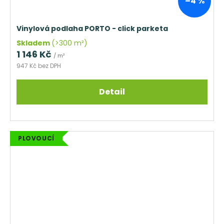
–4 %
Vinylová podlaha PORTO - click parketa
Skladem
(>300 m²)
1 146 Kč
/ m²
947 Kč bez DPH
Detail
PLOVOUCÍ