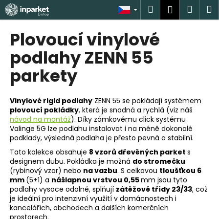
K
Přejít
Hledat
Náku
M
Přihlášen
na
o
obsah
Zpět
Zpět
košík
š
Plovoucí vinylové
í
C
podlahy ZENN 55
k
o
parkety
p
o
Vinylové rigid podlahy
ZENN 55 se pokládají systémem
t
plovoucí pokládky
, která je snadná a rychlá (viz náš
ř
návod na montáž
).
Díky zámkovému click systému
e
Valinge 5G lze podlahu instalovat i na méně dokonalé
podklady, výsledná podlaha je přesto pevná a stabilní.
b
Tato kolekce obsahuje
8 vzorů dřevěných parket
s
u
designem dubu. Pokládka je možná
do stromečku
j
(rybinový vzor) nebo
na vazbu
. S celkovou
tloušťkou 6
e
mm
(5+1) a
nášlapnou vrstvou 0,55
mm jsou tyto
podlahy vysoce odolné, splňují
zátěžové třídy 23/33
, což
t
je ideální pro intenzivní využití v domácnostech i
e
kancelářích, obchodech a dalších komerčních
n
prostorech.