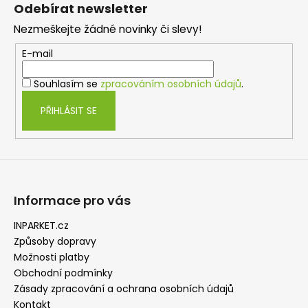
á
á
Odebírat newsletter
d
p
a
Nezmeškejte žádné novinky či slevy!
a
c
t
E-mail
í
í
p
Souhlasím se
zpracováním osobních údajů
.
r
v
PŘIHLÁSIT SE
k
y
v
ý
p
i
Informace pro vás
s
u
INPARKET.cz
Způsoby dopravy
Možnosti platby
Obchodní podmínky
Zásady zpracování a ochrana osobních údajů
Kontakt