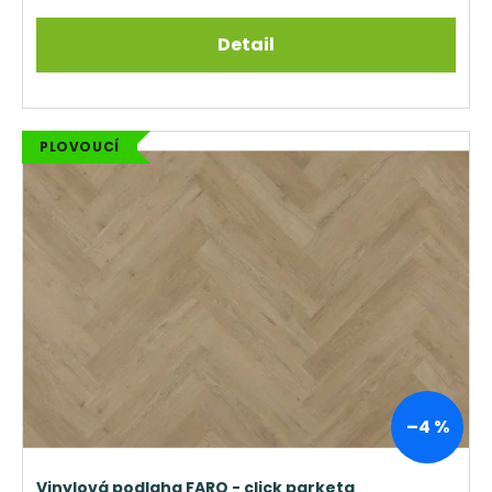
Detail
PLOVOUCÍ
–4 %
Vinylová podlaha FARO - click parketa