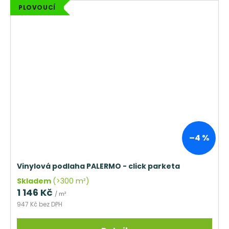
PLOVOUCÍ
–4 %
Vinylová podlaha PALERMO - click parketa
Skladem
(>300 m²)
1 146 Kč
/ m²
947 Kč bez DPH