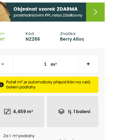
em
Kód:
Značka:
m²
N2266
Berry Alloc
-
+
m²
2
Počet m
je automaticky přepočítán na celá
balení podlahy.
4,459
m²
tj.
1
balení
Za 1 m² podlahy