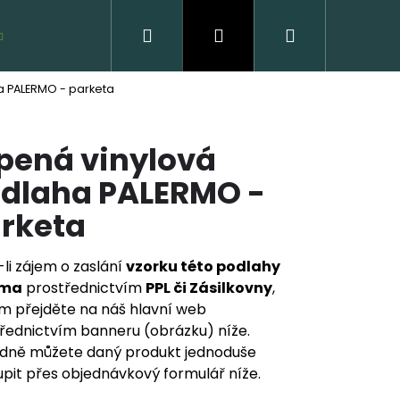
Hledat
Přihlášení
Nákupní
VZORKY ZDARMA
a PALERMO - parketa
košík
pená vinylová
dlaha PALERMO -
rketa
li zájem o zaslání
vzorku této podlahy
VĚNÁ PODLAHA DUB
rma
prostřednictvím
PPL či Zásilkovny
,
CLICK
m přejděte na náš hlavní web
řednictvím banneru (obrázku) níže.
 Kč
dně můžete daný produkt jednoduše
pit přes objednávkový formulář níže.