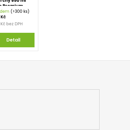
rchy 850 ml
o Premium
ay mop)
adem
(>300 ks)
 Kč
 Kč bez DPH
Detail