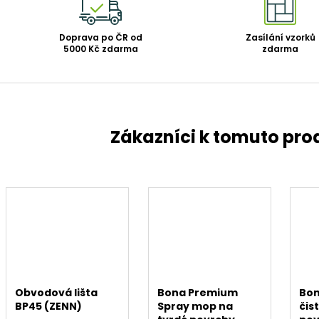
Doprava po ČR od
Zasílání vzorků
5000 Kč zdarma
zdarma
Obvodová lišta
Bona Premium
Bo
BP45 (ZENN)
Spray mop na
čis