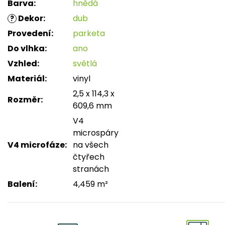
Barva
:
hnědá
Dekor
:
dub
?
Provedení
:
parketa
Do vlhka
:
ano
Vzhled
:
světlá
Materiál
:
vinyl
2,5 x 114,3 x
Rozměr
:
609,6 mm
V4
microspáry
V4 microfáze
:
na všech
čtyřech
stranách
Balení
:
4,459 m²