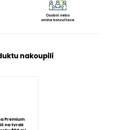
Osobní nebo
online konzultace
na Premium
tič na tvrdé