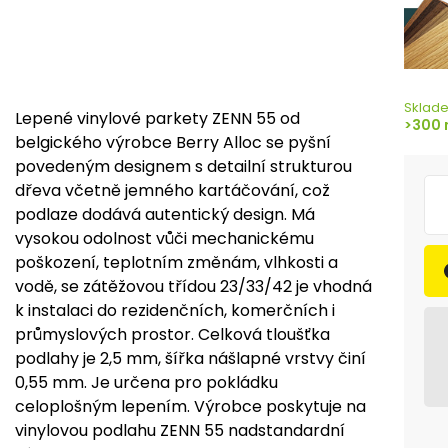
Sklad
Lepené vinylové parkety ZENN 55 od
>300 
belgického výrobce Berry Alloc se pyšní
povedeným designem s detailní strukturou
dřeva včetně jemného kartáčování, což
podlaze dodává autentický design. Má
vysokou odolnost vůči mechanickému
poškození, teplotním změnám, vlhkosti a
vodě, se zátěžovou třídou 23/33/42 je vhodná
k instalaci do rezidenčních, komerčních i
průmyslových prostor. Celková tloušťka
podlahy je 2,5 mm, šířka nášlapné vrstvy činí
0,55 mm. Je určena pro pokládku
celoplošným lepením. Výrobce poskytuje na
vinylovou podlahu ZENN 55 nadstandardní