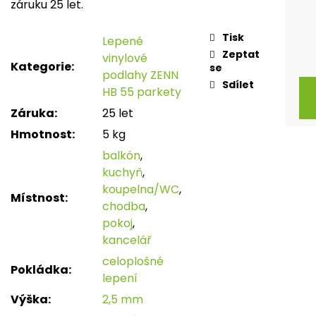
záruku 25 let.
Tisk
Lepené
Zeptat
vinylové
Kategorie
:
se
podlahy ZENN
Sdílet
HB 55 parkety
Záruka
:
25 let
Hmotnost
:
5 kg
balkón
,
kuchyň
,
koupelna/WC
,
Místnost
:
chodba
,
pokoj
,
kancelář
celoplošné
Pokládka
:
lepení
Výška
:
2,5 mm