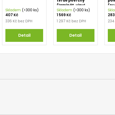
tvrdé povrchy
pov
(laminát, vinyl,
(pr
Skladem
(>300 ks)
dlažba)
Skladem
(>300 ks)
Spr
Skl
407 Kč
1 569 Kč
283
336 Kč bez DPH
1 297 Kč bez DPH
234
Detail
Detail