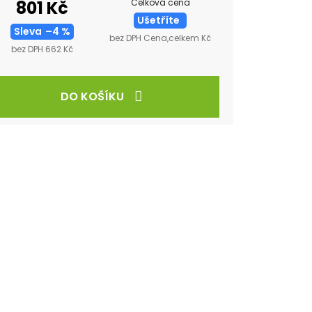
Celková cena
801 Kč
Ušetříte
Sleva
–4 %
bez DPH Cena,celkem Kč
bez DPH 662 Kč
DO KOŠÍKU