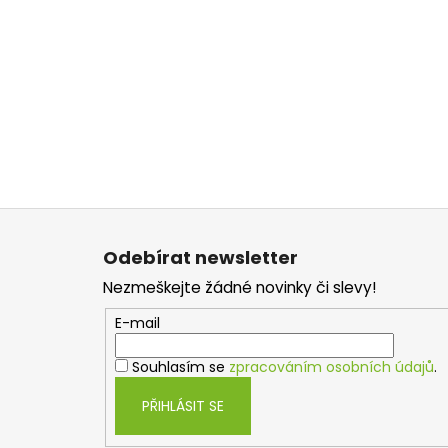
Z
á
Odebírat newsletter
p
Nezmeškejte žádné novinky či slevy!
a
t
E-mail
í
Souhlasím se
zpracováním osobních údajů
.
PŘIHLÁSIT SE