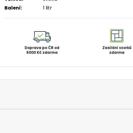
Balení
:
1 litr
Doprava po ČR od
Zasílání vzorků
5000 Kč zdarma
zdarma