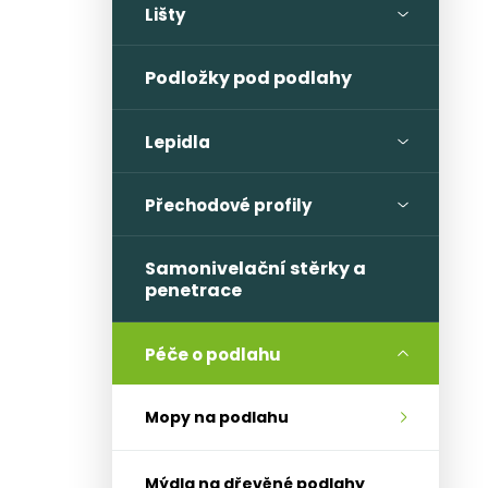
l
Lišty
Podložky pod podlahy
Lepidla
Přechodové profily
Samonivelační stěrky a
penetrace
Péče o podlahu
Mopy na podlahu
Mýdla na dřevěné podlahy