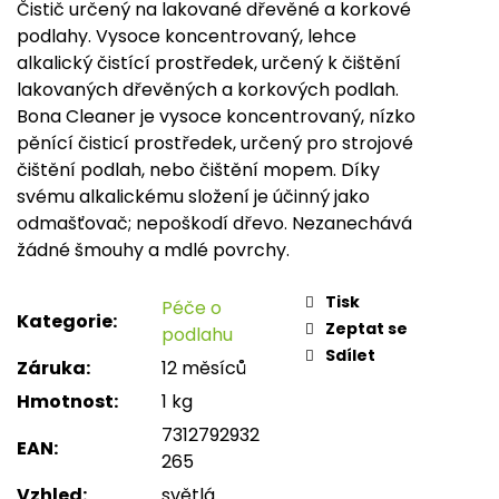
Čistič určený na lakované dřevěné a korkové
podlahy. Vysoce koncentrovaný, lehce
alkalický čistící prostředek, určený k čištění
lakovaných dřevěných a korkových podlah.
Bona Cleaner je vysoce koncentrovaný, nízko
pěnící čisticí prostředek, určený pro strojové
čištění podlah, nebo čištění mopem. Díky
svému alkalickému složení je účinný jako
odmašťovač; nepoškodí dřevo. Nezanechává
žádné šmouhy a mdlé povrchy.
Tisk
Péče o
Kategorie
:
Zeptat se
podlahu
Sdílet
Záruka
:
12 měsíců
Hmotnost
:
1 kg
7312792932
EAN
:
265
Vzhled
:
světlá