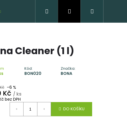
Hledat
Přihlášení
Nákupní
VZORKY ZDARMA
košík
na Cleaner (1 l)
em
Kód:
Značka:
ks
BON020
BONA
Kč
–6 %
VĚNÁ PODLAHA DUB
9 Kč
CLICK
/ ks
Kč bez DPH
ná
 Kč
DO KOŠÍKU
: