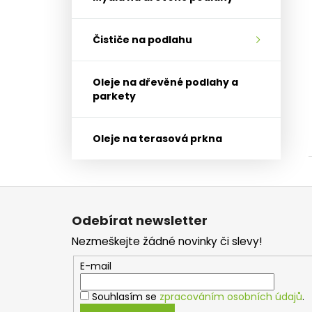
Čističe na podlahu
Oleje na dřevěné podlahy a
parkety
Oleje na terasová prkna
Z
á
Odebírat newsletter
p
Nezmeškejte žádné novinky či slevy!
a
t
E-mail
í
Souhlasím se
zpracováním osobních údajů
.