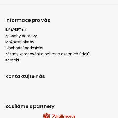
a
j
í
Informace pro vás
t
INPARKET.cz
?
Způsoby dopravy
Možnosti platby
Obchodní podmínky
Zásady zpracování a ochrana osobních údajů
Kontakt
HLEDAT
Kontaktujte nás
D
o
p
o
Zasíláme s partnery
r
u