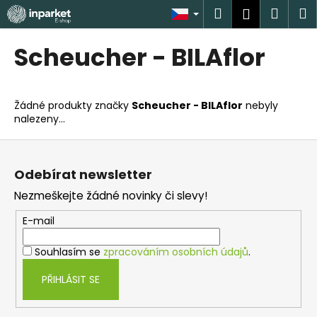
K
Přejít
Hledat
Náku
M
Přihlášen
na
o
obsah
Zpět
Zpět
košík
š
Scheucher - BILAflor
í
C
k
o
Žádné produkty značky
Scheucher - BILAflor
nebyly
p
nalezeny...
o
Z
t
á
ř
Odebírat newsletter
p
e
Nezmeškejte žádné novinky či slevy!
a
b
t
u
E-mail
í
j
Souhlasím se
zpracováním osobních údajů
.
e
t
PŘIHLÁSIT SE
e
n