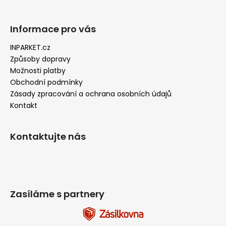
a
j
Informace pro vás
í
INPARKET.cz
t
Způsoby dopravy
?
Možnosti platby
Obchodní podmínky
Zásady zpracování a ochrana osobních údajů
Kontakt
HLEDAT
Kontaktujte nás
D
o
p
o
Zasíláme s partnery
r
u