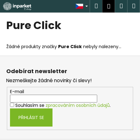
K
Přejít
Hledat
Náku
M
Přihlášen
na
o
obsah
Zpět
Zpět
košík
š
Pure Click
í
C
k
o
Žádné produkty značky
Pure Click
nebyly nalezeny...
p
o
Z
t
á
Odebírat newsletter
ř
p
Nezmeškejte žádné novinky či slevy!
e
a
b
t
E-mail
u
í
Souhlasím se
zpracováním osobních údajů
.
j
e
PŘIHLÁSIT SE
t
e
n