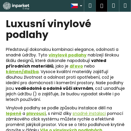
K
Přejít
Hledat
Náku
M
Přihlášen
na
o
obsah
Zpět
Zpět
košík
š
Luxusní vinylové
í
C
podlahy
k
o
p
Představují dokonalou kombinaci elegance, odolnosti a
o
snadné údržby. Tyto
vinylové podlahy
nabízejí širokou
škálu designů, které dokonale napodobují
vzhled
t
přírodních materiálů
, jako je
dřevo
nebo
ř
kámen/dlažba
. Vysoce kvalitní materiály zajišťují
e
dlouhou životnost a odolnost proti opotřebení, což je
ideální pro domácnosti i komerční prostory. Naše podlahy
b
jsou
voděodolné a odolné vůči skvrnám
, což usnadňuje
u
jejich údržbu () a zajišťuje, že budou vypadat skvěle i po
j
letech používání.
e
Vinylové podlahy se podle způsobu instalace dělí na
lepené
a
plovoucí
, s nimiž díky
snadné instalaci
pomocí
t
zámkového click systému můžete rychle a efektivně
e
proměnit jakýkoli prostor. Více se o této podlahové krytině
n
dozvíte v článku
Vše o vinylových podlahách
.