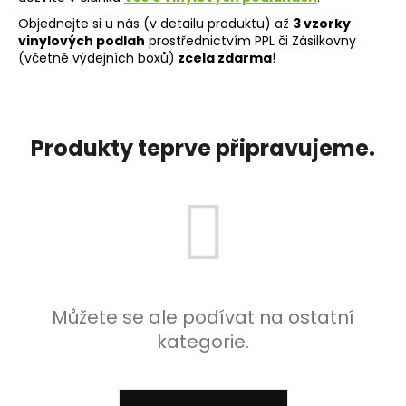
a
Objednejte si u nás (v detailu produktu) až
3 vzorky
vinylových podlah
prostřednictvím PPL či Zásilkovny
j
(včetně výdejních boxů)
zcela zdarma
!
í
t
?
Produkty teprve připravujeme.
HLEDAT
D
o
Můžete se ale podívat na ostatní
p
kategorie.
o
r
u