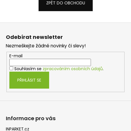
č
ZPĚT DO OBCHODU
u
j
e
Z
m
á
e
Odebírat newsletter
p
TŘÍVRSTVÁ
Nezmeškejte žádné novinky či slevy!
a
DŘEVĚNÁ
PODLAHA
t
E-mail
DUB
í
SUPERRUSTIC
Souhlasím se
zpracováním osobních údajů
.
-
CLICK
PŘIHLÁSIT SE
2
166
Kč
Původně:
2
287
Kč
Informace pro vás
INPARKET.cz