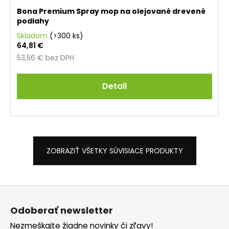
Bona Premium Spray mop na olejované drevené
podlahy
Skladom
(>300 ks)
64,81 €
53,56 € bez DPH
Detail
ZOBRAZIŤ VŠETKY SÚVISIACE PRODUKTY
Z
á
Odoberať newsletter
p
Nezmeškajte žiadne novinky či zľavy!