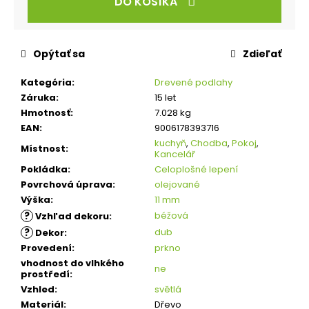
DO KOŠÍKA
Opýtať sa
Zdieľať
Kategória
:
Drevené podlahy
Záruka
:
15 let
Hmotnosť
:
7.028 kg
EAN
:
9006178393716
kuchyň
,
Chodba
,
Pokoj
,
Místnost
:
Kancelář
Pokládka
:
Celoplošné lepení
Povrchová úprava
:
olejované
Výška
:
11 mm
?
béžová
Vzhľad dekoru
:
?
dub
Dekor
:
Provedení
:
prkno
vhodnost do vlhkého
ne
prostředí
:
Vzhled
:
světlá
Materiál
:
Dřevo