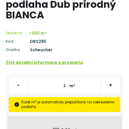
podlaha Dub prírodný
á
BIANCA
j
s
ť
Skladom
>300 m²
?
Kód:
DRV285
Značka:
Scheucher
Číst detailní informace o produktu
HĽADAŤ
-
+
m²
O
d
2
Počet m
je automaticky prepočítaný na celé balenia
p
podlahy.
o
r
ú