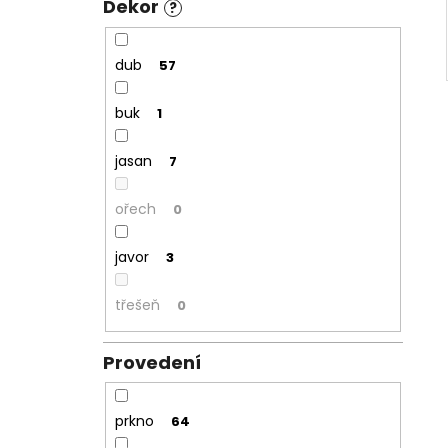
Dekor
?
dub
57
buk
1
jasan
7
ořech
0
javor
3
třešeň
0
Provedení
prkno
64