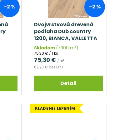
–2 %
–2 %
ená
Dvojvrstvová drevená
ry
podlaha Dub country
1200, BIANCA, VALLETTA
Skladom
(>300 m²)
Jednotková
75,30 € / 1 ks
cena:
75,30 €
/ m²
62,23 € bez DPH
Detail
KLADENIE LEPENÍM