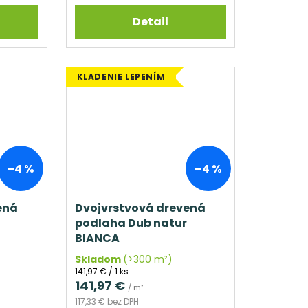
Detail
KLADENIE LEPENÍM
–4 %
–4 %
ená
Dvojvrstvová drevená
podlaha Dub natur
BIANCA
Skladom
(>300 m²)
Jednotková
141,97 € / 1 ks
cena:
141,97 €
/ m²
117,33 € bez DPH