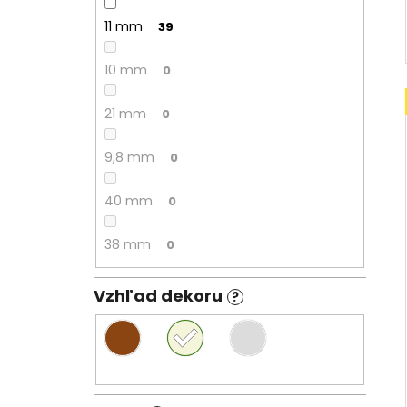
11 mm
39
10 mm
0
21 mm
0
9,8 mm
0
40 mm
0
38 mm
0
Vzhľad dekoru
?