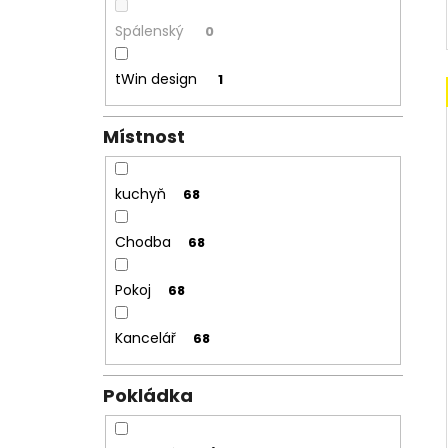
Spálenský
0
tWin design
1
Místnost
kuchyň
68
Chodba
68
Pokoj
68
Kancelář
68
Pokládka