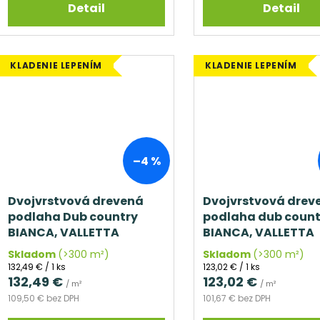
Detail
Detail
KLADENIE LEPENÍM
KLADENIE LEPENÍM
–4 %
Dvojvrstvová drevená
Dvojvrstvová drev
podlaha Dub country
podlaha dub count
BIANCA, VALLETTA
BIANCA, VALLETTA
Skladom
(>300 m²)
Skladom
(>300 m²)
Jednotková
Jednotková
132,49 € / 1 ks
123,02 € / 1 ks
cena:
cena:
132,49 €
123,02 €
/ m²
/ m²
109,50 € bez DPH
101,67 € bez DPH