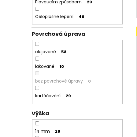
Plovoucím způsobem
29
Celoplošné lepení
46
Povrchová úprava
olejované
58
lakované
10
bez povrchové úpravy
0
kartáčování
29
Výška
14 mm
29