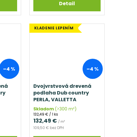
Detail
KLADENIE LEPENÍM
–4 %
–4 %
ená
Dvojvrstvová drevená
ry
podlaha Dub country
PERLA, VALLETTA
Skladom
(>300 m²)
Jednotková
132,49 € / 1 ks
cena:
132,49 €
/ m²
109,50 € bez DPH