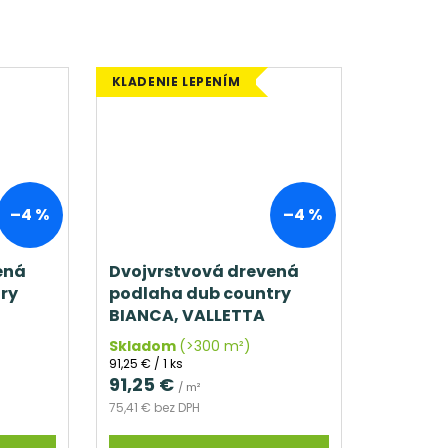
KLADENIE LEPENÍM
–4 %
–4 %
ená
Dvojvrstvová drevená
ry
podlaha dub country
BIANCA, VALLETTA
Skladom
(>300 m²)
Jednotková
91,25 € / 1 ks
cena:
91,25 €
/ m²
75,41 € bez DPH