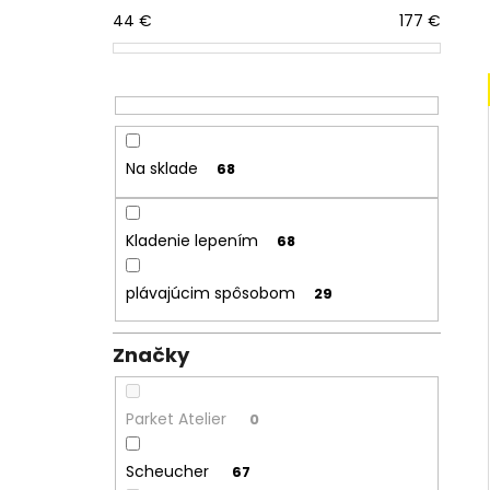
44
€
177
€
Na sklade
68
Kladenie lepením
68
plávajúcim spôsobom
29
Značky
Parket Atelier
0
Scheucher
67