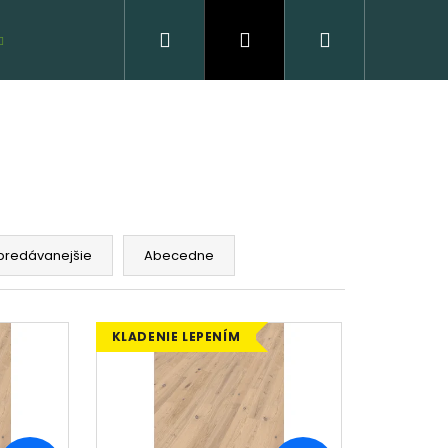
Hľadať
Prihlásenie
Nákupný
VZORKY ZDARMA
košík
predávanejšie
Abecedne
 DREVENÁ PODLAHA
C - CLICK
KLADENIE LEPENÍM
 €