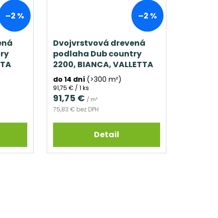
–2 %
–2 %
ená
Dvojvrstvová drevená
ry
podlaha Dub country
TTA
2200, BIANCA, VALLETTA
do 14 dní
(>300 m²)
Jednotková
91,75 € / 1 ks
cena:
91,75 €
/ m²
75,83 € bez DPH
Detail