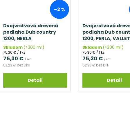
–2 %
Dvojvrstvová drevená
Dvojvrstvová drev
podlaha Dub country
podlaha Dub count
1200, NEBLA
1200, PERLA, VALLE
Skladom
(>300 m²)
Skladom
(>300 m²)
Jednotková
Jednotková
75,30 € / 1 ks
75,30 € / 1 ks
cena:
cena:
75,30 €
75,30 €
/ m²
/ m²
62,23 € bez DPH
62,23 € bez DPH
Detail
Detail