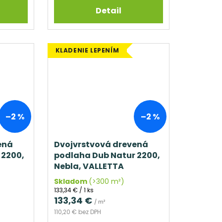
Detail
KLADENIE LEPENÍM
–2 %
–2 %
ená
Dvojvrstvová drevená
 2200,
podlaha Dub Natur 2200,
Nebla, VALLETTA
Skladom
(>300 m²)
Jednotková
133,34 € / 1 ks
cena:
133,34 €
/ m²
110,20 € bez DPH