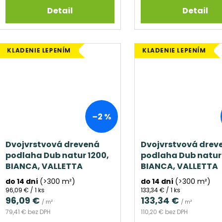
Detail
Detail
KLADENIE LEPENÍM
KLADENIE LEPENÍM
–2 %
Dvojvrstvová drevená
Dvojvrstvová drev
podlaha Dub natur 1200,
podlaha Dub natur
BIANCA, VALLETTA
BIANCA, VALLETTA
do 14 dní
(>300 m²)
do 14 dní
(>300 m²)
Jednotková
Jednotková
96,09 € / 1 ks
133,34 € / 1 ks
cena:
cena:
96,09 €
133,34 €
/ m²
/ m²
79,41 € bez DPH
110,20 € bez DPH