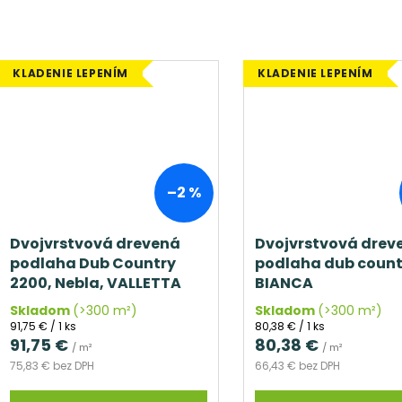
KLADENIE LEPENÍM
KLADENIE LEPENÍM
–2 %
Dvojvrstvová drevená
Dvojvrstvová drev
podlaha Dub Country
podlaha dub count
2200, Nebla, VALLETTA
BIANCA
Skladom
(>300 m²)
Skladom
(>300 m²)
Jednotková
Jednotková
91,75 € / 1 ks
80,38 € / 1 ks
cena:
cena:
91,75 €
80,38 €
/ m²
/ m²
75,83 € bez DPH
66,43 € bez DPH