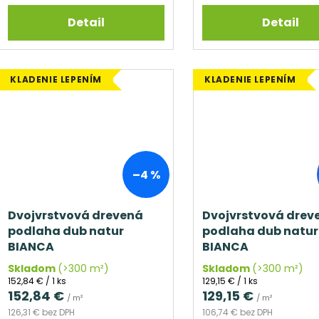
Detail
Detail
KLADENIE LEPENÍM
KLADENIE LEPENÍM
–4 %
Dvojvrstvová drevená
Dvojvrstvová drev
podlaha dub natur
podlaha dub natur
BIANCA
BIANCA
Skladom
(>300 m²)
Skladom
(>300 m²)
Jednotková
Jednotková
152,84 € / 1 ks
129,15 € / 1 ks
cena:
cena:
152,84 €
129,15 €
/ m²
/ m²
126,31 € bez DPH
106,74 € bez DPH