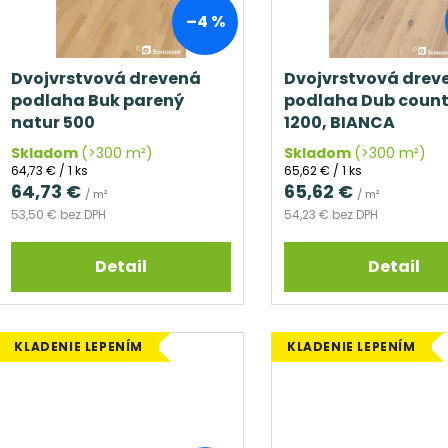
p
o
–4 %
r
d
o
u
d
Dvojvrstvová drevená
Dvojvrstvová drev
k
podlaha Buk parený
podlaha Dub count
u
t
natur 500
1200, BIANCA
k
o
t
Skladom
(>300 m²)
Skladom
(>300 m²)
v
Jednotková
Jednotková
64,73 € / 1 ks
65,62 € / 1 ks
o
cena:
cena:
64,73 €
65,62 €
/ m²
/ m²
v
53,50 € bez DPH
54,23 € bez DPH
Detail
Detail
KLADENIE LEPENÍM
KLADENIE LEPENÍM