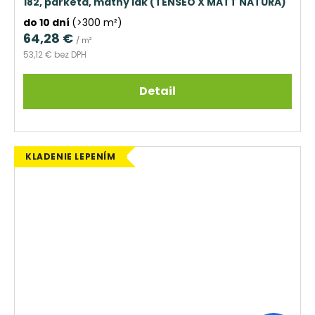
182, parketa, matný lak (TENSEO X MATT NATURA)
do 10 dní
(>300 m²)
64,28 €
/ m²
53,12 € bez DPH
Detail
KLADENIE LEPENÍM