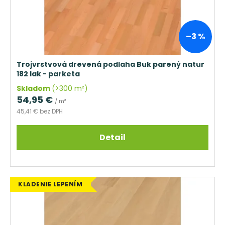
–3 %
Trojvrstvová drevená podlaha Buk parený natur
182 lak - parketa
Skladom
(>300 m²)
54,95 €
/ m²
45,41 € bez DPH
Detail
KLADENIE LEPENÍM