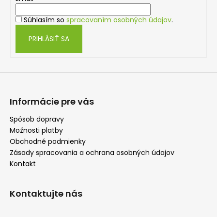
i
i
e
Súhlasím so
spracovaním osobných údajov
.
e
p
r
PRIHLÁSIŤ SA
v
k
y
v
ý
p
Informácie pre vás
i
s
Spôsob dopravy
u
Možnosti platby
Obchodné podmienky
Zásady spracovania a ochrana osobných údajov
Kontakt
Kontaktujte nás