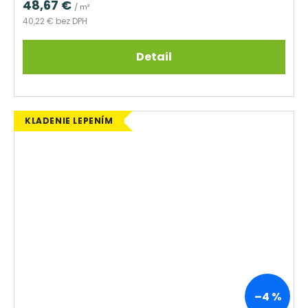
48,67 €
/ m²
40,22 € bez DPH
Detail
KLADENIE LEPENÍM
–4 %