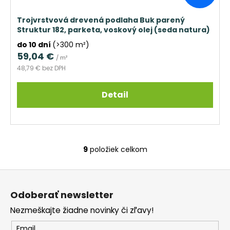
Trojvrstvová drevená podlaha Buk parený
Struktur 182, parketa, voskový olej (seda natura)
do 10 dní
(>300 m²)
59,04 €
/ m²
48,79 € bez DPH
Detail
9
položiek celkom
O
v
Z
l
á
á
Odoberať newsletter
d
p
a
Nezmeškajte žiadne novinky či zľavy!
ä
c
t
Email