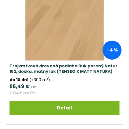
–4 %
Trojvrstvová drevená podlaha Buk parený Natur
182, doska, matný lak (TENSEO X MATT NATURA)
do 10 dní
(>300 m²)
96,49 €
/ m²
79,74 € bez DPH
Detail