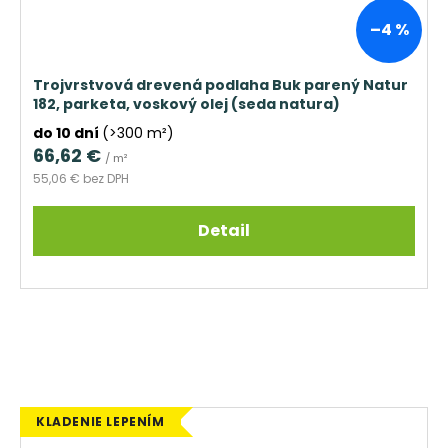
–4 %
Trojvrstvová drevená podlaha Buk parený Natur
182, parketa, voskový olej (seda natura)
do 10 dní
(>300 m²)
66,62 €
/ m²
55,06 € bez DPH
Detail
KLADENIE LEPENÍM