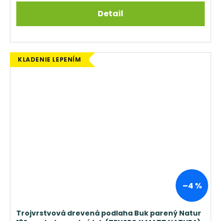
Detail
KLADENIE LEPENÍM
–4 %
Trojvrstvová drevená podlaha Buk parený Natur