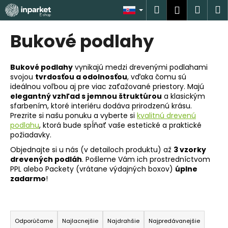
K
Prejsť
Hľadať
Náku
M
Prihlásen
na
o
obsah
Späť
Späť
košík
š
Bukové podlahy
í
Č
k
o
Bukové podlahy
vynikajú medzi drevenými podlahami
svojou
tvrdosťou a odolnosťou
, vďaka čomu sú
p
ideálnou voľbou aj pre viac zaťažované priestory. Majú
o
elegantný vzhľad s jemnou štruktúrou
a klasickým
t
sfarbením, ktoré interiéru dodáva prirodzenú krásu.
Prezrite si našu ponuku a vyberte si
kvalitnú drevenú
r
podlahu
, ktorá bude spĺňať vaše estetické a praktické
e
požiadavky.
b
Objednajte si u nás (v detailoch produktu) až
3 vzorky
u
drevených podláh
. Pošleme Vám ich prostredníctvom
PPL alebo Packety (vrátane výdajných boxov)
úplne
j
zadarmo
!
e
t
R
e
a
Odporúčame
Najlacnejšie
Najdrahšie
Najpredávanejšie
n