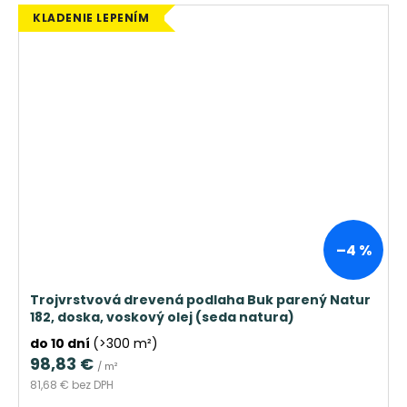
KLADENIE LEPENÍM
–4 %
Trojvrstvová drevená podlaha Buk parený Natur
182, doska, voskový olej (seda natura)
do 10 dní
(>300 m²)
98,83 €
/ m²
81,68 € bez DPH