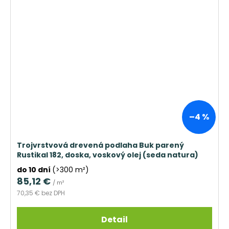
–4 %
Trojvrstvová drevená podlaha Buk parený
Rustikal 182, doska, voskový olej (seda natura)
do 10 dní
(>300 m²)
85,12 €
/ m²
70,35 € bez DPH
Detail