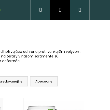
Hľadať
Prihlásenie
Nákupný
VZORKY ZDARMA
košík
 dlhotrvajúcu ochranu proti vonkajším vplyvom
eje na terasy v našom sortimente sú
a deformácií.
 DREVENÁ PODLAHA
C - CLICK
predávanejšie
Abecedne
 €