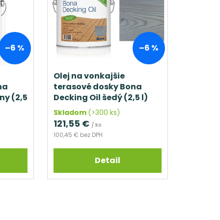
–6 %
–6 %
Olej na vonkajšie
na
terasové dosky Bona
ny (2,5
Decking Oil šedý (2,5 l)
Skladom
(>300 ks)
121,55 €
/ ks
100,45 € bez DPH
Detail