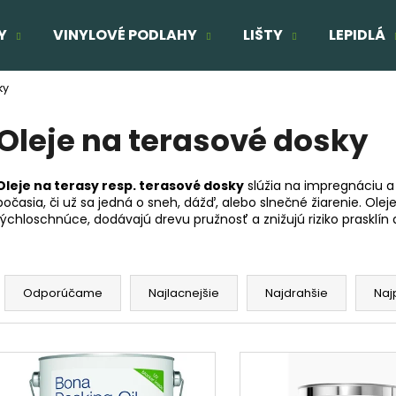
Y
VINYLOVÉ PODLAHY
LIŠTY
LEPIDLÁ
ky
Čo potrebujete nájsť?
Oleje na terasové dosky
HĽADAŤ
Oleje na terasy resp. terasové dosky
slúžia na impregnáciu a
počasia, či už sa jedná o sneh, dážď, alebo slnečné žiarenie. Ol
rýchloschnúce, dodávajú drevu pružnosť a znižujú riziko prasklín 
Odporúčame
R
TROJVRSTVOVÁ DREVENÁ PODLAHA
TROJVRSTVOVÁ
a
DUB ELEGANT 190
DUB SUPERRUSTI
Odporúčame
Najlacnejšie
Najdrahšie
Naj
d
74,53 €
89,54 €
Pôvodne:
89,29 €
Pôvodne:
94,54
e
V
n
ý
i