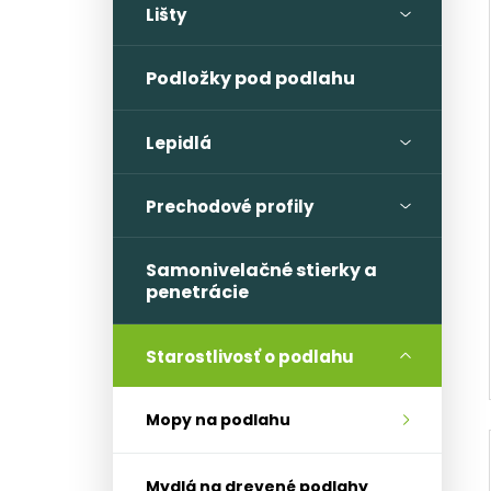
Lišty
Podložky pod podlahu
Lepidlá
Prechodové profily
Samonivelačné stierky a
penetrácie
Starostlivosť o podlahu
Mopy na podlahu
Mydlá na drevené podlahy