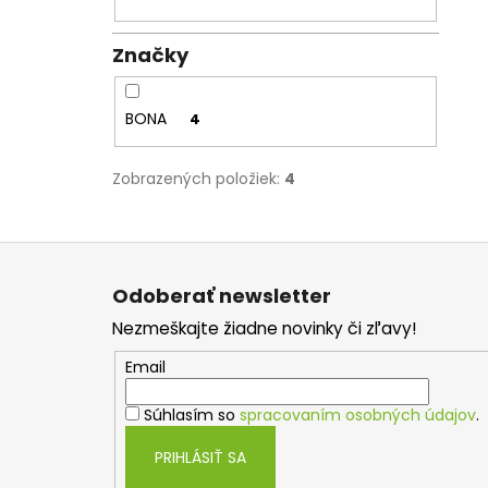
Značky
BONA
4
Zobrazených položiek:
4
Z
á
Odoberať newsletter
p
Nezmeškajte žiadne novinky či zľavy!
ä
t
Email
i
Súhlasím so
spracovaním osobných údajov
.
e
PRIHLÁSIŤ SA