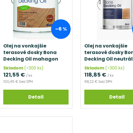
p
e
i
p
s
r
p
o
–6 %
r
d
o
u
d
Olej na vonkajšie
Olej na vonkajšie
k
terasové dosky Bona
terasové dosky Bo
u
t
Decking Oil mahagon
Decking Oil neutrál
k
o
(2,5 l)
l)
t
Skladom
(>300 ks)
Skladom
(>300 ks)
v
121,55 €
118,85 €
o
/ ks
/ ks
100,45 € bez DPH
98,22 € bez DPH
v
Detail
Detail