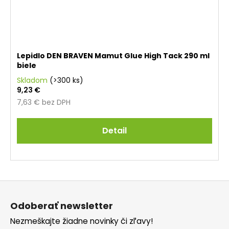
Lepidlo DEN BRAVEN Mamut Glue High Tack 290 ml
biele
Skladom
(>300 ks)
9,23 €
7,63 € bez DPH
Detail
Z
á
Odoberať newsletter
p
Nezmeškajte žiadne novinky či zľavy!
ä