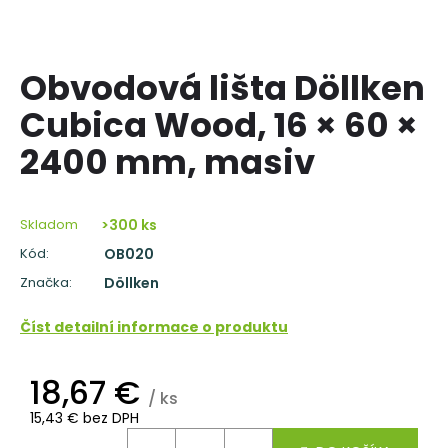
á
j
s
Obvodová lišta Döllken
ť
Cubica Wood, 16 × 60 ×
?
2400 mm, masiv
Skladom
>300 ks
HĽADAŤ
Kód:
OB020
Značka:
Döllken
O
Číst detailní informace o produktu
d
p
18,67 €
o
/ ks
r
15,43 € bez DPH
ú
Jednotková