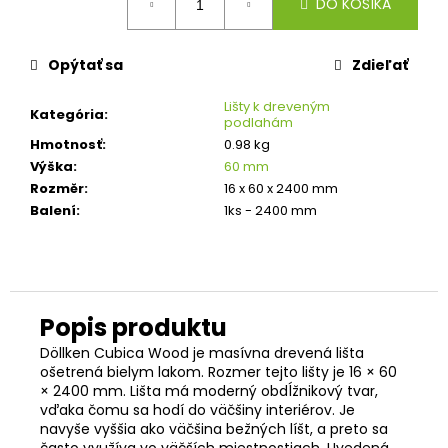
č
DO KOŠÍKA
cena:
a
m
Opýtať sa
Zdieľať
e
Lišty k dreveným
TROJVRSTVOVÁ
Kategória
:
podlahám
DREVENÁ
PODLAHA
Hmotnosť
:
0.98 kg
DUB
Výška
:
60 mm
SUPERRUSTIC
Rozměr
:
16 x 60 x 2400 mm
-
P+D
Balení
:
1ks - 2400 mm
(PERO
-
DRÁŽKA)
94,70
€
Pôvodne:
96,04
Döllken Cubica Wood je masívna drevená lišta
€
ošetrená bielym lakom. Rozmer tejto lišty je 16 × 60
× 2400 mm. Lišta má moderný obdĺžnikový tvar,
vďaka čomu sa hodí do väčšiny interiérov. Je
navyše vyššia ako väčšina bežných líšt, a preto sa
často využíva vo väčších miestnostiach. Uvedená