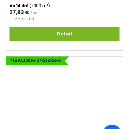
do 14 dní
(>300 m²)
37,83 €
/ m²
31,26 € bez DPH
Detail
PLÁVAJÚCIM SPÔSOBOM