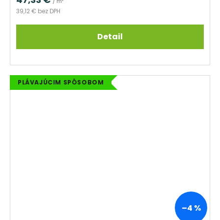
/ m²
39,12 € bez DPH
Detail
PLÁVAJÚCIM SPÔSOBOM
–4 %