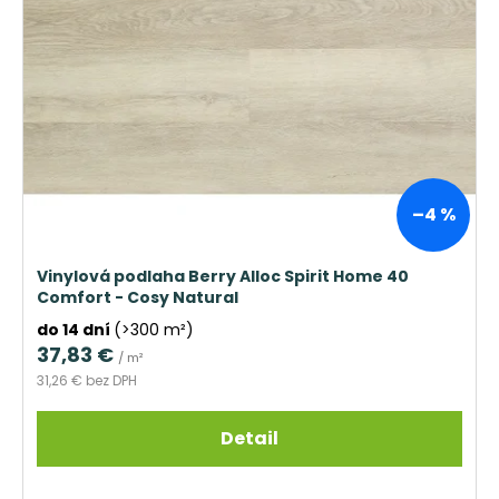
–4 %
Vinylová podlaha Berry Alloc Spirit Home 40
Comfort - Cosy Natural
do 14 dní
(>300 m²)
37,83 €
/ m²
31,26 € bez DPH
Detail