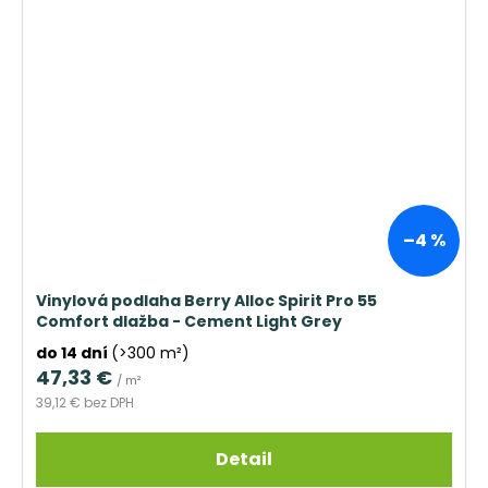
–4 %
Vinylová podlaha Berry Alloc Spirit Pro 55
Comfort dlažba - Cement Light Grey
do 14 dní
(>300 m²)
47,33 €
/ m²
39,12 € bez DPH
Detail