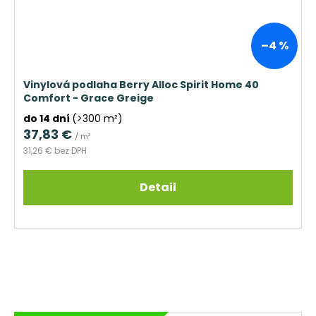
–4 %
Vinylová podlaha Berry Alloc Spirit Home 40
Comfort - Grace Greige
do 14 dní
(>300 m²)
37,83 €
/ m²
31,26 € bez DPH
Detail