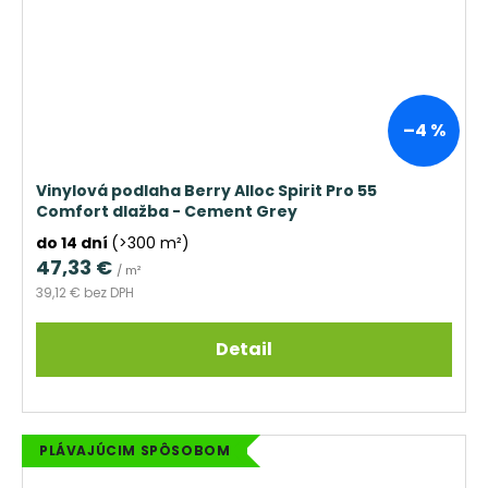
–4 %
Vinylová podlaha Berry Alloc Spirit Pro 55
Comfort dlažba - Cement Grey
do 14 dní
(>300 m²)
47,33 €
/ m²
39,12 € bez DPH
Detail
PLÁVAJÚCIM SPÔSOBOM