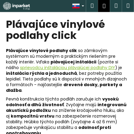
K
Prejsť
Hľadať
Náku
M
Prihlásen
na
o
obsah
Späť
Späť
košík
š
Plávajúce vinylové
í
Č
podlahy click
k
o
p
Plávajúce vinylové podlahy clik
so zámkovým
o
systémom sú moderným a praktickým riešením pre
každý interiér. Vďaka
plávajúcej inštalácii
(pozrite si
t
nášho
sprievodcu inštaláciou plávajúcej podlahy DIY
) je
r
inštalácia rýchla a jednoduchá
, bez potreby použitia
e
lepidiel. Tieto podlahy sú k dispozícii v mnohých dizajnoch
a formátoch - najčastejšie
drevené dosky, parkety a
b
dlažba
.
u
Pevná konštrukcia týchto podláh zaručuje ich
vysokú
j
odolnosť a dlhú životnosť
. Zvyčajne majú
integrovanú
e
akustickú podložku
na zníženie kročajového hluku, ako
aj
kompozitnú vrstvu
na zabezpečenie rozmerovej
t
stability. Hrúbka týchto podláh (zvyčajne 4 až 6 mm)
e
zabezpečuje vynikajúcu stabilitu a
odolnosť proti
n
opotrebovaniu
.