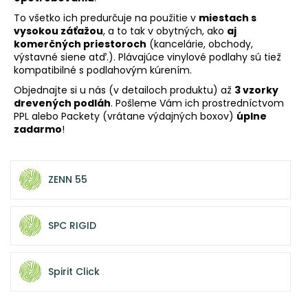
á
To všetko ich predurčuje na použitie v
miestach s
vysokou záťažou
, a to tak v obytných, ako
aj
j
komerčných priestoroch
(kancelárie, obchody,
s
výstavné siene atď.). Plávajúce vinylové podlahy sú tiež
ť
kompatibilné s podlahovým kúrením.
?
Objednajte si u nás (v detailoch produktu) až
3 vzorky
drevených podláh
. Pošleme Vám ich prostredníctvom
PPL alebo Packety (vrátane výdajných boxov)
úplne
zadarmo
!
HĽADAŤ
ZENN 55
O
SPC RIGID
d
p
o
Spirit Click
r
ú