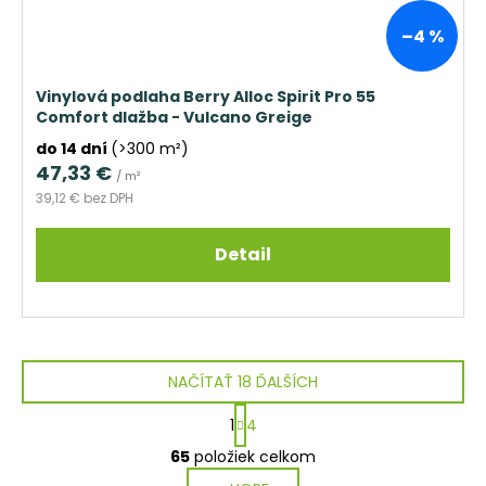
–4 %
Vinylová podlaha Berry Alloc Spirit Pro 55
Comfort dlažba - Vulcano Greige
do 14 dní
(>300 m²)
47,33 €
/ m²
39,12 € bez DPH
Detail
NAČÍTAŤ 18 ĎALŠÍCH
S
1
4
t
O
r
65
položiek celkom
v
á