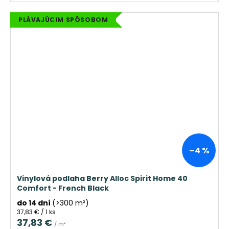
PLÁVAJÚCIM SPÔSOBOM
–4 %
Vinylová podlaha Berry Alloc Spirit Home 40
Comfort - French Black
do 14 dní
(>300 m²)
Jednotková
37,83 € / 1 ks
cena:
37,83 €
/ m²