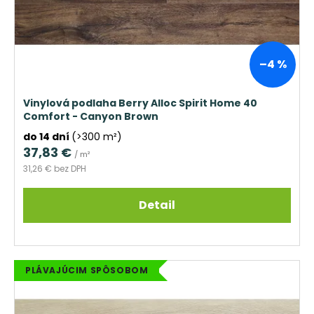
–4 %
Vinylová podlaha Berry Alloc Spirit Home 40
Comfort - Canyon Brown
do 14 dní
(>300 m²)
37,83 €
/ m²
31,26 € bez DPH
Detail
PLÁVAJÚCIM SPÔSOBOM