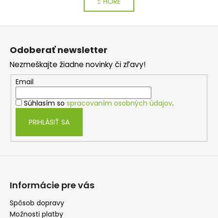
HORE
l
n
k
á
o
d
Z
v
a
a
á
c
Odoberať newsletter
n
p
i
i
Nezmeškajte žiadne novinky či zľavy!
e
ä
e
p
t
Email
r
i
v
Súhlasím so
spracovaním osobných údajov
.
e
k
y
PRIHLÁSIŤ SA
v
ý
p
i
s
u
Informácie pre vás
Spôsob dopravy
Možnosti platby