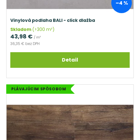
k
–4 %
t
o
Vinylová podlaha BALI - click dlažba
v
Skladom
(>300 m²)
43,98 €
/ m²
36,35 € bez DPH
Detail
PLÁVAJÚCIM SPÔSOBOM