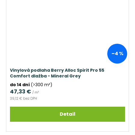
–4 %
Vinylová podlaha Berry Alloc Spirit Pro 55
Comfort dlažba - Mineral Grey
do 14 dní
(>300 m²)
47,33 €
/ m²
39,12 € bez DPH
Detail