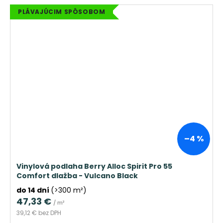
PLÁVAJÚCIM SPÔSOBOM
–4 %
Vinylová podlaha Berry Alloc Spirit Pro 55
Comfort dlažba - Vulcano Black
do 14 dní
(>300 m²)
47,33 €
/ m²
39,12 € bez DPH