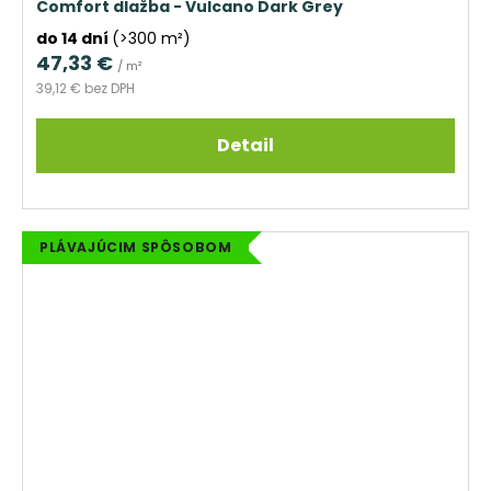
Comfort dlažba - Vulcano Dark Grey
do 14 dní
(>300 m²)
47,33 €
/ m²
39,12 € bez DPH
Detail
PLÁVAJÚCIM SPÔSOBOM