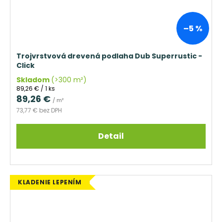
–5 %
Trojvrstvová drevená podlaha Dub Superrustic -
Click
Skladom
(>300 m²)
Jednotková
89,26 € / 1 ks
cena:
89,26 €
/ m²
73,77 € bez DPH
Detail
KLADENIE LEPENÍM