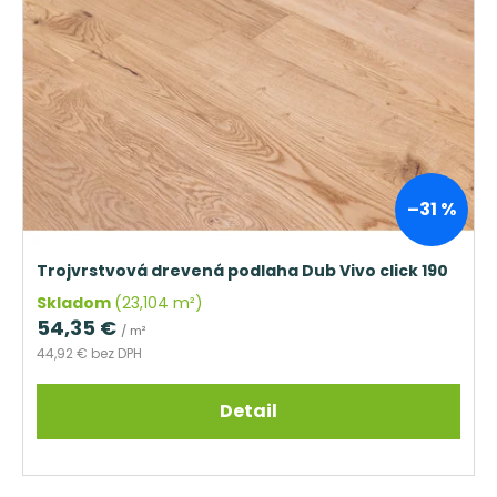
–31 %
Trojvrstvová drevená podlaha Dub Vivo click 190
Skladom
(23,104 m²)
54,35 €
/ m²
44,92 € bez DPH
Detail