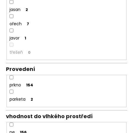
jasan
2
ořech
7
javor
1
třešeň
0
Provedení
prkno
154
parketa
2
vhodnost do vlhkého prostředí
ne
156