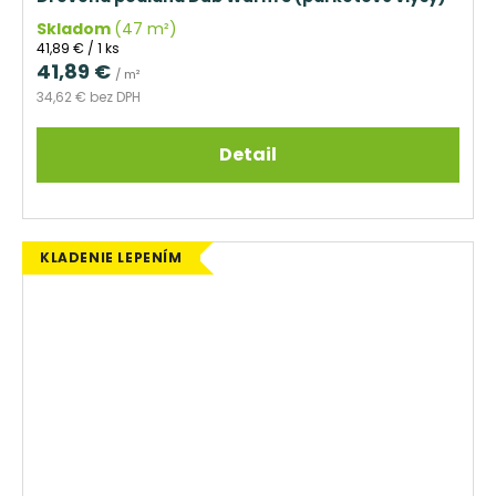
Skladom
(47 m²)
Jednotková
41,89 € / 1 ks
cena:
41,89 €
/ m²
34,62 € bez DPH
Detail
KLADENIE LEPENÍM