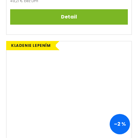
49,21 € bez DPH
Detail
KLADENIE LEPENÍM
–2 %