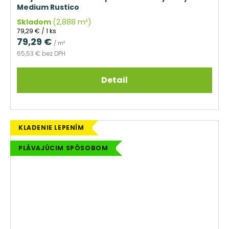
Medium Rustico
Skladom
(2,888 m²)
Jednotková
79,29 € / 1 ks
cena:
79,29 €
/ m²
65,53 € bez DPH
Detail
KLADENIE LEPENÍM
PLÁVAJÚCIM SPÔSOBOM