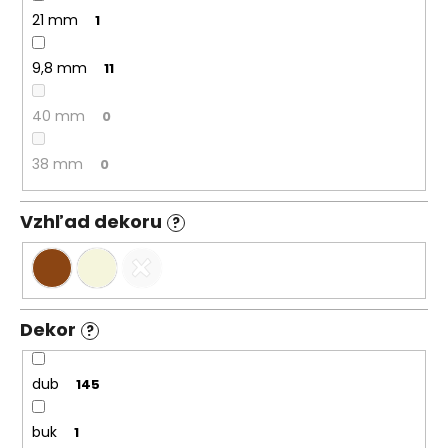
21 mm
1
9,8 mm
11
40 mm
0
38 mm
0
Vzhľad dekoru
?
Dekor
?
dub
145
buk
1