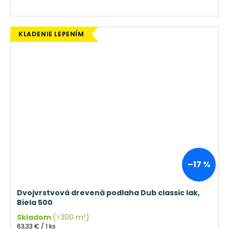
KLADENIE LEPENÍM
–17 %
Dvojvrstvová drevená podlaha Dub classic lak,
Biela 500
Skladom
(>300 m²)
Jednotková
63,33 € / 1 ks