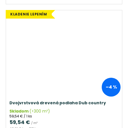
KLADENIE LEPENÍM
–4 %
Dvojvrstvová drevená podlaha Dub country
Skladom
(>300 m²)
Jednotková
59,54 € / 1 ks
cena:
59,54 €
/ m²