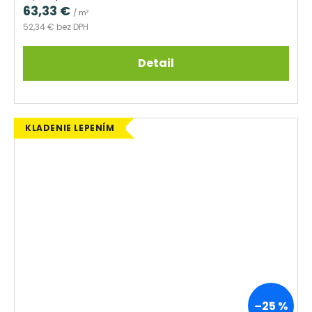
cena:
63,33 €
/ m²
52,34 € bez DPH
Detail
KLADENIE LEPENÍM
–25 %