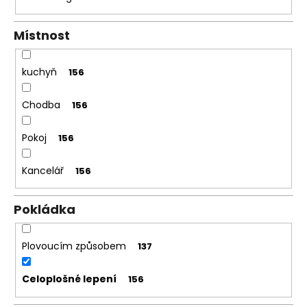
č
a
m
Místnost
e
kuchyň
156
TROJVRSTVOVÁ
DREVENÁ
PODLAHA
Chodba
156
DUB
RUSTICO
190
Pokoj
156
69,31
€
Kancelář
156
Pôvodne:
74,30
€
Pokládka
Plovoucím způsobem
137
Celoplošné lepení
156