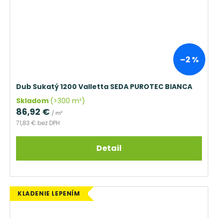
–2 %
Dub Sukatý 1200 Valletta SEDA PUROTEC BIANCA
Skladom
(>300 m²)
86,92 €
/ m²
71,83 € bez DPH
Detail
KLADENIE LEPENÍM