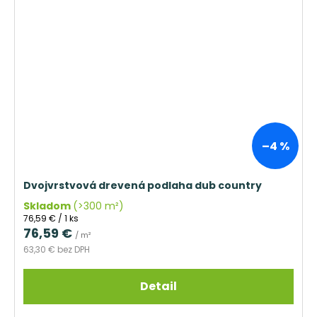
–4 %
Dvojvrstvová drevená podlaha dub country
Skladom
(>300 m²)
Jednotková
76,59 € / 1 ks
cena:
76,59 €
/ m²
63,30 € bez DPH
Detail