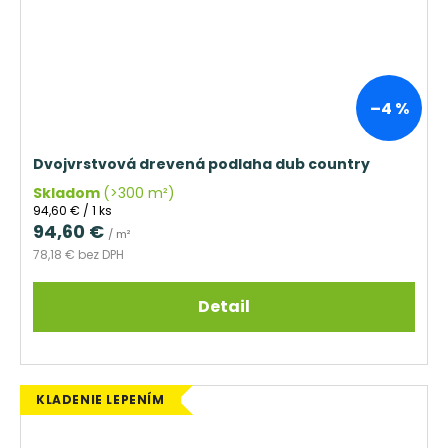
–4 %
Dvojvrstvová drevená podlaha dub country
Skladom
(>300 m²)
Jednotková
94,60 € / 1 ks
cena:
94,60 €
/ m²
78,18 € bez DPH
Detail
KLADENIE LEPENÍM