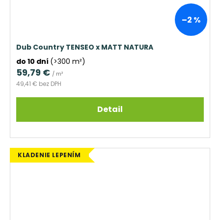
–2 %
Dub Country TENSEO x MATT NATURA
do 10 dní
(>300 m²)
59,79 €
/ m²
49,41 € bez DPH
Detail
KLADENIE LEPENÍM