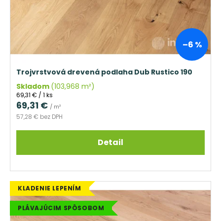
o
d
u
k
–6 %
t
o
Trojvrstvová drevená podlaha Dub Rustico 190
v
Skladom
(103,968 m²)
Jednotková
69,31 € / 1 ks
cena:
69,31 €
/ m²
57,28 € bez DPH
Detail
KLADENIE LEPENÍM
PLÁVAJÚCIM SPÔSOBOM