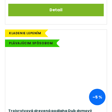
Detail
KLADENIE LEPENÍM
PLÁVAJÚCIM SPÔSOBOM
–5 %
Trojvrstvová drevená podlaha Dub dymový