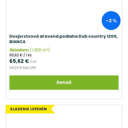
–2 %
Dvojvrstvová drevená podlaha Dub country 1200,
BIANCA
Skladom
(>300 m²)
Jednotková
65,62 € / 1 ks
cena:
65,62 €
/ m²
54,23 € bez DPH
Detail
KLADENIE LEPENÍM