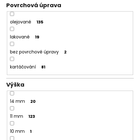
Povrchová úprava
olejované
135
lakované
19
bez povrchové úpravy
2
kartáčování
81
Výška
14 mm
20
11 mm
123
10 mm
1