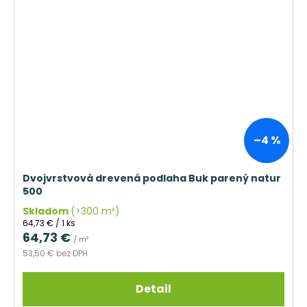
–4 %
Dvojvrstvová drevená podlaha Buk parený natur
500
Skladom
(>300 m²)
Jednotková
64,73 € / 1 ks
cena:
64,73 €
/ m²
53,50 € bez DPH
Detail