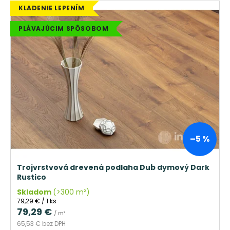
KLADENIE LEPENÍM
PLÁVAJÚCIM SPÔSOBOM
–5 %
Trojvrstvová drevená podlaha Dub dymový Dark
Rustico
Skladom
(>300 m²)
Jednotková
79,29 € / 1 ks
cena:
79,29 €
/ m²
65,53 € bez DPH