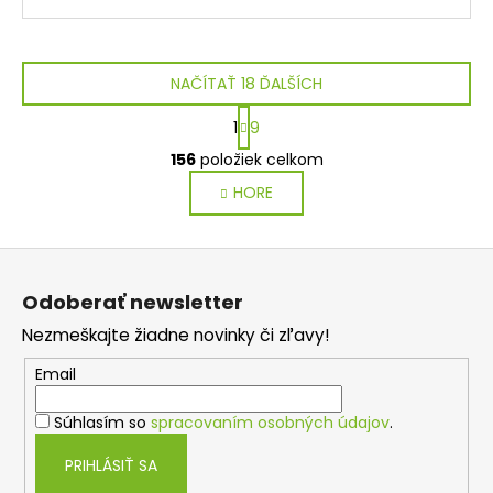
NAČÍTAŤ 18 ĎALŠÍCH
S
1
9
t
O
r
156
položiek celkom
v
á
HORE
l
n
k
á
o
d
Z
v
a
a
á
c
Odoberať newsletter
n
p
i
i
Nezmeškajte žiadne novinky či zľavy!
e
ä
e
p
t
Email
r
i
v
Súhlasím so
spracovaním osobných údajov
.
e
k
y
PRIHLÁSIŤ SA
v