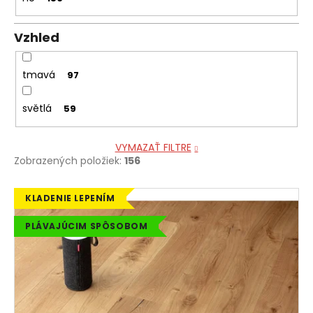
Vzhled
tmavá
97
světlá
59
VYMAZAŤ FILTRE
Zobrazených položiek:
156
V
KLADENIE LEPENÍM
ý
PLÁVAJÚCIM SPÔSOBOM
p
i
s
p
r