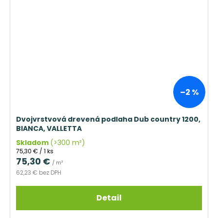
–2 %
Dvojvrstvová drevená podlaha Dub country 1200,
BIANCA, VALLETTA
Skladom
(>300 m²)
Jednotková
75,30 € / 1 ks
cena:
75,30 €
/ m²
62,23 € bez DPH
Detail