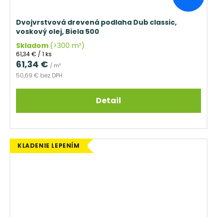
Dvojvrstvová drevená podlaha Dub classic,
voskový olej, Biela 500
Skladom
(>300 m²)
Jednotková
61,34 € / 1 ks
cena:
61,34 €
/ m²
50,69 € bez DPH
Detail
KLADENIE LEPENÍM