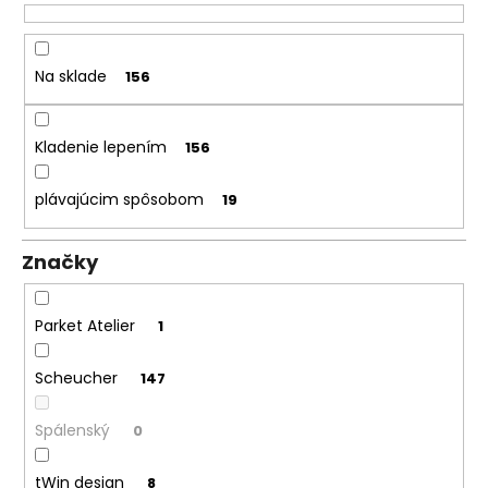
k
á
t
j
o
Na sklade
156
s
v
ť
?
Kladenie lepením
156
plávajúcim spôsobom
19
HĽADAŤ
Značky
Parket Atelier
1
O
d
Scheucher
147
p
o
Spálenský
0
r
ú
tWin design
8