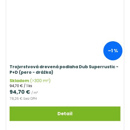
–1 %
Trojvrstvová drevená podlaha Dub Superrustic -
P+D (pero - drážka)
Skladom
(>300 m²)
Jednotková
94,70 € / 1 ks
cena:
94,70 €
/ m²
78,26 € bez DPH
Detail