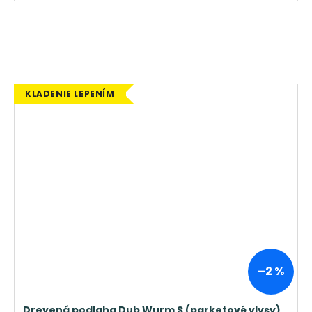
KLADENIE LEPENÍM
–2 %
Drevená podlaha Dub Wurm S (parketové vlysy)