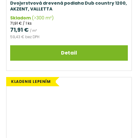
Dvojvrstvová drevená podlaha Dub country 1200,
AKZENT, VALLETTA
Skladom
(>300 m²)
Jednotková
71,91 € / 1 ks
cena:
71,91 €
/ m²
59,43 € bez DPH
Detail
KLADENIE LEPENÍM