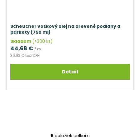
Scheucher voskový olej na drevené podlahy a
parkety (750 ml)
Skladom
(>300 ks)
44,68 €
/ ks
36,93 € bez DPH
Detail
6
položiek celkom
O