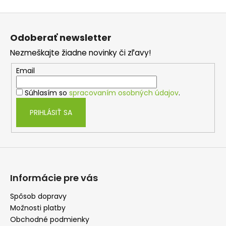
v
Z
l
á
á
Odoberať newsletter
d
p
a
Nezmeškajte žiadne novinky či zľavy!
ä
c
t
Email
i
i
e
Súhlasím so
spracovaním osobných údajov
.
e
p
r
PRIHLÁSIŤ SA
v
k
y
v
ý
p
Informácie pre vás
i
s
Spôsob dopravy
u
Možnosti platby
Obchodné podmienky