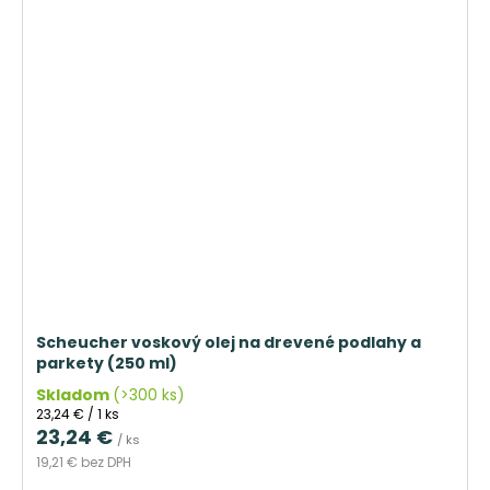
Scheucher voskový olej na drevené podlahy a
parkety (250 ml)
Skladom
(>300 ks)
Jednotková
23,24 € / 1 ks
cena:
23,24 €
/ ks
19,21 € bez DPH