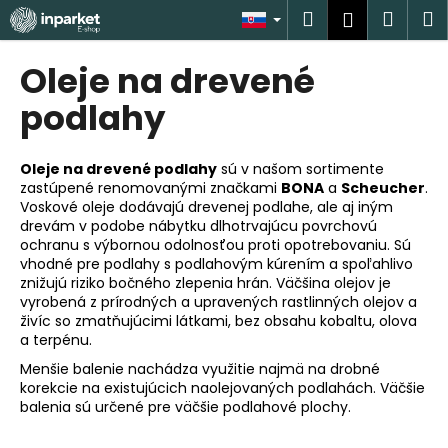
K
Prejsť
Hľadať
Náku
M
Prihlásen
na
o
obsah
Späť
Späť
košík
š
Oleje na drevené
í
Č
podlahy
k
o
p
Oleje na drevené podlahy
sú v našom sortimente
o
zastúpené renomovanými značkami
BONA
a
Scheucher
.
Voskové oleje dodávajú drevenej podlahe, ale aj iným
t
drevám v podobe nábytku dlhotrvajúcu povrchovú
r
ochranu s výbornou odolnosťou proti opotrebovaniu. Sú
e
vhodné pre podlahy s podlahovým kúrením a spoľahlivo
znižujú riziko bočného zlepenia hrán. Väčšina olejov je
b
vyrobená z prírodných a upravených rastlinných olejov a
u
živíc so zmatňujúcimi látkami, bez obsahu kobaltu, olova
j
a terpénu.
e
Menšie balenie nachádza využitie najmä na drobné
korekcie na existujúcich naolejovaných podlahách. Väčšie
t
balenia sú určené pre väčšie podlahové plochy.
e
n