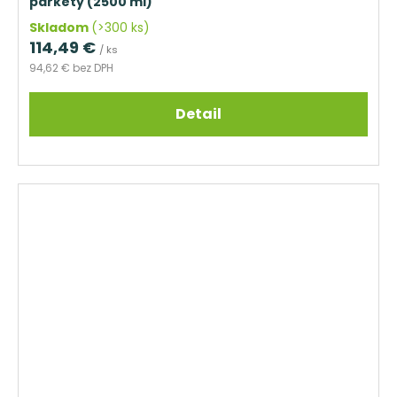
parkety (2500 ml)
Skladom
(>300 ks)
114,49 €
/ ks
94,62 € bez DPH
Detail