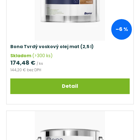
–6 %
Bona Tvrdý voskový olej mat (2,5 l)
Skladom
(>300 ks)
174,48 €
/ ks
144,20 € bez DPH
Detail