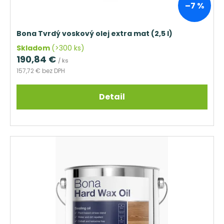
č
k
–7 %
a
t
m
o
e
Bona Tvrdý voskový olej extra mat (2,5 l)
v
Skladom
(>300 ks)
OBVODOVÁ
190,84 €
/ ks
LIŠTA
P3819
157,72 € bez DPH
DUB
NELAK
Detail
(BEZ
POVRCHOVEJ
ÚPRAVY)
13,16
€