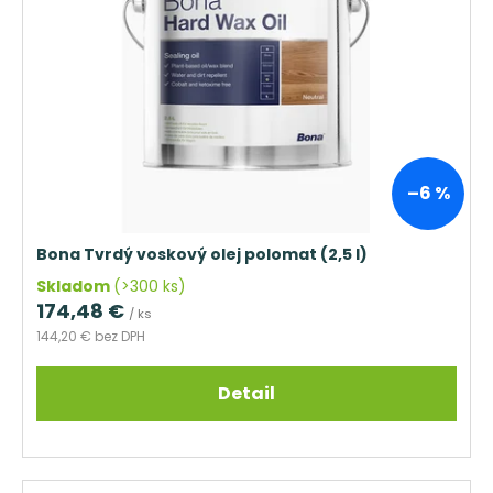
–6 %
Bona Tvrdý voskový olej polomat (2,5 l)
Skladom
(>300 ks)
174,48 €
/ ks
144,20 € bez DPH
Detail