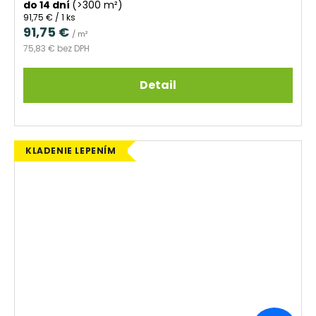
do 14 dní
(>300 m²)
Jednotková
91,75 € / 1 ks
cena:
91,75 €
/ m²
75,83 € bez DPH
Detail
KLADENIE LEPENÍM