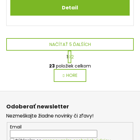
Detail
NAČÍTAŤ 5 ĎALŠÍCH
S
1
2
t
O
r
23
položiek celkom
v
á
HORE
l
n
k
á
o
d
Z
v
a
a
á
c
Odoberať newsletter
n
p
i
i
Nezmeškajte žiadne novinky či zľavy!
e
ä
e
p
t
Email
r
i
v