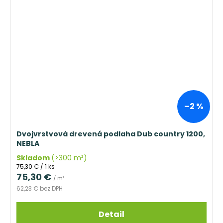
–2 %
Dvojvrstvová drevená podlaha Dub country 1200,
NEBLA
Skladom
(>300 m²)
Jednotková
75,30 € / 1 ks
cena:
75,30 €
/ m²
62,23 € bez DPH
Detail