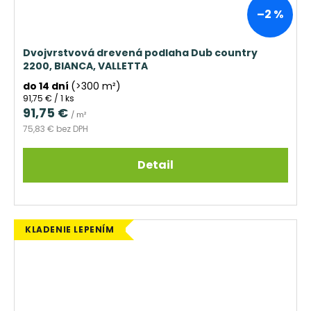
–2 %
Dvojvrstvová drevená podlaha Dub country
2200, BIANCA, VALLETTA
do 14 dní
(>300 m²)
Jednotková
91,75 € / 1 ks
cena:
91,75 €
/ m²
75,83 € bez DPH
Detail
KLADENIE LEPENÍM