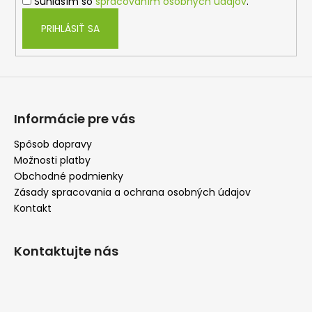
Súhlasím so
spracovaním osobných údajov
.
e
k
y
PRIHLÁSIŤ SA
v
ý
p
i
s
u
Informácie pre vás
Spôsob dopravy
Možnosti platby
Obchodné podmienky
Zásady spracovania a ochrana osobných údajov
Kontakt
Kontaktujte nás