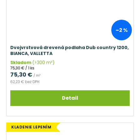
–2 %
Dvojvrstvová drevená podlaha Dub country 1200,
BIANCA, VALLETTA
Skladom
(>300 m²)
Jednotková
75,30 € / 1 ks
cena:
75,30 €
/ m²
62,23 € bez DPH
Detail
KLADENIE LEPENÍM