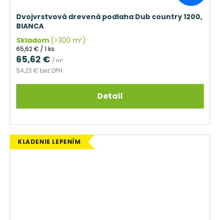
Dvojvrstvová drevená podlaha Dub country 1200,
BIANCA
Skladom
(>300 m²)
Jednotková
65,62 € / 1 ks
cena:
65,62 €
/ m²
54,23 € bez DPH
Detail
KLADENIE LEPENÍM