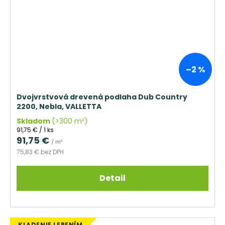
–2 %
Dvojvrstvová drevená podlaha Dub Country
2200, Nebla, VALLETTA
Skladom
(>300 m²)
Jednotková
91,75 € / 1 ks
cena:
91,75 €
/ m²
75,83 € bez DPH
Detail
KLADENIE LEPENÍM