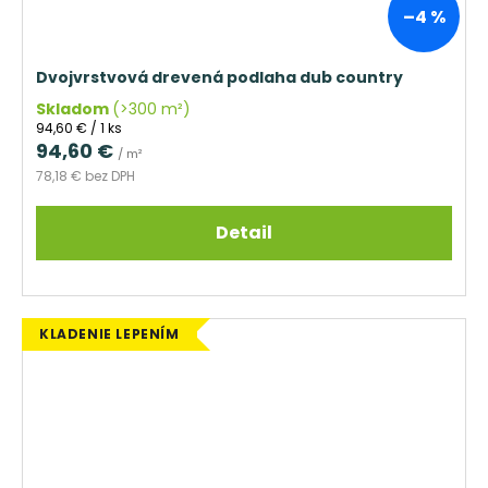
–4 %
Dvojvrstvová drevená podlaha dub country
Skladom
(>300 m²)
Jednotková
94,60 € / 1 ks
cena:
94,60 €
/ m²
78,18 € bez DPH
Detail
KLADENIE LEPENÍM