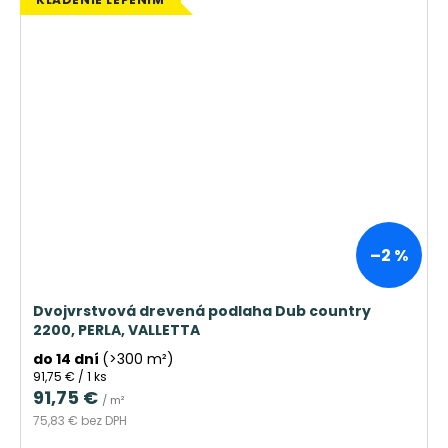
–2 %
Dvojvrstvová drevená podlaha Dub country
2200, PERLA, VALLETTA
do 14 dní
(>300 m²)
Jednotková
91,75 € / 1 ks
cena:
91,75 €
/ m²
75,83 € bez DPH