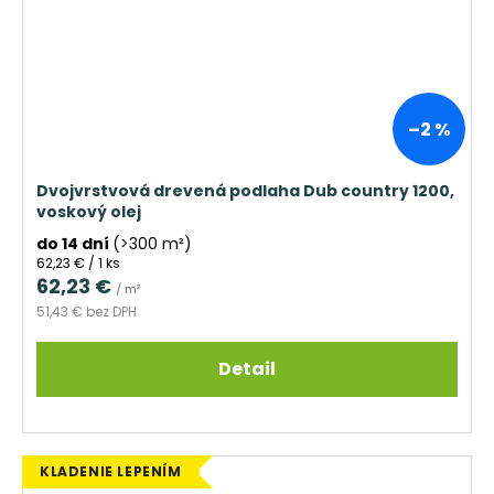
–2 %
Dvojvrstvová drevená podlaha Dub country 1200,
voskový olej
do 14 dní
(>300 m²)
Jednotková
62,23 € / 1 ks
cena:
62,23 €
/ m²
51,43 € bez DPH
Detail
KLADENIE LEPENÍM