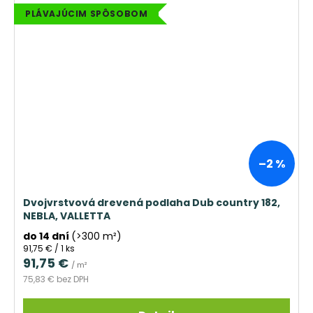
PLÁVAJÚCIM SPÔSOBOM
–2 %
Dvojvrstvová drevená podlaha Dub country 182,
NEBLA, VALLETTA
do 14 dní
(>300 m²)
Jednotková
91,75 € / 1 ks
cena:
91,75 €
/ m²
75,83 € bez DPH