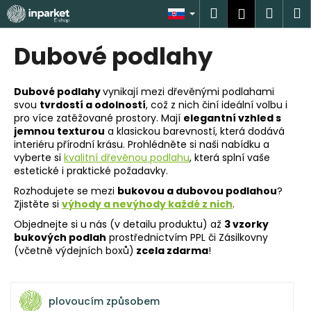
K
Prejsť
Hľadať
Náku
M
Prihlásen
na
o
obsah
Späť
Späť
košík
š
Dubové podlahy
í
Č
k
o
Dubové podlahy
vynikají mezi dřevěnými podlahami
svou
tvrdostí a odolností
, což z nich činí ideální volbu i
p
pro více zatěžované prostory. Mají
elegantní vzhled s
o
jemnou texturou
a klasickou barevností, která dodává
t
interiéru přírodní krásu. Prohlédněte si naši nabídku a
vyberte si
kvalitní dřevěnou podlahu
, která splní vaše
r
estetické i praktické požadavky.
e
Rozhodujete se mezi
bukovou a dubovou podlahou
?
b
Zjistěte si
výhody a nevýhody každé z nich
.
u
Objednejte si u nás (v detailu produktu) až
3 vzorky
j
bukových podlah
prostřednictvím PPL či Zásilkovny
(včetně výdejních boxů)
zcela zdarma
!
e
t
e
plovoucím způsobem
n