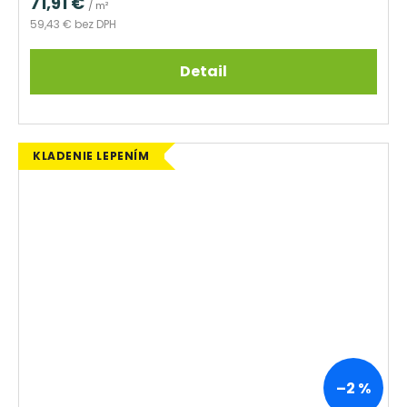
71,91 €
/ m²
59,43 € bez DPH
Detail
KLADENIE LEPENÍM
–2 %