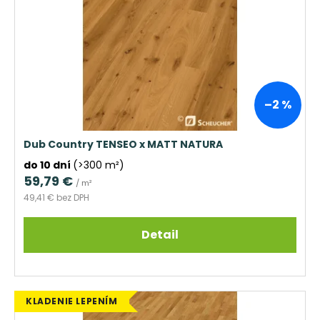
–2 %
Dub Country TENSEO x MATT NATURA
do 10 dní
(>300 m²)
59,79 €
/ m²
49,41 € bez DPH
Detail
KLADENIE LEPENÍM