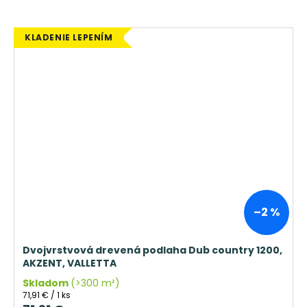
KLADENIE LEPENÍM
–2 %
Dvojvrstvová drevená podlaha Dub country 1200,
AKZENT, VALLETTA
Skladom
(>300 m²)
Jednotková
71,91 € / 1 ks
cena: