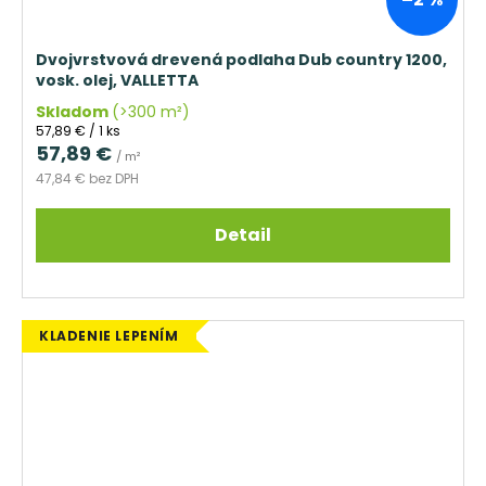
Dvojvrstvová drevená podlaha Dub country 1200,
vosk. olej, VALLETTA
Skladom
(>300 m²)
Jednotková
57,89 € / 1 ks
cena:
57,89 €
/ m²
47,84 € bez DPH
Detail
KLADENIE LEPENÍM