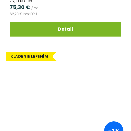
Jednotková
75,30 € / 1 ks
cena:
75,30 €
/ m²
62,23 € bez DPH
Detail
KLADENIE LEPENÍM
–2 %