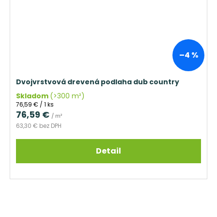
–4 %
Dvojvrstvová drevená podlaha dub country
Skladom
(>300 m²)
Jednotková
76,59 € / 1 ks
cena:
76,59 €
/ m²
63,30 € bez DPH
Detail