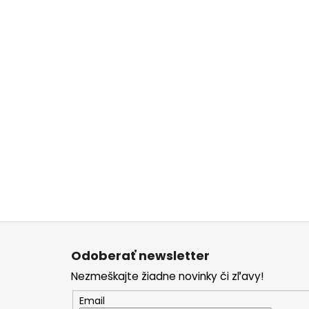
Z
á
Odoberať newsletter
p
Nezmeškajte žiadne novinky či zľavy!
ä
t
Email