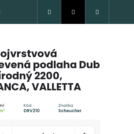
Hľadať
Prihlásenie
Nákupný
VZORKY ZDARMA
košík
ojvrstvová
evená podlaha Dub
írodný 2200,
ANCA, VALLETTA
 DREVENÁ PODLAHA
C - CLICK
dní
Kód:
Značka:
m²
DRV210
Scheucher
 €