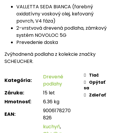
VALLETTA SEDA BIANCA (farebný
oxidatívny voskový olej, kefovaný
povrch, V4 fáza)
2-vrstvová drevená podlaha, zámkový
systém NOVOLOC 5G
Prevedenie doska
Zvýhodnená podlaha z kolekcie značky
SCHEUCHER.
Tlač
Drevené
Kategória
:
Opýtať
podlahy
sa
Záruka
:
15 let
Zdieľať
Hmotnosť
:
6.36 kg
9006178270
EAN
:
826
kuchyň
,