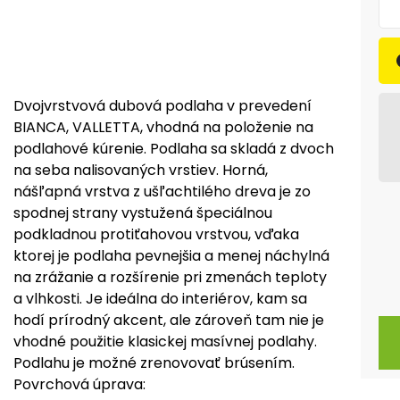
Dvojvrstvová dubová podlaha v prevedení
BIANCA, VALLETTA, vhodná na položenie na
podlahové kúrenie. Podlaha sa skladá z dvoch
na seba nalisovaných vrstiev. Horná,
nášľapná vrstva z ušľachtilého dreva je zo
spodnej strany vystužená špeciálnou
podkladnou protiťahovou vrstvou, vďaka
ktorej je podlaha pevnejšia a menej náchylná
na zrážanie a rozšírenie pri zmenách teploty
a vlhkosti. Je ideálna do interiérov, kam sa
hodí prírodný akcent, ale zároveň tam nie je
vhodné použitie klasickej masívnej podlahy.
Podlahu je možné zrenovovať brúsením.
Povrchová úprava: