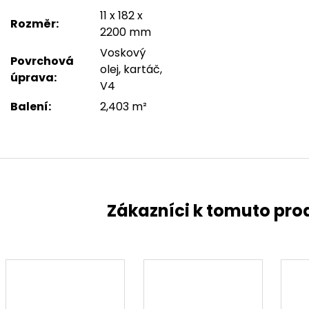
11 x 182 x
Rozměr
:
2200 mm
Voskový
Povrchová
olej, kartáč,
úprava
:
V4
Balení
:
2,403 m²