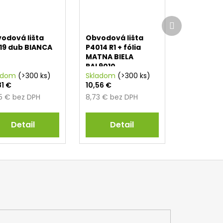
Ďalší
produkt
odová lišta
Obvodová lišta
19 dub BIANCA
P4014 R1 + fólia
j
MATNA BIELA
RAL9010
adom
(>300 ks)
Skladom
(>300 ks)
81 €
10,56 €
85 € bez DPH
8,73 € bez DPH
Detail
Detail