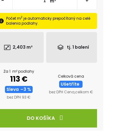
-
+
m²
2
Počet m
je automaticky prepočítaný na celé
balenia podlahy.
2,403
m²
tj.
1
balení
Za 1 m² podlahy
Celková cena
113 €
Ušetříte
Sleva
–3 %
bez DPH Cena,celkom €
bez DPH 93 €
DO KOŠÍKA