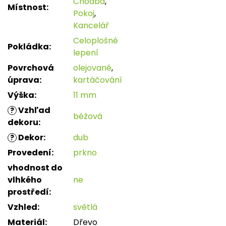
Chodba
,
Místnost
:
Pokoj
,
Kancelář
Celoplošné
Pokládka
:
lepení
Povrchová
olejované
,
úprava
:
kartáčování
Výška
:
11 mm
Vzhľad
?
béžová
dekoru
:
Dekor
:
dub
?
Provedení
:
prkno
vhodnost do
vlhkého
ne
prostředí
:
Vzhled
:
světlá
Materiál
:
Dřevo