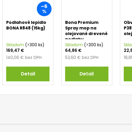
–6
%
Podlahové lepidlo
Bona Premium
Obv
BONA R848 (15kg)
Spray mop na
P38
olejované drevené
ole
podlahy
Skladom
(>300 ks)
Skladom
(>300 ks)
Skl
169,47 €
64,86 €
22,
140,06 € bez DPH
53,60 € bez DPH
18,
Detail
Detail