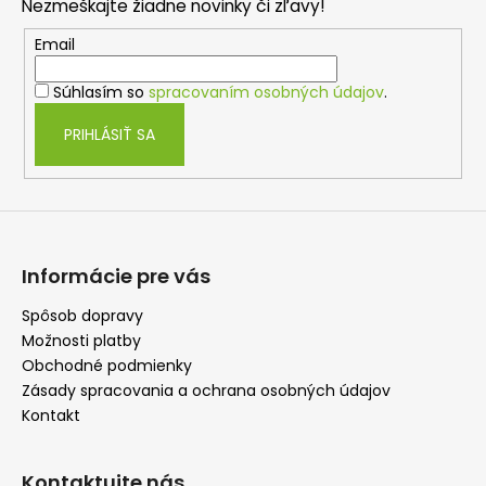
Nezmeškajte žiadne novinky či zľavy!
ä
t
Email
i
Súhlasím so
spracovaním osobných údajov
.
e
PRIHLÁSIŤ SA
Informácie pre vás
Spôsob dopravy
Možnosti platby
Obchodné podmienky
Zásady spracovania a ochrana osobných údajov
Kontakt
Kontaktujte nás