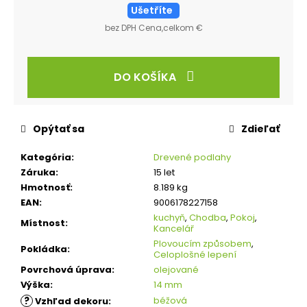
Ušetříte
bez DPH Cena,celkom €
DO KOŠÍKA
Opýtať sa
Zdieľať
Kategória
:
Drevené podlahy
Záruka
:
15 let
Hmotnosť
:
8.189 kg
EAN
:
9006178227158
kuchyň
,
Chodba
,
Pokoj
,
Místnost
:
Kancelář
Plovoucím způsobem
,
Pokládka
:
Celoplošné lepení
Povrchová úprava
:
olejované
Výška
:
14 mm
?
béžová
Vzhľad dekoru
: