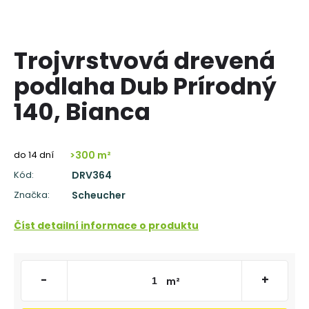
á
j
s
Trojvrstvová drevená
ť
podlaha Dub Prírodný
?
140, Bianca
do 14 dní
>300 m²
HĽADAŤ
Kód:
DRV364
Značka:
Scheucher
O
Číst detailní informace o produktu
d
p
o
r
-
+
m²
ú