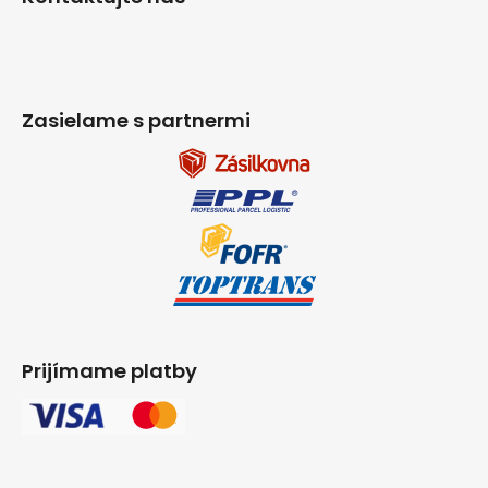
Zasielame s partnermi
Prijímame platby