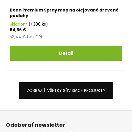
Bona Premium Spray mop na olejované drevené
podlahy
Skladom
(>300 ks)
64,66 €
53,44 € bez DPH
Detail
ZOBRAZIŤ VŠETKY SÚVISIACE PRODUKTY
Z
á
Odoberať newsletter
p