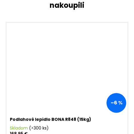
–6 %
Podlahové lepidlo BONA R848 (15kg)
Skladom
(>300 ks)
168,95 €