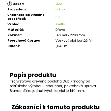
?
dub
Dekor
:
Provedení
:
prkno
vhodnost do vlhkého
ne
prostředí
:
Vzhled
:
světlá
Materiál
:
Dřevo
Rozměr
:
14 x 140 x 2200 mm
Povrchová úprava
:
Voskový olej, kartáč, V4
Balení
:
1,848 m²
Trojvrstvová drevená podlaha Dub Prírodný od
rakúskeho výrobcu Scheucher, povrchová úprava
Bianca. Šírka jednotlivých lamiel je 140 mm.