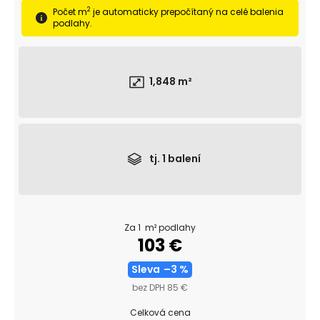
č
2
Počet m
je automaticky prepočítaný na celé balenia
a
podlahy.
m
e
OBVODOVÁ
1,848
m²
LIŠTA
P3819
DUB
NELAK
(BEZ
POVRCHOVEJ
tj.
1
balení
ÚPRAVY)
13,16
€
Za 1 m² podlahy
103 €
Sleva
–3 %
bez DPH 85 €
Celková cena