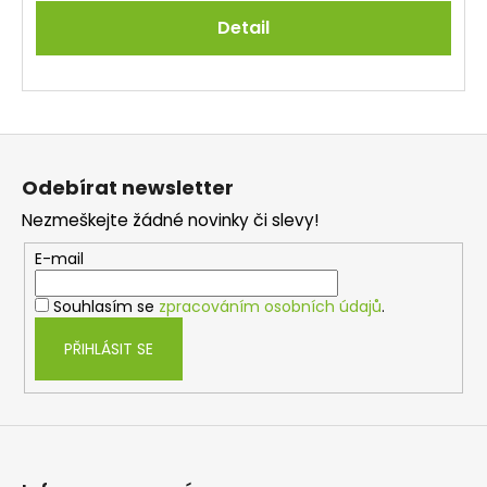
Detail
Z
á
Odebírat newsletter
p
Nezmeškejte žádné novinky či slevy!
a
t
E-mail
í
Souhlasím se
zpracováním osobních údajů
.
PŘIHLÁSIT SE