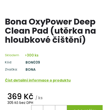
a
j
í
Bona OxyPower Deep
t
Clean Pad (utěrka na
?
hloubkové čištění)
Skladem
>300 ks
HLEDAT
Kód:
BON039
Značka:
BONA
D
Číst detailní informace o produktu
o
p
369 Kč
o
/ ks
r
305 Kč bez DPH
u
Měrná