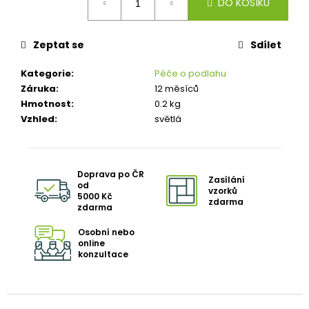
č
DO KOŠÍKU
cena:
u
j
Zeptat se
Sdílet
e
m
Kategorie
:
Péče o podlahu
e
Záruka
:
12 měsíců
Hmotnost
:
0.2 kg
TŘÍVRSTVÁ
DŘEVĚNÁ
Vzhled
:
světlá
PODLAHA
DUB
SUPERRUSTIC
-
P+D
Doprava po ČR
Zasílání
od
(PERO
vzorků
5000 Kč
-
zdarma
zdarma
DRÁŽKA)
2
Osobní nebo
298
online
Kč
konzultace
Původně:
2
330
Kč