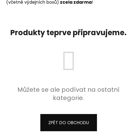
(včetně výdejních boxů)
zcela zdarma
!
a
j
í
t
Produkty teprve připravujeme.
?
HLEDAT
Můžete se ale podívat na ostatní
D
kategorie.
o
p
o
ZPĚT DO OBCHODU
r
u