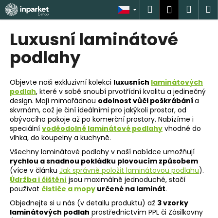
K
Přejít
Hledat
Náku
M
Přihlášen
na
o
obsah
Zpět
Zpět
košík
š
Luxusní laminátové
í
C
podlahy
k
o
p
Objevte naši exkluzivní kolekci
luxusních
laminátových
o
podlah
, které v sobě snoubí prvotřídní kvalitu a jedinečný
design. Mají mimořádnou
odolnost vůči poškrábání
a
t
skvrnám, což je činí ideálními pro jakýkoli prostor, od
ř
obývacího pokoje až po komerční prostory. Nabízíme i
e
speciální
voděodolné laminátové podlahy
vhodné do
vlhka, do koupelny a kuchyně.
b
u
Všechny laminátové podlahy v naší nabídce umožňují
rychlou a snadnou pokládku plovoucím způsobem
j
(více v článku
Jak správně položit laminátovou podlahu
).
e
Údržba i čištění
jsou maximálně jednoduché, stačí
používat
čističe a mopy
určené na laminát
.
t
e
Objednejte si u nás (v detailu produktu) až
3 vzorky
laminátových podlah
prostřednictvím PPL či Zásilkovny
n