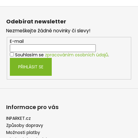
č
u
Z
j
á
e
Odebírat newsletter
p
m
Nezmeškejte žádné novinky či slevy!
a
e
t
E-mail
TŘÍVRSTVÁ
í
DŘEVĚNÁ
Souhlasím se
zpracováním osobních údajů
.
PODLAHA
DUB
PŘIHLÁSIT SE
ELEGANT
CLICK
190
1
803
Kč
Původně:
Informace pro vás
2
160
Kč
INPARKET.cz
Způsoby dopravy
Možnosti platby