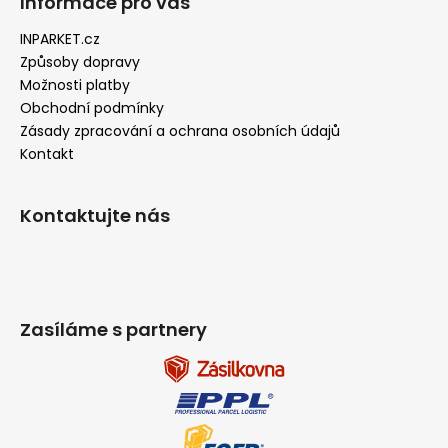
Informace pro vás
a
INPARKET.cz
j
Způsoby dopravy
í
Možnosti platby
t
Obchodní podmínky
?
Zásady zpracování a ochrana osobních údajů
Kontakt
Kontaktujte nás
HLEDAT
D
Zasíláme s partnery
o
p
o
r
u