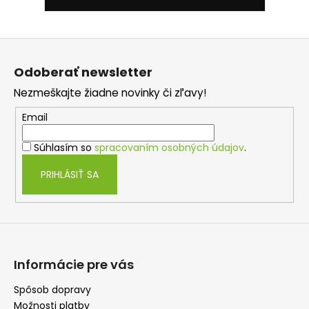
Z
á
Odoberať newsletter
p
Nezmeškajte žiadne novinky či zľavy!
ä
t
Email
i
Súhlasím so
spracovaním osobných údajov
.
e
PRIHLÁSIŤ SA
Informácie pre vás
Spôsob dopravy
Možnosti platby