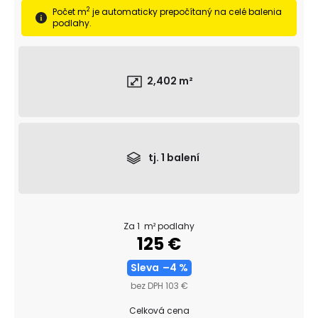
č
2
Počet m
je automaticky prepočítaný na celé balenia
a
podlahy.
m
e
OBVODOVÁ
2,402
m²
LIŠTA
P3819
DUB
NELAK
(BEZ
POVRCHOVEJ
tj.
1
balení
ÚPRAVY)
13,21
€
Za 1 m² podlahy
125 €
Sleva
–4 %
bez DPH 103 €
Celková cena