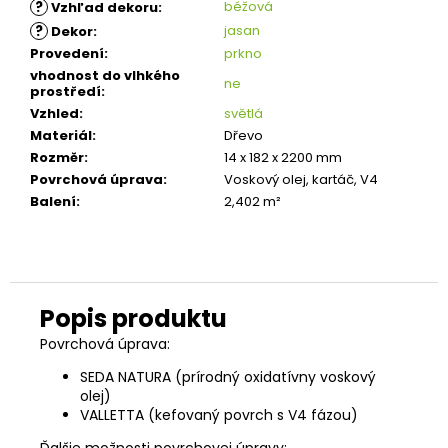
?
béžová
Vzhľad dekoru
:
?
jasan
Dekor
:
Provedení
:
prkno
vhodnost do vlhkého
ne
prostředí
:
Vzhled
:
světlá
Materiál
:
Dřevo
Rozměr
:
14 x 182 x 2200 mm
Povrchová úprava
:
Voskový olej, kartáč, V4
Balení
:
2,402 m²
Povrchová úprava:
SEDA NATURA (prírodný oxidatívny voskový
olej)
VALLETTA (kefovaný povrch s V4 fázou)
Ďalšie možnosti povrchovej úpravy: