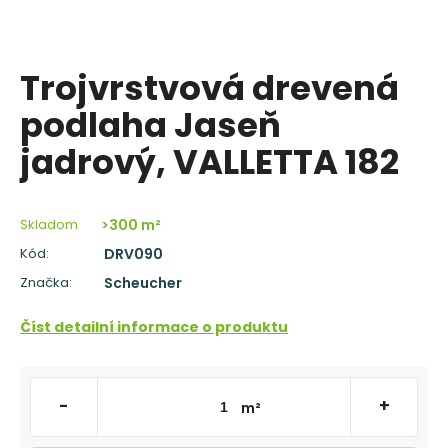
á
j
s
Trojvrstvová drevená
ť
podlaha Jaseň
?
jadrový, VALLETTA 182
Skladom
>300 m²
HĽADAŤ
Kód:
DRV090
Značka:
Scheucher
O
Číst detailní informace o produktu
d
p
o
r
-
+
m²
ú