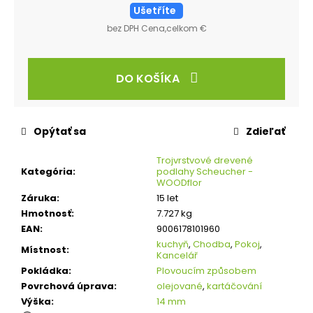
Ušetříte
bez DPH Cena,celkom €
DO KOŠÍKA
Opýtať sa
Zdieľať
Trojvrstvové drevené
Kategória
:
podlahy Scheucher -
WOODflor
Záruka
:
15 let
Hmotnosť
:
7.727 kg
EAN
:
9006178101960
kuchyň
,
Chodba
,
Pokoj
,
Místnost
:
Kancelář
Pokládka
:
Plovoucím způsobem
Povrchová úprava
:
olejované
,
kartáčování
Výška
:
14 mm