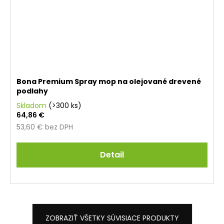
Bona Premium Spray mop na olejované drevené
podlahy
Skladom
(>300 ks)
64,86 €
53,60 € bez DPH
Detail
ZOBRAZIŤ VŠETKY SÚVISIACE PRODUKTY