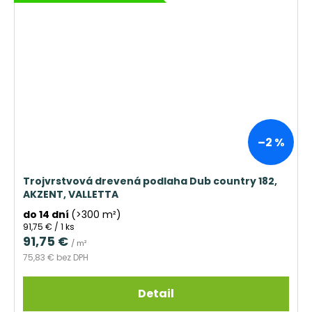
–2 %
Trojvrstvová drevená podlaha Dub country 182,
AKZENT, VALLETTA
do 14 dní
(>300 m²)
Jednotková
91,75 € / 1 ks
cena:
91,75 €
/ m²
75,83 € bez DPH
Detail