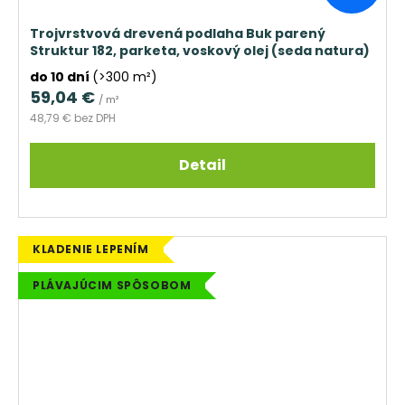
Trojvrstvová drevená podlaha Buk parený
Struktur 182, parketa, voskový olej (seda natura)
do 10 dní
(>300 m²)
59,04 €
/ m²
48,79 € bez DPH
Detail
KLADENIE LEPENÍM
PLÁVAJÚCIM SPÔSOBOM