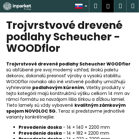
K
Prejsť
Hľadať
Náku
M
Prihlásen
na
o
obsah
Späť
Späť
košík
š
Trojvrstvové drevené
í
Č
podlahy Scheucher -
k
o
WOODflor
p
o
Trojvrstvové drevené podlahy Scheucher WOODflor
t
sú obľúbené pre svoj moderný vzhľad, širokú paletu
r
dekorov, dokonalú presnosť výroby a vysokú stabilitu.
e
WOODflor rovnako ako iné vrstvené podlahy umožňujú
vyhrievanie
podlahovým kúrením.
Všetky produkty v
b
tejto kategórii majú konštrukčnú výšku celkom 14 mm av
u
rámci formátu sa navzájom líšia šírkou a dĺžkou lamiel.
j
Tieto lamely sú vždy vybavené
kvalitným zámkovým
spojom NOVOLOC 5G.
Teraz si predstavme jednotlivé
e
varianty konkrétnejšie:
t
Prevedenie doska
- 14 × 140 × 2200 mm
e
Prevedenie doska
- 14 × 182 × 2200 mm
n
Prevedenie doska
- 14 × 222 × 2200 mm