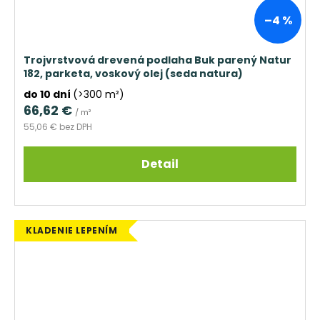
–4 %
Trojvrstvová drevená podlaha Buk parený Natur
182, parketa, voskový olej (seda natura)
do 10 dní
(>300 m²)
66,62 €
/ m²
55,06 € bez DPH
Detail
KLADENIE LEPENÍM