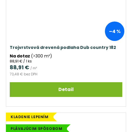
–4 %
Trojvrstvová drevená podlaha Dub country 182
Na dotaz
(>300 m²)
Jednotková
88,91 € / 1 ks
cena:
88,91 €
/ m²
73,48 € bez DPH
Detail
KLADENIE LEPENÍM
PLÁVAJÚCIM SPÔSOBOM