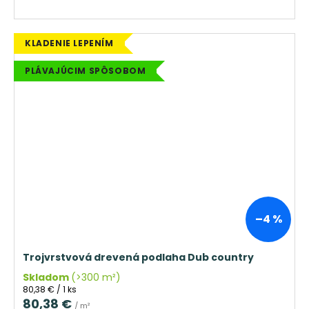
KLADENIE LEPENÍM
PLÁVAJÚCIM SPÔSOBOM
–4 %
Trojvrstvová drevená podlaha Dub country
Skladom
(>300 m²)
Jednotková
80,38 € / 1 ks
cena:
80,38 €
/ m²