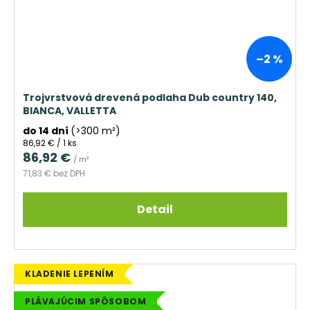
–2 %
Trojvrstvová drevená podlaha Dub country 140,
BIANCA, VALLETTA
do 14 dní
(>300 m²)
Jednotková
86,92 € / 1 ks
cena:
86,92 €
/ m²
71,83 € bez DPH
Detail
KLADENIE LEPENÍM
PLÁVAJÚCIM SPÔSOBOM