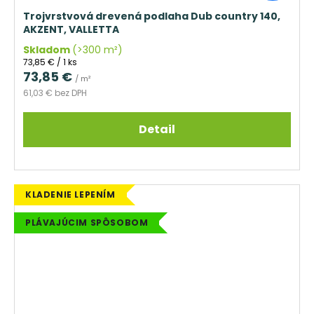
Trojvrstvová drevená podlaha Dub country 140,
AKZENT, VALLETTA
Skladom
(>300 m²)
Jednotková
73,85 € / 1 ks
cena:
73,85 €
/ m²
61,03 € bez DPH
Detail
KLADENIE LEPENÍM
PLÁVAJÚCIM SPÔSOBOM