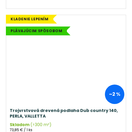
KLADENIE LEPENÍM
PLÁVAJÚCIM SPÔSOBOM
–2 %
Trojvrstvová drevená podlaha Dub country 140,
PERLA, VALLETTA
Skladom
(>300 m²)
Jednotková
73,85 € / 1 ks