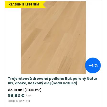
KLADENIE LEPENÍM
–4 %
Trojvrstvová drevená podlaha Buk parený Natur
182, doska, voskový olej (seda natura)
do 10 dní
(>300 m²)
98,83 €
/ m²
81,68 € bez DPH