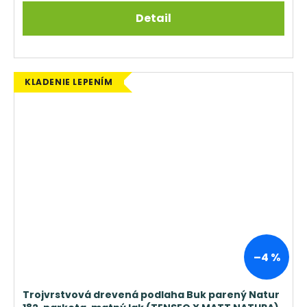
Detail
KLADENIE LEPENÍM
–4 %
Trojvrstvová drevená podlaha Buk parený Natur