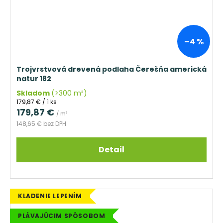
–4 %
Trojvrstvová drevená podlaha Čerešňa americká
natur 182
Skladom
(>300 m²)
Jednotková
179,87 € / 1 ks
cena:
179,87 €
/ m²
148,65 € bez DPH
Detail
KLADENIE LEPENÍM
PLÁVAJÚCIM SPÔSOBOM