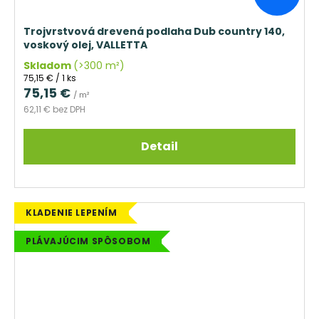
Trojvrstvová drevená podlaha Dub country 140,
voskový olej, VALLETTA
Skladom
(>300 m²)
Jednotková
75,15 € / 1 ks
cena:
75,15 €
/ m²
62,11 € bez DPH
Detail
KLADENIE LEPENÍM
PLÁVAJÚCIM SPÔSOBOM