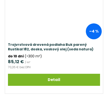
–4 %
Trojvrstvová drevená podlaha Buk parený
Rustikal 182, doska, voskový olej (seda natura)
do 10 dní
(>300 m²)
85,12 €
/ m²
70,35 € bez DPH
Detail