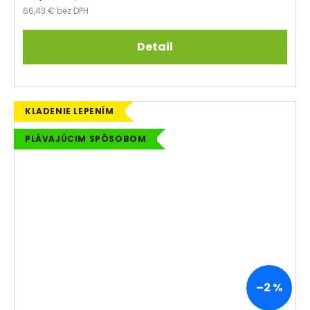
66,43 € bez DPH
Detail
KLADENIE LEPENÍM
PLÁVAJÚCIM SPÔSOBOM
–2 %