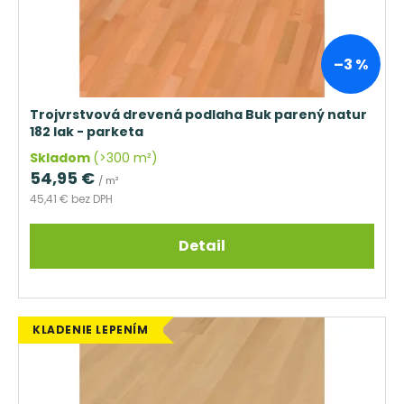
č
v
d
a
u
m
e
k
–3 %
t
OBVODOVÁ
o
LIŠTA
Trojvrstvová drevená podlaha Buk parený natur
P3819
v
182 lak - parketa
DUB
Skladom
(>300 m²)
NELAK
(BEZ
54,95 €
/ m²
POVRCHOVEJ
45,41 € bez DPH
ÚPRAVY)
13,16
€
Detail
KLADENIE LEPENÍM