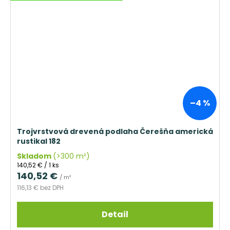
–4 %
Trojvrstvová drevená podlaha Čerešňa americká
rustikal 182
Skladom
(>300 m²)
Jednotková
140,52 € / 1 ks
cena:
140,52 €
/ m²
116,13 € bez DPH
Detail