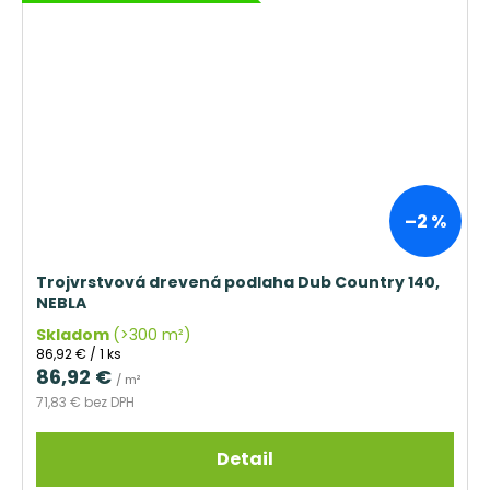
–2 %
Trojvrstvová drevená podlaha Dub Country 140,
NEBLA
Skladom
(>300 m²)
Jednotková
86,92 € / 1 ks
cena:
86,92 €
/ m²
71,83 € bez DPH
Detail