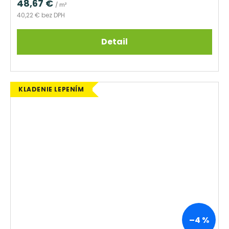
48,67 €
/ m²
40,22 € bez DPH
Detail
KLADENIE LEPENÍM
–4 %