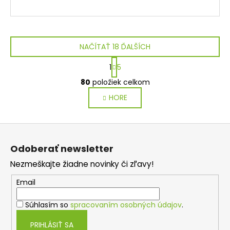
NAČÍTAŤ 18 ĎALŠÍCH
S
1
5
t
O
r
80
položiek celkom
v
á
HORE
l
n
k
á
o
d
Z
v
a
a
á
c
Odoberať newsletter
n
p
i
i
Nezmeškajte žiadne novinky či zľavy!
e
ä
e
p
t
Email
r
i
v
Súhlasím so
spracovaním osobných údajov
.
e
k
y
PRIHLÁSIŤ SA