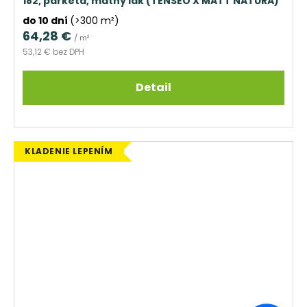
182, parketa, matný lak (TENSEO X MATT NATURA)
do 10 dní
(>300 m²)
64,28 €
/ m²
53,12 € bez DPH
Detail
KLADENIE LEPENÍM