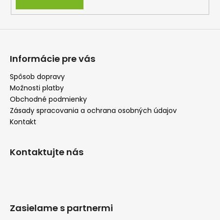
v
ý
p
i
s
u
Informácie pre vás
Spôsob dopravy
Možnosti platby
Obchodné podmienky
Zásady spracovania a ochrana osobných údajov
Kontakt
Kontaktujte nás
Zasielame s partnermi