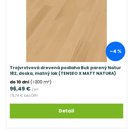
–4 %
Trojvrstvová drevená podlaha Buk parený Natur
182, doska, matný lak (TENSEO X MATT NATURA)
do 10 dní
(>300 m²)
96,49 €
/ m²
79,74 € bez DPH
Detail