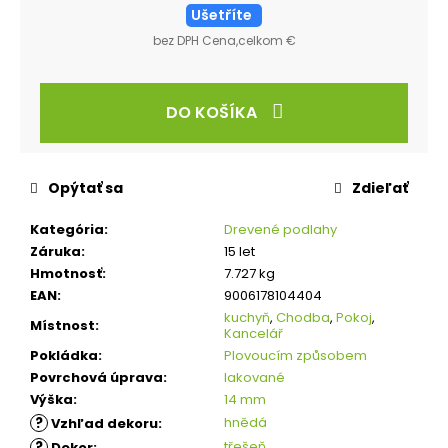
Ušetříte
bez DPH Cena,celkom €
DO KOŠÍKA
Opýtať sa
Zdieľať
Kategória
:
Drevené podlahy
Záruka
:
15 let
Hmotnosť
:
7.727 kg
EAN
:
9006178104404
kuchyň
,
Chodba
,
Pokoj
,
Místnost
:
Kancelář
Pokládka
:
Plovoucím způsobem
Povrchová úprava
:
lakované
Výška
:
14 mm
?
hnědá
Vzhľad dekoru
:
?
třešeň
Dekor
: