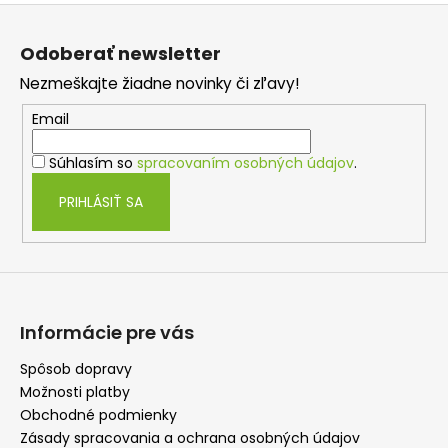
Z
á
Odoberať newsletter
p
Nezmeškajte žiadne novinky či zľavy!
ä
t
Email
i
Súhlasím so
spracovaním osobných údajov
.
e
PRIHLÁSIŤ SA
Informácie pre vás
Spôsob dopravy
Možnosti platby
Obchodné podmienky
Zásady spracovania a ochrana osobných údajov