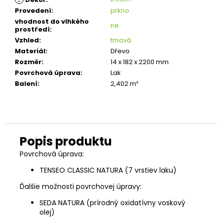
Provedení
:
prkno
vhodnost do vlhkého
ne
prostředí
:
Vzhled
:
tmavá
Materiál
:
Dřevo
Rozměr
:
14 x 182 x 2200 mm
Povrchová úprava
:
Lak
Balení
:
2,402 m²
Povrchová úprava:
TENSEO CLASSIC NATURA (7 vrstiev laku)
Ďalšie možnosti povrchovej úpravy:
SEDA NATURA (prírodný oxidatívny voskový
olej)