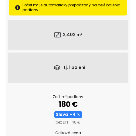
č
2
Počet m
je automaticky prepočítaný na celé balenia
a
podlahy.
m
e
OBVODOVÁ
2,402
m²
LIŠTA
P3819
DUB
NELAK
(BEZ
POVRCHOVEJ
tj.
1
balení
ÚPRAVY)
13,19
€
Za 1 m² podlahy
180 €
Sleva
–4 %
bez DPH 148 €
Celková cena