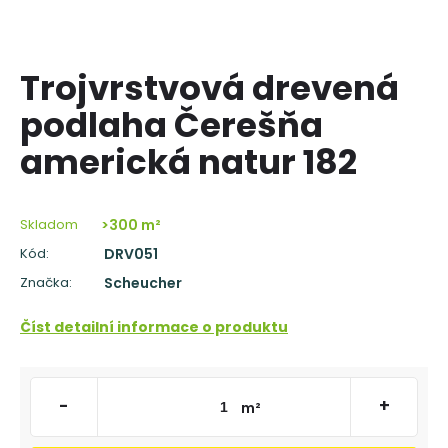
á
j
s
Trojvrstvová drevená
ť
podlaha Čerešňa
?
americká natur 182
Skladom
>300 m²
HĽADAŤ
Kód:
DRV051
Značka:
Scheucher
O
Číst detailní informace o produktu
d
p
o
r
-
+
m²
ú