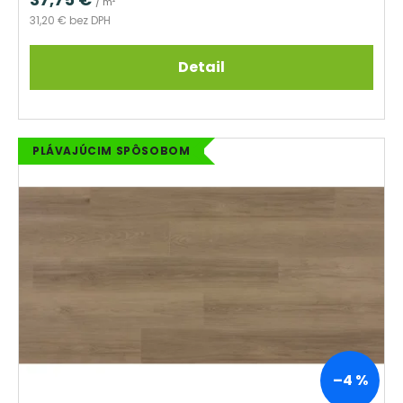
/ m²
31,20 € bez DPH
Detail
PLÁVAJÚCIM SPÔSOBOM
–4 %