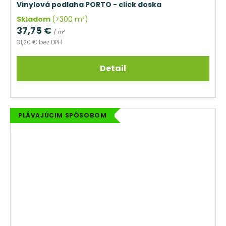
Vinylová podlaha PORTO - click doska
Skladom
(>300 m²)
37,75 €
/ m²
31,20 € bez DPH
Detail
PLÁVAJÚCIM SPÔSOBOM