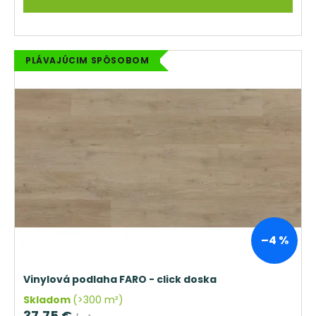
PLÁVAJÚCIM SPÔSOBOM
–4 %
Vinylová podlaha FARO - click doska
Skladom
(>300 m²)
37,75 €