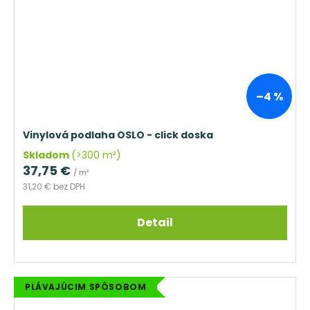
–4 %
Vinylová podlaha OSLO - click doska
Skladom
(>300 m²)
37,75 €
/ m²
31,20 € bez DPH
Detail
PLÁVAJÚCIM SPÔSOBOM