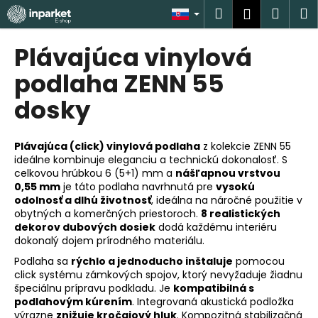
K
Prejsť
Hľadať
Náku
M
Prihlásen
na
o
obsah
Späť
Späť
košík
š
Plávajúca vinylová
í
Č
podlaha ZENN 55
k
o
dosky
p
o
Plávajúca (click) vinylová podlaha
z kolekcie ZENN 55
t
ideálne kombinuje eleganciu a technickú dokonalosť. S
r
celkovou hrúbkou 6 (5+1) mm a
nášľapnou vrstvou
e
0,55 mm
je táto podlaha navrhnutá pre
vysokú
odolnosť a dlhú životnosť
, ideálna na náročné použitie v
b
obytných a komerčných priestoroch.
8 realistických
u
dekorov dubových dosiek
dodá každému interiéru
j
dokonalý dojem prírodného materiálu.
e
Podlaha sa
rýchlo a jednoducho inštaluje
pomocou
click systému zámkových spojov, ktorý nevyžaduje žiadnu
t
špeciálnu prípravu podkladu. Je
kompatibilná s
e
podlahovým kúrením
. Integrovaná akustická podložka
n
výrazne
znižuje kročajový hluk
. Kompozitná stabilizačná