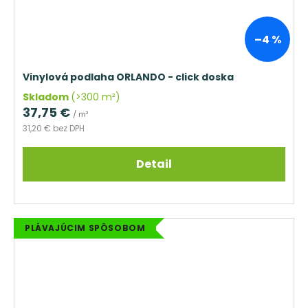
–4 %
Vinylová podlaha ORLANDO - click doska
Skladom
(>300 m²)
37,75 €
/ m²
31,20 € bez DPH
Detail
PLÁVAJÚCIM SPÔSOBOM