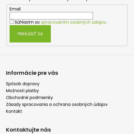
ä
c
t
Email
i
i
e
Súhlasím so
spracovaním osobných údajov
.
e
p
r
PRIHLÁSIŤ SA
v
k
y
v
ý
p
Informácie pre vás
i
s
Spôsob dopravy
u
Možnosti platby
Obchodné podmienky
Zásady spracovania a ochrana osobných údajov
Kontakt
Kontaktujte nás