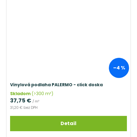
–4 %
Vinylová podlaha PALERMO - click doska
Skladom
(>300 m²)
37,75 €
/ m²
31,20 € bez DPH
Detail