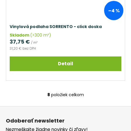
–4 %
Vinylová podlaha SORRENTO - click doska
Skladom
(>300 m²)
37,75 €
/ m²
31,20 € bez DPH
Detail
8
položiek celkom
O
v
Z
l
á
á
Odoberať newsletter
d
p
a
Nezmeškajte žiadne novinky či zľavy!