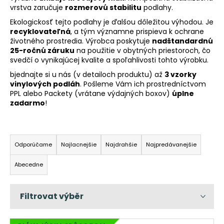
vrstva zaručuje
rozmerovú stabilitu
podlahy.
á
Ekologickosť tejto podlahy je ďalšou dôležitou výhodou. Je
j
recyklovateľná
, a tým významne prispieva k ochrane
s
životného prostredia. Výrobca poskytuje
nadštandardnú
ť
25-ročnú záruku
na použitie v obytných priestoroch, čo
svedčí o vynikajúcej kvalite a spoľahlivosti tohto výrobku.
?
bjednajte si u nás (v detailoch produktu) až
3 vzorky
vinylových podláh
. Pošleme Vám ich prostredníctvom
PPL alebo Packety (vrátane výdajných boxov)
úplne
zadarmo
!
HĽADAŤ
R
a
Odporúčame
Najlacnejšie
Najdrahšie
Najpredávanejšie
d
O
Abecedne
d
e
p
n
o
i
r
e
ú