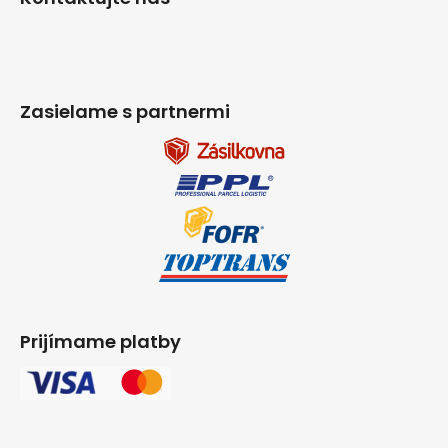
Zasielame s partnermi
Prijímame platby