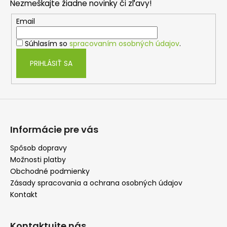
a
Nezmeškajte žiadne novinky či zľavy!
ä
c
t
Email
i
i
e
Súhlasím so
spracovaním osobných údajov
.
e
p
r
PRIHLÁSIŤ SA
v
k
y
v
ý
p
Informácie pre vás
i
s
Spôsob dopravy
u
Možnosti platby
Obchodné podmienky
Zásady spracovania a ochrana osobných údajov
Kontakt
Kontaktujte nás