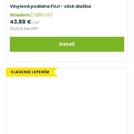
Vinylová podlaha FUJI - click dlažba
Skladom
(>300 m²)
43,88 €
/ m²
36,26 € bez DPH
Detail
KLADENIE LEPENÍM