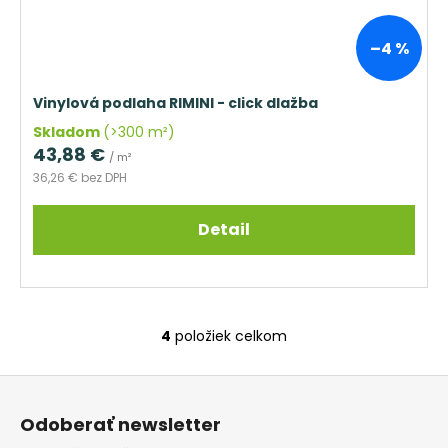
–4 %
Vinylová podlaha RIMINI - click dlažba
Skladom
(>300 m²)
43,88 €
/ m²
36,26 € bez DPH
Detail
4
položiek celkom
O
v
Z
l
á
á
Odoberať newsletter
d
p