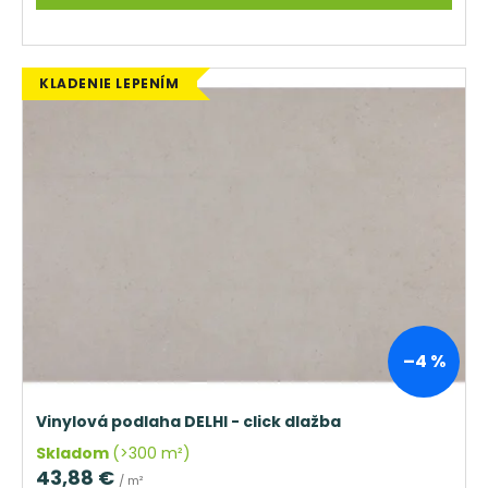
KLADENIE LEPENÍM
–4 %
Vinylová podlaha DELHI - click dlažba
Skladom
(>300 m²)
43,88 €
/ m²