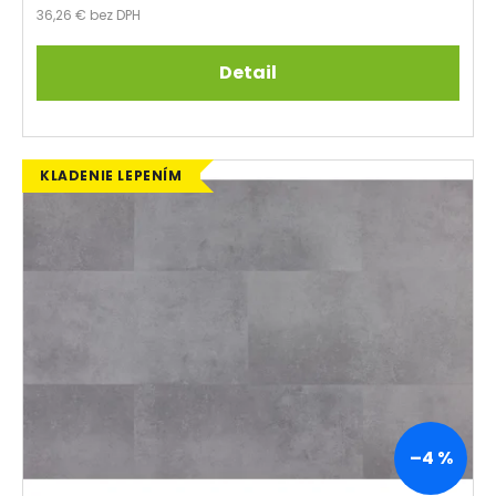
36,26 € bez DPH
Detail
KLADENIE LEPENÍM
–4 %