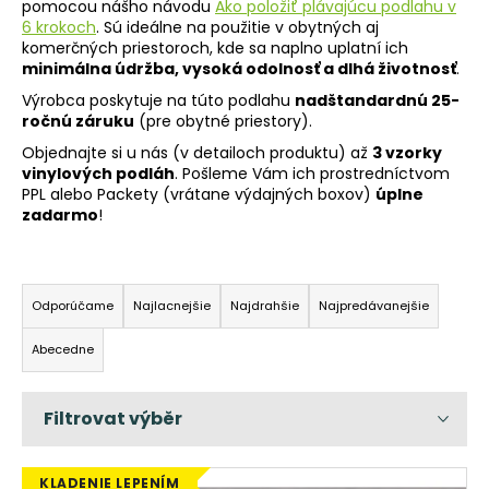
pomocou nášho návodu
Ako položiť plávajúcu podlahu v
á
6 krokoch
. Sú ideálne na použitie v obytných aj
komerčných priestoroch, kde sa naplno uplatní ich
j
minimálna údržba, vysoká odolnosť a dlhá životnosť
.
s
Výrobca poskytuje na túto podlahu
nadštandardnú 25-
ť
ročnú záruku
(pre obytné priestory).
?
Objednajte si u nás (v detailoch produktu) až
3 vzorky
vinylových podláh
. Pošleme Vám ich prostredníctvom
PPL alebo Packety (vrátane výdajných boxov)
úplne
zadarmo
!
HĽADAŤ
R
a
Odporúčame
Najlacnejšie
Najdrahšie
Najpredávanejšie
d
O
Abecedne
e
d
n
p
i
o
r
e
ú
p
V
KLADENIE LEPENÍM