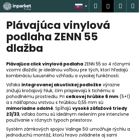
K
Prejsť
Hľadať
Náku
M
Prihlásen
na
o
obsah
Späť
Späť
košík
š
Plávajúca vinylová
í
Č
podlaha ZENN 55
k
o
dlažba
p
o
Plávajúca click vinylová podlaha
ZENN 55 so 4 rôznymi
t
vzormi dlaždíc je ideálnou voľbou pre tých, ktorí hľadajú
r
kombináciu luxusného vzhľadu a vysokej funkčnosti.
e
Vďaka
integrovanej akustickej podložke
výrazne
b
znižujú kročajový hluk, čím prispievajú k tichému a
pohodlnému prostrediu. Pri
celkovej hrúbke 6 mm
(5+1)
u
a s nášľapnou vrstvou s hrúbkou 0,55 mm sú
j
mimoriadne odolné
. Spĺňajú
vysoké záťažové triedy
e
23/33
, vďaka čomu sú ideálnym riešením pre intenzívne
používanie v rôznych typoch priestorov.
t
e
Systém zámkových spojov Valinge 5G umožňuje rýchlu a
jednoduchú montáž, ktorú hravo zvládnete aj sami
n