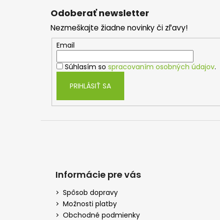
á
Odoberať newsletter
p
Nezmeškajte žiadne novinky či zľavy!
ä
t
Email
i
Súhlasím so
spracovaním osobných údajov
.
e
PRIHLÁSIŤ SA
Informácie pre vás
Spôsob dopravy
Možnosti platby
Obchodné podmienky