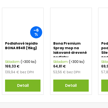
–6
%
Podlahové lepidlo
Bona Premium
Pod
BONA R848 (15kg)
Spray mop na
pod
lakované drevené
Sil
podlahy
pod
Skladom
(>300 ks)
Skladom
(>300 ks)
1,5
Skl
169,33 €
64,81 €
69,
139,94 € bez DPH
53,56 € bez DPH
57,
Detail
Detail