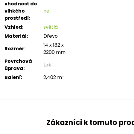
vhodnost do
vlhkého
ne
prostředí
:
Vzhled
:
světlá
Materiál
:
Dřevo
14 x 182 x
Rozměr
:
2200 mm
Povrchová
Lak
úprava
:
Balení
:
2,402 m²