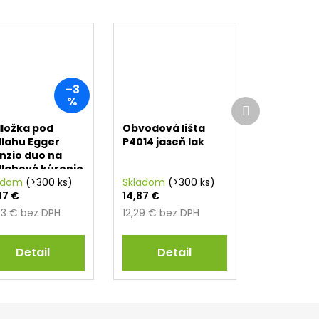
–3
%
Ďalší
produkt
ložka pod
Obvodová lišta
lahu Egger
P4014 jaseň lak
enzio duo na
lahové kúrenie
 mm
adom
(>300 ks)
Skladom
(>300 ks)
97 €
14,87 €
83 € bez DPH
12,29 € bez DPH
Detail
Detail