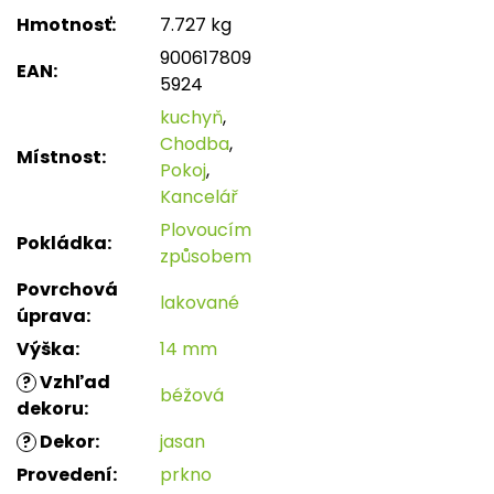
Hmotnosť
:
7.727 kg
900617809
EAN
:
5924
kuchyň
,
Chodba
,
Místnost
:
Pokoj
,
Kancelář
Plovoucím
Pokládka
:
způsobem
Povrchová
lakované
úprava
:
Výška
:
14 mm
Vzhľad
?
béžová
dekoru
:
Dekor
:
jasan
?
Provedení
:
prkno