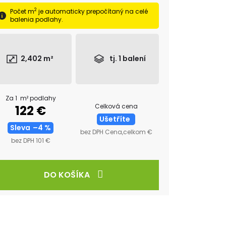
2
Počet m
je automaticky prepočítaný na celé
balenia podlahy.
2,402
m²
tj.
1
balení
Za 1 m² podlahy
Celková cena
122 €
Ušetříte
Sleva
–4 %
bez DPH Cena,celkom €
bez DPH 101 €
DO KOŠÍKA