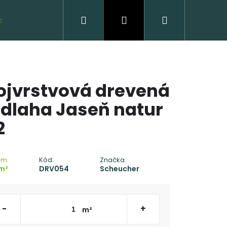
Hľadať
Prihlásenie
Nákupný
VZORKY ZDARMA
košík
ojvrstvová drevená
dlaha Jaseň natur
2
 DREVENÁ PODLAHA
om
Kód:
Značka:
C - CLICK
m²
DRV054
Scheucher
 €
-
+
m²