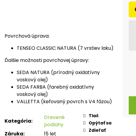
Povrchová úprava:
TENSEO CLASSIC NATURA (7 vrstiev laku)
Ďalšie možnosti povrchovej úpravy:
SEDA NATURA (prírodný oxidatívny
voskový olej)
SEDA FARBA (farebný oxidatívny
voskový olej)
VALLETTA (kefovaný povrch s V4 fázou)
Tlač
Drevené
Kategória
:
Opýtať sa
podlahy
Zdieľať
Záruka
:
15 let