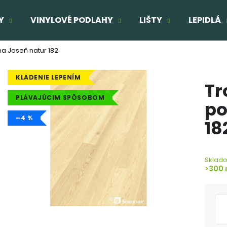
Y
VINYLOVÉ PODLAHY
LIŠTY
LEPIDLÁ
a Jaseň natur 182
Čo potrebujete nájsť?
KLADENIE LEPENÍM
Tr
HĽADAŤ
PLÁVAJÚCIM SPÔSOBOM
po
–4 %
18
Odporúčame
TROJVRSTVOVÁ DREVENÁ PODLAHA
TROJVRSTVOVÁ
Sklad
DUB ELEGANT 190
DUB SUPERRUSTI
>300 
74,47 €
89,46 €
Pôvodne:
89,21 €
Pôvodne:
94,46