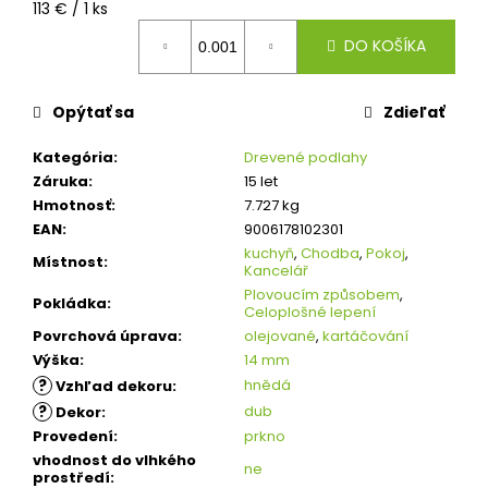
č
Jednotková
113 € / 1 ks
a
cena:
DO KOŠÍKA
m
e
Opýtať sa
Zdieľať
OBVODOVÁ
LIŠTA
P3819
Kategória
:
Drevené podlahy
DUB
Záruka
:
15 let
NELAK
Hmotnosť
:
7.727 kg
(BEZ
POVRCHOVEJ
EAN
:
9006178102301
ÚPRAVY)
kuchyň
,
Chodba
,
Pokoj
,
Místnost
:
Kancelář
13,16
€
Plovoucím způsobem
,
Pokládka
:
Celoplošné lepení
Povrchová úprava
:
olejované
,
kartáčování
Výška
:
14 mm
?
hnědá
Vzhľad dekoru
:
?
dub
Dekor
:
Provedení
:
prkno
vhodnost do vlhkého
ne
prostředí
: