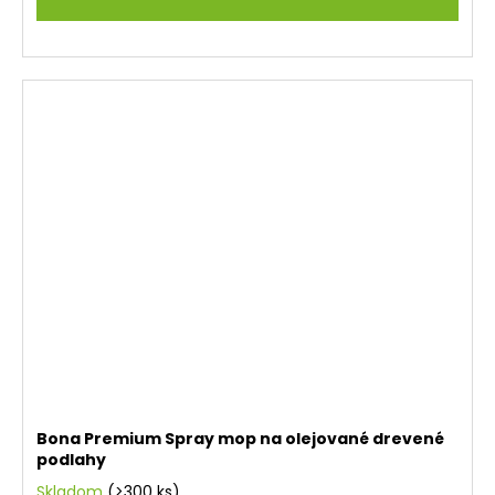
Bona Premium Spray mop na olejované drevené
podlahy
Skladom
(>300 ks)