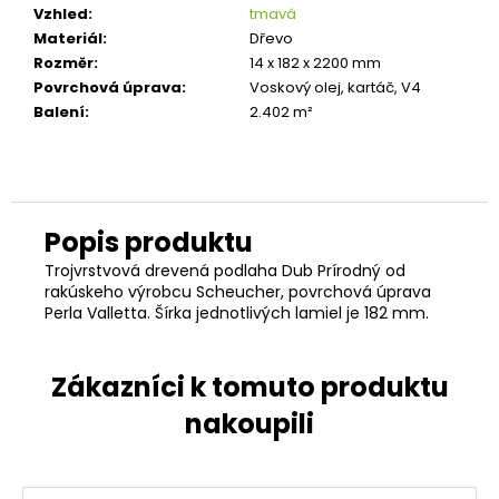
Vzhled
:
tmavá
Materiál
:
Dřevo
Rozměr
:
14 x 182 x 2200 mm
Povrchová úprava
:
Voskový olej, kartáč, V4
Balení
:
2.402 m²
Trojvrstvová drevená podlaha Dub Prírodný od
rakúskeho výrobcu Scheucher, povrchová úprava
Perla Valletta. Šírka jednotlivých lamiel je 182 mm.