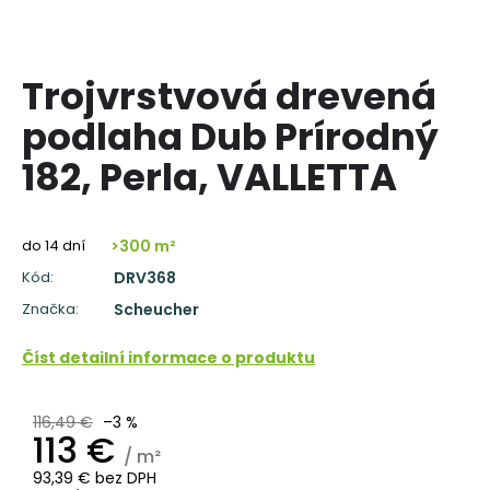
á
j
s
Trojvrstvová drevená
ť
podlaha Dub Prírodný
?
182, Perla, VALLETTA
do 14 dní
>300 m²
HĽADAŤ
Kód:
DRV368
Značka:
Scheucher
O
Číst detailní informace o produktu
d
p
o
116,49 €
–3 %
113 €
r
/ m²
ú
93,39 € bez DPH