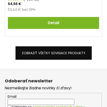
64,66 €
53,44 € bez DPH
Detail
ZOBRAZIŤ VŠETKY SÚVISIACE PRODUKTY
Z
á
Odoberať newsletter
p
Nezmeškajte žiadne novinky či zľavy!
ä
t
Email
i