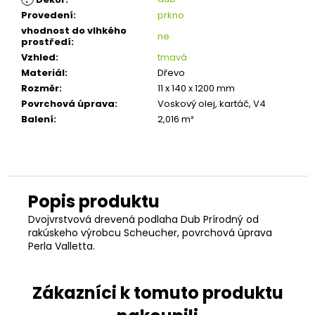
Provedení
:
prkno
vhodnost do vlhkého
ne
prostředí
:
Vzhled
:
tmavá
Materiál
:
Dřevo
Rozměr
:
11 x 140 x 1200 mm
Povrchová úprava
:
Voskový olej, kartáč, V4
Balení
:
2,016 m²
Dvojvrstvová drevená podlaha Dub Prírodný od
rakúskeho výrobcu Scheucher, povrchová úprava
Perla Valletta.