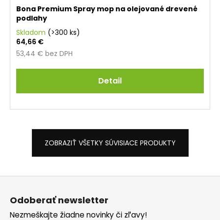
Bona Premium Spray mop na olejované drevené
podlahy
Skladom
(>300 ks)
64,66 €
53,44 € bez DPH
Detail
ZOBRAZIŤ VŠETKY SÚVISIACE PRODUKTY
Z
á
Odoberať newsletter
p
Nezmeškajte žiadne novinky či zľavy!