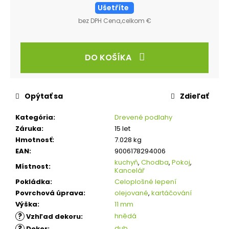
Ušetříte
bez DPH Cena,celkom €
DO KOŠÍKA
Opýtať sa
Zdieľať
Kategória
:
Drevené podlahy
Záruka
:
15 let
Hmotnosť
:
7.028 kg
EAN
:
9006178294006
kuchyň
,
Chodba
,
Pokoj
,
Místnost
:
Kancelář
Pokládka
:
Celoplošné lepení
Povrchová úprava
:
olejované
,
kartáčování
Výška
:
11 mm
?
hnědá
Vzhľad dekoru
:
?
dub
Dekor
: