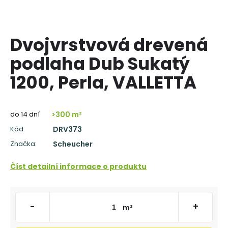
á
j
s
Dvojvrstvová drevená
ť
podlaha Dub Sukatý
?
1200, Perla, VALLETTA
do 14 dní
>300 m²
HĽADAŤ
Kód:
DRV373
Značka:
Scheucher
O
Číst detailní informace o produktu
d
p
o
r
-
+
m²
ú