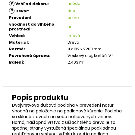
?
hnědá
Vzhľad dekoru
:
?
dub
Dekor
:
Provedení
:
prkno
vhodnost do vlhkého
ne
prostředí
:
Vzhled
:
tmavá
Materiál
:
Dřevo
Rozměr
:
11 x 182 x 2200 mm
Povrchová úprava
:
Voskový olej, kartáč, V4
Balení
:
2,403 m²
Dvojvrstvová dubová podlaha v prevedení natur,
vhodná na položenie na podlahové kúrenie. Podlaha
sa skladá z dvoch na seba nalisovaných vrstiev.
Horná, nášľapná vrstva z ušľachtilého dreva je zo
spodnej strany vystužená špeciálnou podkladnou
protiťahovou vrstvou, vďaka ktorej je podlaha