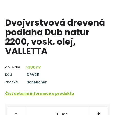
á
j
s
Dvojvrstvová drevená
ť
podlaha Dub natur
?
2200, vosk. olej,
VALLETTA
HĽADAŤ
do 14 dní
>300 m²
Kód:
DRV211
O
Značka:
Scheucher
d
p
Číst detailní informace o produktu
o
r
ú
-
+
m²