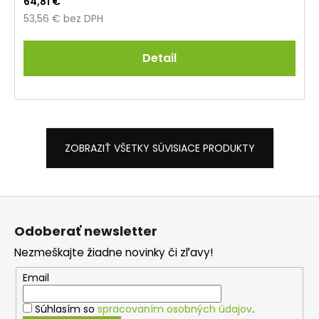
64,81 €
53,56 € bez DPH
Detail
ZOBRAZIŤ VŠETKY SÚVISIACE PRODUKTY
Z
á
Odoberať newsletter
p
Nezmeškajte žiadne novinky či zľavy!
ä
t
Email
i
Súhlasím so
spracovaním osobných údajov
.
e