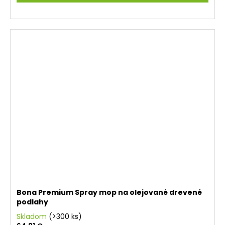
Bona Premium Spray mop na olejované drevené
podlahy
Skladom
(>300 ks)