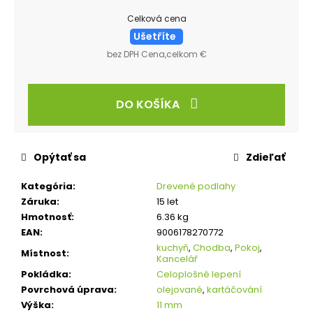
Celková cena
Ušetříte
bez DPH Cena,celkom €
DO KOŠÍKA
Opýtať sa
Zdieľať
Kategória
:
Drevené podlahy
Záruka
:
15 let
Hmotnosť
:
6.36 kg
EAN
:
9006178270772
kuchyň
,
Chodba
,
Pokoj
,
Místnost
:
Kancelář
Pokládka
:
Celoplošné lepení
Povrchová úprava
:
olejované
,
kartáčování
Výška
:
11 mm