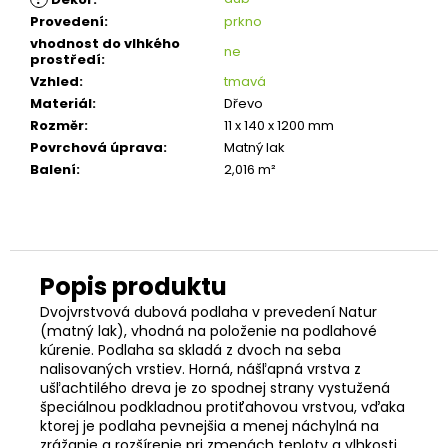
Provedení
:
prkno
vhodnost do vlhkého
ne
prostředí
:
Vzhled
:
tmavá
Materiál
:
Dřevo
Rozměr
:
11 x 140 x 1200 mm
Povrchová úprava
:
Matný lak
Balení
:
2,016 m²
Dvojvrstvová dubová podlaha v prevedení Natur
(matný lak), vhodná na položenie na podlahové
kúrenie. Podlaha sa skladá z dvoch na seba
nalisovaných vrstiev. Horná, nášľapná vrstva z
ušľachtilého dreva je zo spodnej strany vystužená
špeciálnou podkladnou protiťahovou vrstvou, vďaka
ktorej je podlaha pevnejšia a menej náchylná na
zrážanie a rozšírenie pri zmenách teploty a vlhkosti.