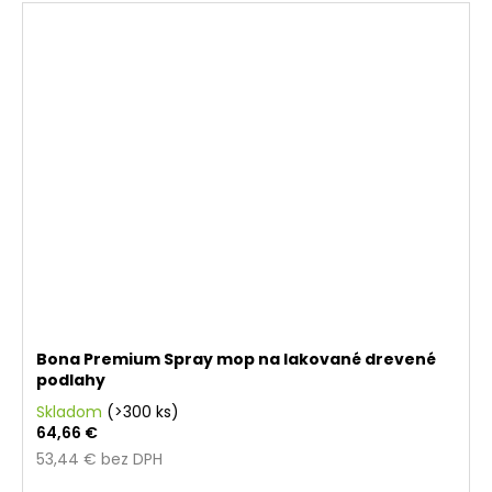
Bona Premium Spray mop na lakované drevené
podlahy
Skladom
(>300 ks)
64,66 €
53,44 € bez DPH