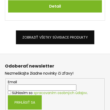
Detail
ZOBRAZIŤ VŠETKY SÚVISIACE PRODUKTY
Z
á
Odoberať newsletter
p
Nezmeškajte žiadne novinky či zľavy!
ä
t
Email
i
Súhlasím so
spracovaním osobných údajov
.
e
PRIHLÁSIŤ SA