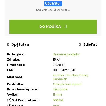
Ušetříte
bez DPH Cena,celkom €
DO KOŠÍKA
Opýtať sa
Zdieľať
Kategória
:
Drevené podlahy
Záruka
:
15 let
Hmotnosť
:
7.028 kg
EAN
:
9006178270178
kuchyň
,
Chodba
,
Pokoj
,
Místnost
:
Kancelář
Pokládka
:
Celoplošné lepení
Povrchová úprava
:
lakované
Výška
:
11 mm
?
hnědá
Vzhľad dekoru
:
?
dub
Dekor
: