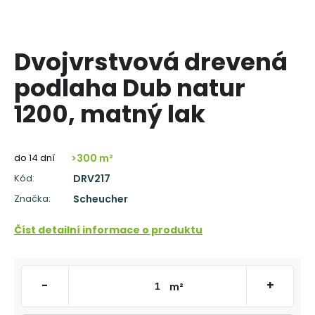
á
j
s
Dvojvrstvová drevená
ť
podlaha Dub natur
?
1200, matný lak
do 14 dní
>300 m²
HĽADAŤ
Kód:
DRV217
Značka:
Scheucher
O
Číst detailní informace o produktu
d
p
o
r
-
+
m²
ú