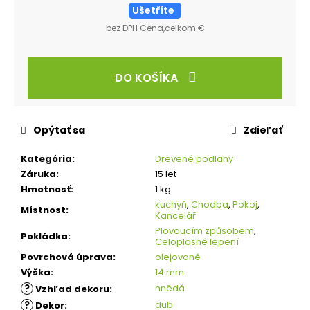
Ušetříte
bez DPH Cena,celkom €
DO KOŠÍKA
Opýtať sa
Zdieľať
Kategória
:
Drevené podlahy
Záruka
:
15 let
Hmotnosť
:
1 kg
kuchyň
,
Chodba
,
Pokoj
,
Místnost
:
Kancelář
Plovoucím způsobem
,
Pokládka
:
Celoplošné lepení
Povrchová úprava
:
olejované
Výška
:
14 mm
?
hnědá
Vzhľad dekoru
:
?
dub
Dekor
: