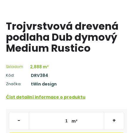
á
j
s
Trojvrstvová drevená
ť
podlaha Dub dymový
?
Medium Rustico
Skladom
2,888 m²
HĽADAŤ
Kód:
DRV384
Značka:
tWin design
O
Číst detailní informace o produktu
d
p
o
r
-
+
m²
ú