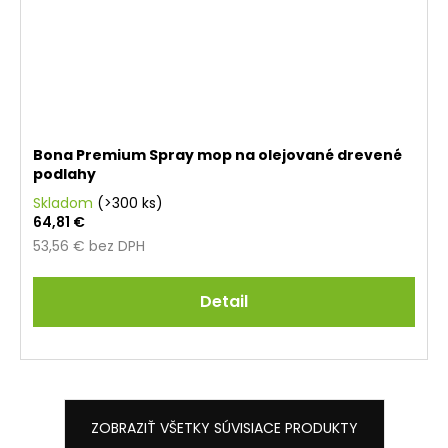
Bona Premium Spray mop na olejované drevené
podlahy
Skladom
(>300 ks)
64,81 €
53,56 € bez DPH
Detail
ZOBRAZIŤ VŠETKY SÚVISIACE PRODUKTY