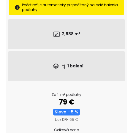
č
2
Počet m
je automaticky prepočítaný na celé balenia
a
podlahy.
m
e
TROJVRSTVOVÁ
2,888
m²
DREVENÁ
PODLAHA
DUB
RUSTICO
190
69,47
tj.
1
balení
€
Pôvodne:
74,47
€
Za 1 m² podlahy
79 €
Sleva
–5 %
bez DPH 65 €
Celková cena