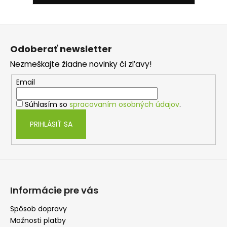
Z
á
Odoberať newsletter
p
Nezmeškajte žiadne novinky či zľavy!
ä
t
Email
i
Súhlasím so
spracovaním osobných údajov
.
e
PRIHLÁSIŤ SA
Informácie pre vás
Spôsob dopravy
Možnosti platby