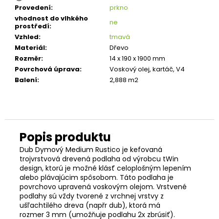
Provedení
:
prkno
vhodnost do vlhkého
ne
prostředí
:
Vzhled
:
tmavá
Materiál
:
Dřevo
Rozměr
:
14 x 190 x 1900 mm
Povrchová úprava
:
Voskový olej, kartáč, V4
Balení
:
2,888 m2
Dub Dymový Medium Rustico je kefovaná
trojvrstvová drevená podlaha od výrobcu tWin
design, ktorú je možné klásť celoplošným lepením
alebo plávajúcim spôsobom. Táto podlaha je
povrchovo upravená voskovým olejom. Vrstvené
podlahy sú vždy tvorené z vrchnej vrstvy z
ušľachtilého dreva (napřr dub), ktorá má
rozmer 3 mm (umožňuje podlahu 2x zbrúsiť).