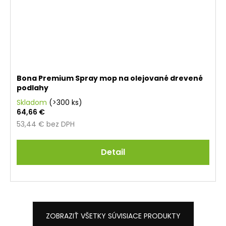
Bona Premium Spray mop na olejované drevené
podlahy
Skladom
(>300 ks)
64,66 €
53,44 € bez DPH
Detail
ZOBRAZIŤ VŠETKY SÚVISIACE PRODUKTY