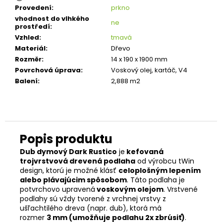
Provedení
:
prkno
vhodnost do vlhkého
ne
prostředí
:
Vzhled
:
tmavá
Materiál
:
Dřevo
Rozměr
:
14 x 190 x 1900 mm
Povrchová úprava
:
Voskový olej, kartáč, V4
Balení
:
2,888 m2
Dub dymový Dark Rustico
je
kefovaná
trojvrstvová drevená podlaha
od výrobcu tWin
design, ktorú je možné klásť
celoplošným lepením
alebo plávajúcim spôsobom
. Táto podlaha je
potvrchovo upravená
voskovým olejom
. Vrstvené
podlahy sú vždy tvorené z vrchnej vrstvy z
ušľachtilého dreva (napr. dub), ktorá má
rozmer
3
mm (umožňuje podlahu 2x zbrúsiť)
.