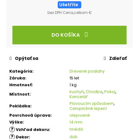
Ušetříte
bez DPH Cena,celkom €
DO KOŠÍKA
Opýtať sa
Zdieľať
Kategória
:
Drevené podlahy
Záruka
:
15 let
Hmotnosť
:
1 kg
kuchyň
,
Chodba
,
Pokoj
,
Místnost
:
Kancelář
Plovoucím způsobem
,
Pokládka
:
Celoplošné lepení
Povrchová úprava
:
olejované
Výška
:
14 mm
?
hnědá
Vzhľad dekoru
:
?
dub
Dekor
: