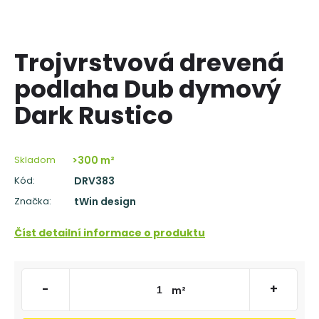
á
j
s
Trojvrstvová drevená
ť
podlaha Dub dymový
?
Dark Rustico
Skladom
>300 m²
HĽADAŤ
Kód:
DRV383
Značka:
tWin design
O
Číst detailní informace o produktu
d
p
o
r
-
+
m²
ú