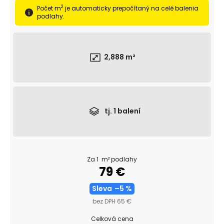
č
2
Počet m
je automaticky prepočítaný na celé balenia
a
podlahy.
m
e
OBVODOVÁ
2,888
m²
LIŠTA
P3819
DUB
NELAK
(BEZ
POVRCHOVEJ
tj.
1
balení
ÚPRAVY)
13,16
€
Za 1 m² podlahy
79 €
Sleva
–5 %
bez DPH 65 €
Celková cena