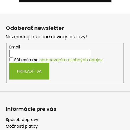
Z
á
Odoberať newsletter
p
Nezmeškajte žiadne novinky či zľavy!
ä
t
Email
i
Súhlasím so
spracovaním osobných údajov
.
e
PRIHLÁSIŤ SA
Informácie pre vás
Spôsob dopravy
Možnosti platby