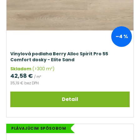
–4 %
Vinylová podlaha Berry Alloc Spirit Pro 55
Comfort dosky - Elite Sand
Skladom
(>300 m²)
42,58 €
/ m²
35,19 € bez DPH
Detail
PLÁVAJÚCIM SPÔSOBOM