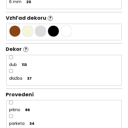
6 mm
20
Vzhľad dekoru
?
Dekor
?
dub
113
dlažba
37
Provedení
prkno
86
parketa
34