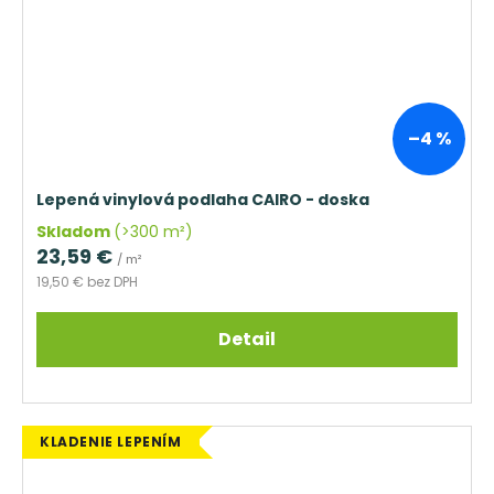
–4 %
Lepená vinylová podlaha CAIRO - doska
Skladom
(>300 m²)
23,59 €
/ m²
19,50 € bez DPH
Detail
KLADENIE LEPENÍM