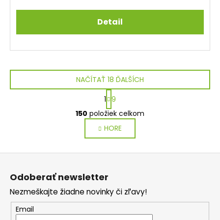
Detail
NAČÍTAŤ 18 ĎALŠÍCH
S
1
9
t
O
r
150
položiek celkom
v
á
HORE
l
n
k
á
o
d
Z
v
a
a
á
c
Odoberať newsletter
n
p
i
i
Nezmeškajte žiadne novinky či zľavy!
e
ä
e
p
t
Email
r