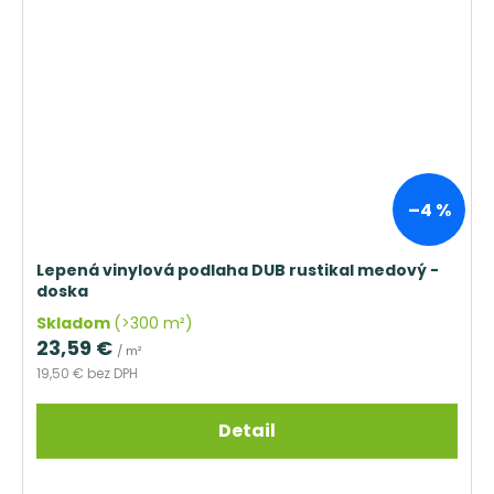
–4 %
Lepená vinylová podlaha DUB rustikal medový -
doska
Skladom
(>300 m²)
23,59 €
/ m²
19,50 € bez DPH
Detail