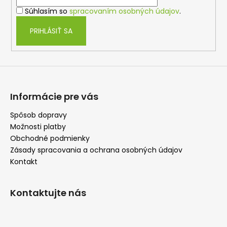
i
v
Súhlasím so
spracovaním osobných údajov
.
e
k
y
PRIHLÁSIŤ SA
v
ý
p
i
s
u
Informácie pre vás
Spôsob dopravy
Možnosti platby
Obchodné podmienky
Zásady spracovania a ochrana osobných údajov
Kontakt
Kontaktujte nás