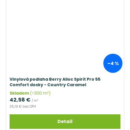
–4 %
Vinylová podlaha Berry Alloc Spirit Pro 55
Comfort dosky - Country Caramel
Skladom
(>300 m²)
42,58 €
/ m²
35,19 € bez DPH
Detail