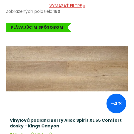
VYMAZAŤ FILTRE
Zobrazených položiek:
150
V
PLÁVAJÚCIM SPÔSOBOM
ý
p
i
s
p
r
o
d
u
k
–4 %
t
o
Vinylová podlaha Berry Alloc Spirit XL 55 Comfort
v
dosky - Kings Canyon