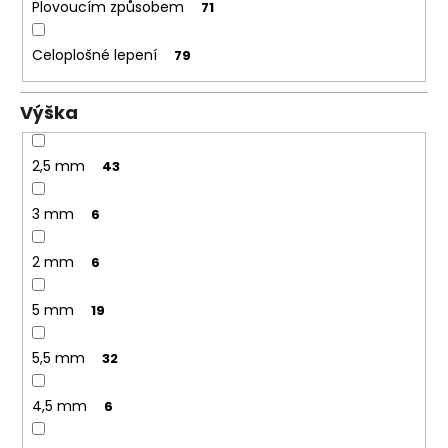
Plovoucím způsobem
71
Celoplošné lepení
79
Výška
2,5 mm
43
3 mm
6
2 mm
6
5 mm
19
5,5 mm
32
4,5 mm
6