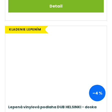
Detail
KLADENIE LEPENÍM
–4 %
Lepená vinylová podlaha DUB HELSINKI - doska