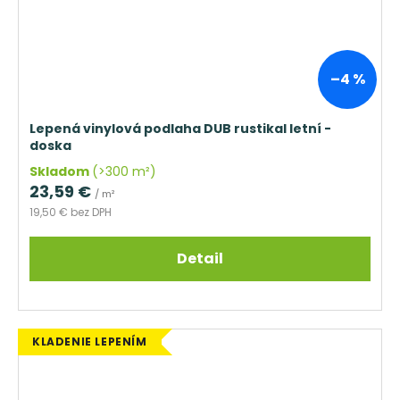
–4 %
Lepená vinylová podlaha DUB rustikal letní -
doska
Skladom
(>300 m²)
23,59 €
/ m²
19,50 € bez DPH
Detail
KLADENIE LEPENÍM