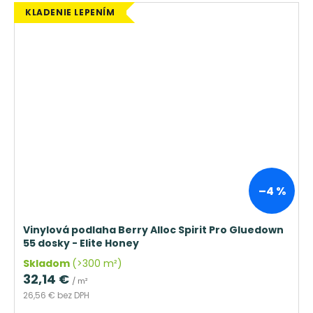
KLADENIE LEPENÍM
–4 %
Vinylová podlaha Berry Alloc Spirit Pro Gluedown
55 dosky - Elite Honey
Skladom
(>300 m²)
32,14 €
/ m²
26,56 € bez DPH