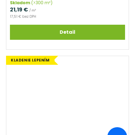
Skladom
(>300 m²)
21,19 €
/ m²
17,51 € bez DPH
Detail
KLADENIE LEPENÍM