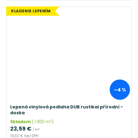
KLADENIE LEPENÍM
–4 %
Lepená vinylová podlaha DUB rustikal přírodní -
doska
Skladom
(>300 m²)
23,59 €
/ m²
19,50 € bez DPH