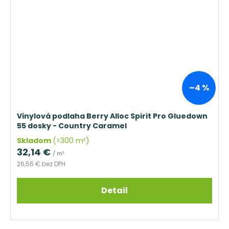
–4 %
Vinylová podlaha Berry Alloc Spirit Pro Gluedown
55 dosky - Country Caramel
Skladom
(>300 m²)
32,14 €
/ m²
26,56 € bez DPH
Detail