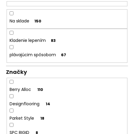
k
á
t
j
o
Na sklade
150
s
v
ť
?
Kladenie lepením
83
plávajúcim spôsobom
67
HĽADAŤ
Značky
Berry Alloc
110
O
d
Designflooring
14
p
o
Parket Style
18
r
ú
SPC RIGID
8