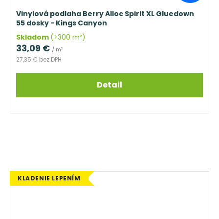
Vinylová podlaha Berry Alloc Spirit XL Gluedown
55 dosky - Kings Canyon
Skladom
(>300 m²)
33,09 €
/ m²
27,35 € bez DPH
Detail
KLADENIE LEPENÍM