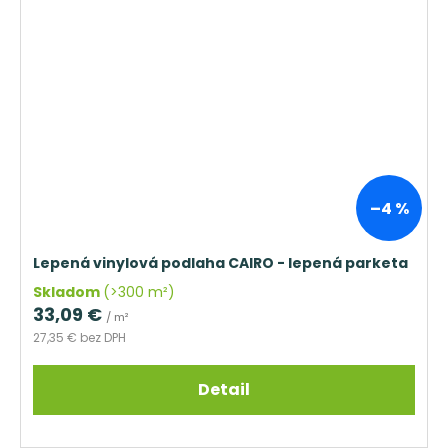
–4 %
Lepená vinylová podlaha CAIRO - lepená parketa
Skladom
(>300 m²)
33,09 €
/ m²
27,35 € bez DPH
Detail