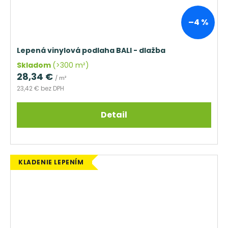
–4 %
Lepená vinylová podlaha BALI - dlažba
Skladom
(>300 m²)
28,34 €
/ m²
23,42 € bez DPH
Detail
KLADENIE LEPENÍM