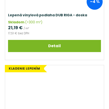
–4 %
Lepená vinylová podlaha DUB RIGA - doska
Skladom
(>300 m²)
21,19 €
/ m²
17,51 € bez DPH
Detail
KLADENIE LEPENÍM