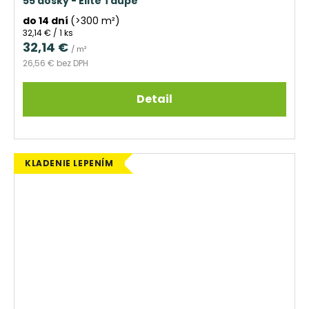
55 dosky - Elite Taupe
do 14 dní
(>300 m²)
Jednotková
32,14 € / 1 ks
cena:
32,14 €
/ m²
26,56 € bez DPH
Detail
KLADENIE LEPENÍM