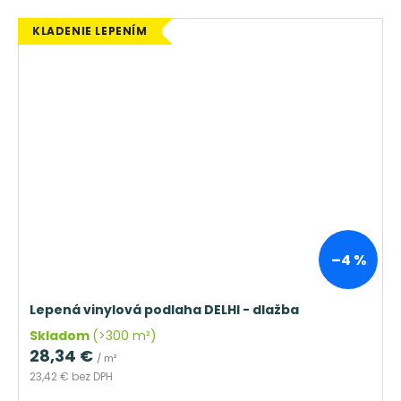
KLADENIE LEPENÍM
–4 %
Lepená vinylová podlaha DELHI - dlažba
Skladom
(>300 m²)
28,34 €
/ m²
23,42 € bez DPH